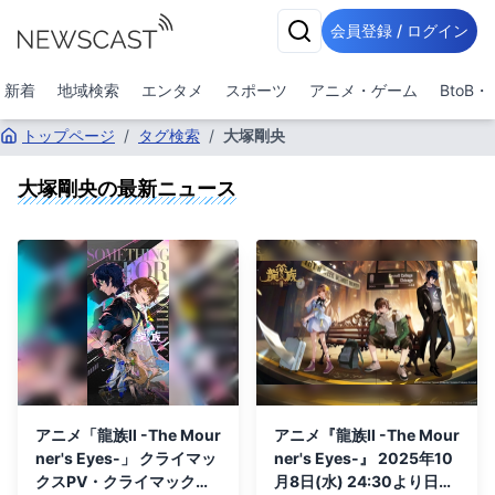
会員登録 / ログイン
新着
地域検索
エンタメ
スポーツ
アニメ・ゲーム
BtoB
トップページ
/
タグ検索
/
大塚剛央
大塚剛央
の最新ニュース
アニメ「龍族Ⅱ -The Mour
アニメ『龍族Ⅱ -The Mour
ner's Eyes-」 クライマッ
ner's Eyes-』 2025年10
クスPV・クライマックス
月8日(水) 24:30より日本