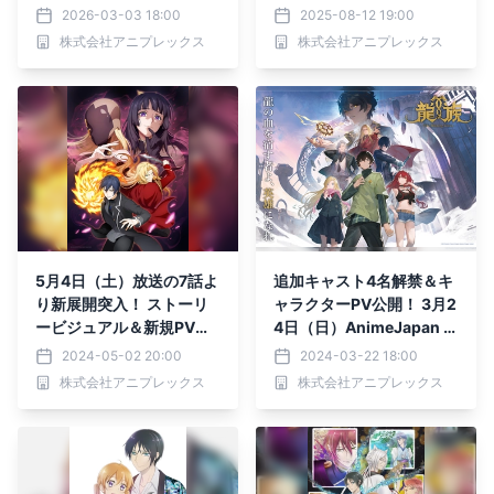
ビジュアルが公開！
語吹替版放送開始！ ティ
2026-03-03 18:00
2025-08-12 19:00
ザーPV＆ティザービジュ
株式会社アニプレックス
株式会社アニプレックス
アル第２弾も解禁！
5月4日（土）放送の7話よ
追加キャスト4名解禁＆キ
り新展開突入！ ストーリ
ャラクターPV公開！ 3月2
ービジュアル＆新規PV公
4日（日）AnimeJapan 2
開！ エンディングテーマ
024アニプレックスブース
2024-05-02 20:00
2024-03-22 18:00
水槽「ランタノイド」期間
にて開催の 「龍族 -The Bl
株式会社アニプレックス
株式会社アニプレックス
生産限定盤の ジャケット
azing Dawn-」ステージ
イラスト＆特典イラストも
小野賢章・大塚剛央・天城
公開！
サリー登壇決定！