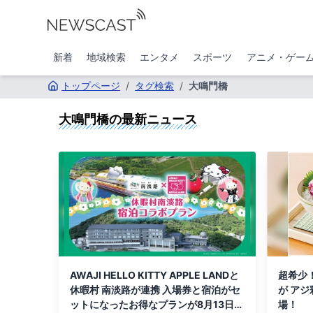
新着
地域検索
エンタメ
スポーツ
アニメ・ゲー
トップページ
/
タグ検索
/
大鳴門橋
大鳴門橋
の最新ニュース
AWAJI HELLO KITTY APPLE LANDと
超希少
休暇村 南淡路が連携 入場券と宿泊がセ
が ア
ットになったお得なプランが8月13日よ
場！