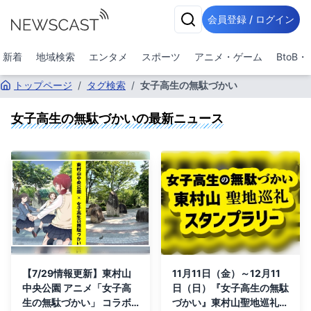
会員登録 / ログイン
新着
地域検索
エンタメ
スポーツ
アニメ・ゲーム
BtoB
トップページ
/
タグ検索
/
女子高生の無駄づかい
女子高生の無駄づかい
の最新ニュース
【7/29情報更新】東村山
11月11日（金）～12月11
中央公園 アニメ「女子高
日（日）『女子高生の無駄
生の無駄づかい」 コラボ
づかい』東村山聖地巡礼ス