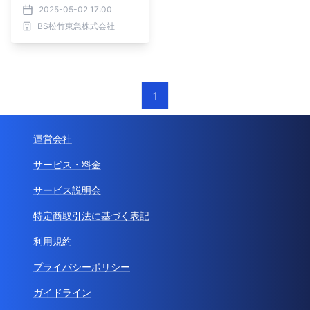
ー「京都妖怪地図」シリー
2025-05-02 17:00
ズ６作を放送!!
BS松竹東急株式会社
1
運営会社
サービス・料金
サービス説明会
特定商取引法に基づく表記
利用規約
プライバシーポリシー
ガイドライン