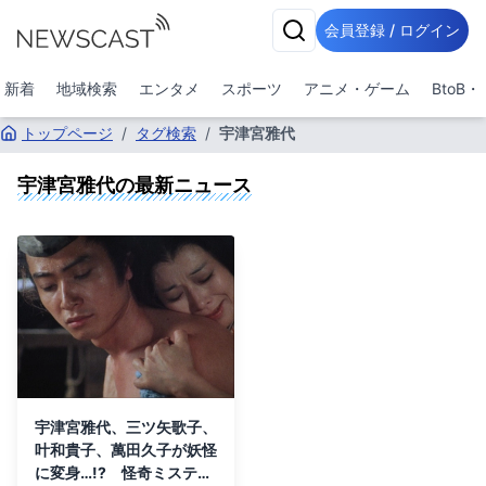
会員登録 / ログイン
新着
地域検索
エンタメ
スポーツ
アニメ・ゲーム
BtoB
トップページ
/
タグ検索
/
宇津宮雅代
宇津宮雅代
の最新ニュース
宇津宮雅代、三ツ矢歌子、
叶和貴子、萬田久子が妖怪
に変身…!? 怪奇ミステリ