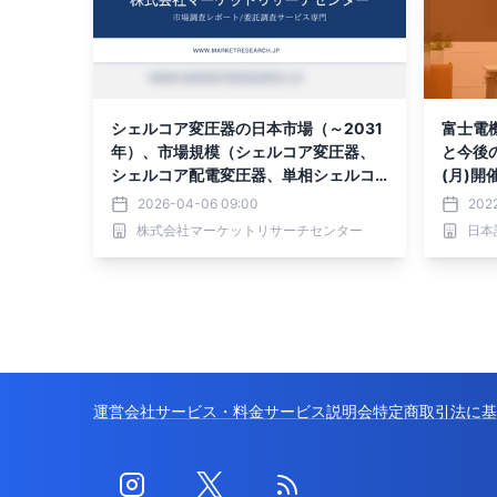
シェルコア変圧器の日本市場（～2031
富士電
年）、市場規模（シェルコア変圧器、
と今後の
シェルコア配電変圧器、単相シェルコ
(月)開
ア変圧器）・分析レポートを発表
2026-04-06 09:00
2022
株式会社マーケットリサーチセンター
日本
運営会社
サービス・料金
サービス説明会
特定商取引法に基