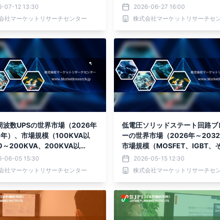
ポートを発表
置、その他）・分析レポートを
6-07-12 13:30
2026-06-27 16:00
会社マーケットリサーチセンター
株式会社マーケットリサーチセ
波数UPSの世界市場（2026年
低電圧ソリッドステート回路ブ
2年）、市場規模（100KVA以
ーの世界市場（2026年～203
0～200KVA、200KVA以
市場規模（MOSFET、IGBT、
分析レポートを発表
他）・分析レポートを発表
6-06-05 15:30
2026-05-15 12:30
会社マーケットリサーチセンター
株式会社マーケットリサーチセ