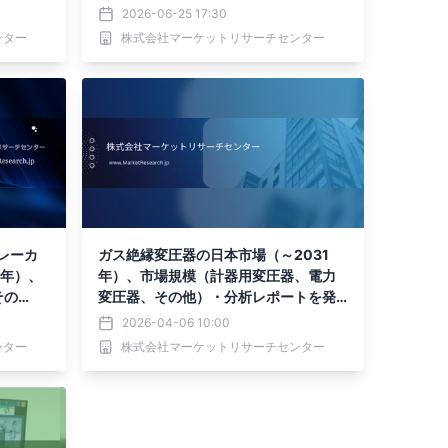
発表
を発表
2026-06-25 17:30
ンター
株式会社マーケットリサーチセンター
レーカ
ガス絶縁変圧器の日本市場（～2031
2年）、
年）、市場規模（計器用変圧器、電力
その
変圧器、その他）・分析レポートを発
表
2026-04-06 10:00
ンター
株式会社マーケットリサーチセンター