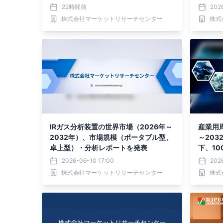
分析レポートを発表
分析レ
22時間前
202
株式会社マーケットリサーチセンター
株式
IRガス分析装置の世界市場（2026年～
産業用周
2032年）、市場規模（ポータブル型、
～203
卓上型）・分析レポートを発表
下、10
上）・
2026-06-10 17:00
202
株式会社マーケットリサーチセンター
株式