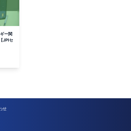
ルギー関
JPIセ
わせ