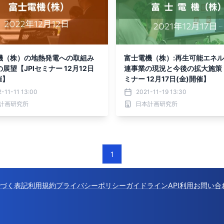
機（株）の地熱発電への取組み
富士電機（株）:再生可能エネ
展望【JPIセミナー 12月12日
連事業の現況と今後の拡大施策【
催】
ミナー 12月17日(金)開催】
-11-11 13:00
2021-11-19 13:30
計画研究所
日本計画研究所
1
づく表記
利用規約
プライバシーポリシー
ガイドライン
API利用
お問い合