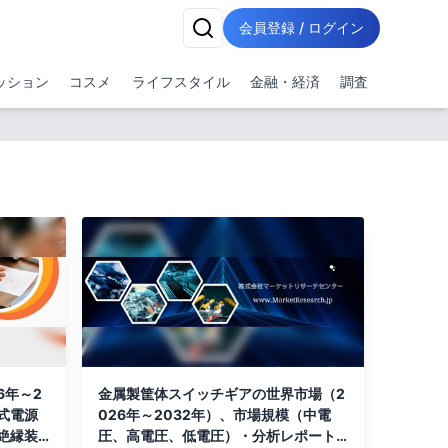
会員登録 / ログイン
ッション
コスメ
ライフスタイル
金融・経済
調査
6年～2
金属製筐体スイッチギアの世界市場（2
式電源
026年～2032年）、市場規模（中電
絶縁装
圧、高電圧、低電圧）・分析レポート