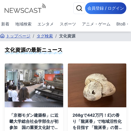
会員登録 / ログイン
新着
地域検索
エンタメ
スポーツ
アニメ・ゲーム
BtoB
トップページ
/
タグ検索
/
文化資源
文化資源
の最新ニュース
「京都モダン建築祭」に近
268gで442万円！幻の香
畿大学総合社会学部生が初
り「龍涎香」で地域活性化
参加 国の重要文化財で
を目指す 「龍涎香」の普