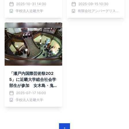
「京都『エコー遺産』アカ
及活動団体、ガイドブック
2025-10-31 14:30
2025-09-15 10:30
ペラライブ！」を実施
や香りサンプルを 自治体
学校法人近畿大学
有限会社アンバーグリスジャパン
など対象に提供開始
「瀬戸内国際芸術祭202
5」に近畿大学総合社会学
部生が参加 女木島・鬼ヶ
島大洞窟で「エコー遺産ア
2025-07-17 16:00
カペラライブ！」開催
学校法人近畿大学
1