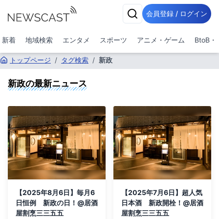
会員登録 / ログイン
新着
地域検索
エンタメ
スポーツ
アニメ・ゲーム
BtoB
トップページ
/
タグ検索
/
新政
新政
の最新ニュース
【2025年8月6日】毎月6
【2025年7月6日】超人気
日恒例 新政の日！@居酒
日本酒 新政開栓！@居酒
屋割烹三三五五
屋割烹三三五五