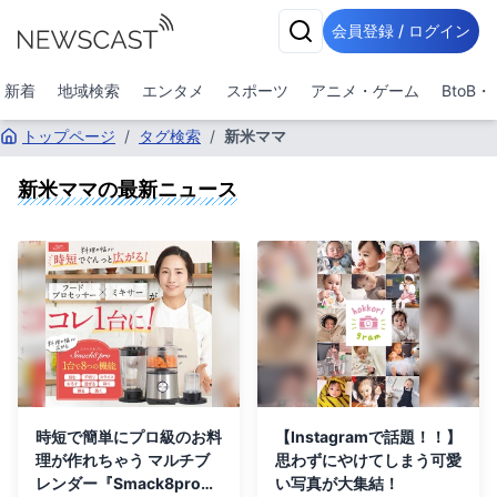
会員登録 / ログイン
新着
地域検索
エンタメ
スポーツ
アニメ・ゲーム
BtoB
トップページ
/
タグ検索
/
新米ママ
新米ママ
の最新ニュース
時短で簡単にプロ級のお料
【Instagramで話題！！】
理が作れちゃう マルチブ
思わずにやけてしまう可愛
レンダー『Smack8pro』
い写真が大集結！