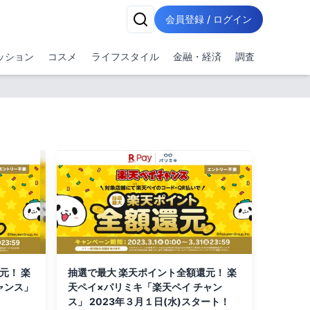
会員登録 / ログイン
ッション
コスメ
ライフスタイル
金融・経済
調査
元！ 楽
抽選で最大 楽天ポイント全額還元！ 楽
ャンス」
天ペイ×パリミキ「楽天ペイ チャン
！
ス」 2023年３月１日(水)スタート！