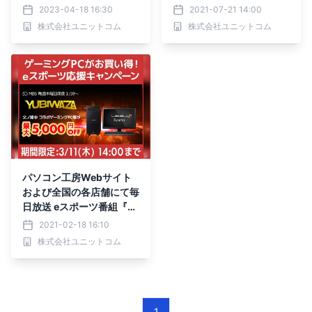
W 5,000円OFFクーポン
Build」コラボゲーミング
2023-04-18 16:30
2021-07-21 14:00
キャンペーン実施
PC発売
株式会社ユニットコム
株式会社ユニットコム
パソコン工房Webサイト
および全国の各店舗にて毎
日放送 eスポーツ番組『Y
UBIWAZA』連動企画『Y
2021-02-18 16:10
UBIWAZA LEVEL∞ eスポ
株式会社ユニットコム
ーツ応援キャンペーン』が
スタート！
1