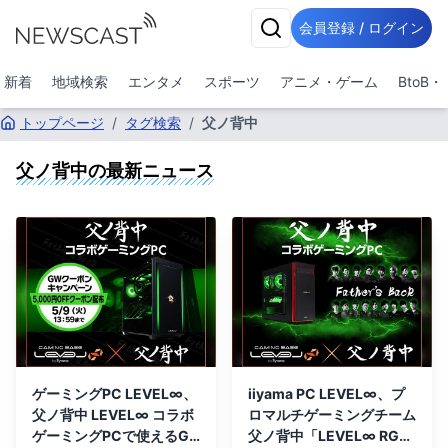
会員登録 / ログイン
新着
地域検索
エンタメ
スポーツ
アニメ・ゲーム
BtoB
トップページ
/
タグ検索
/
父ノ背中
父ノ背中
の最新ニュース
ゲーミングPC LEVEL∞、
iiyama PC LEVEL∞、プ
父ノ背中 LEVEL∞ コラボ
ロマルチゲーミングチーム
ゲーミングPCで使えるG
父ノ背中「LEVEL∞ RGB