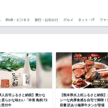
ム
BtoB・ビジネス
旅行・お出かけ
グルメ
ネット・IT
ファ
県人吉市ふるさと納税】豊かな
【熊本県水上村ふるさと納税】
柔らかな味わい「吟香 鳥飼 72
シーな肉厚食感を自宅で満喫！
を受付中
容量 訳あり極厚牛タンが登場