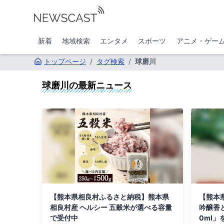
新着
地域検索
エンタメ
スポーツ
アニメ・ゲー
トップページ
/
タグ検索
/
球磨川
球磨川
の最新ニュース
【熊本県相良村ふるさと納税】熊本県
【熊本
相良村産 ヘルシー 五穀米が選べる容量
吟醸香と
で受付中
0ml」