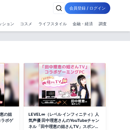
会員登録 / ログイン
ッション
コスメ
ライフスタイル
金融・経済
調査
中理恵の姐
LEVEL∞（レベル インフィニティ）人
dコラボゲ
気声優 田中理恵さんのYouTubeチャン
ネル「田中理恵の姐さんTV」スポンサ