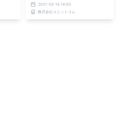
ー契約を発表。コラボゲーミングPCも
2021-05-14 14:00
発売！お得な「記念WEBクーポン」も
株式会社ユニットコム
配布！