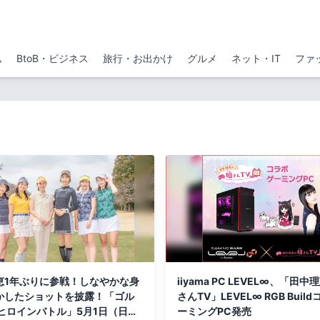
ム
BtoB・ビジネス
旅行・お出かけ
グルメ
ネット・IT
ファ
恵1年ぶりに参戦！しなやかな身
iiyama PC LEVEL∞、「田
かしたショットを披露！「ゴル
さんTV」LEVEL∞ RGB Buil
 ヒロインバトル」5月1日（日）
ーミングPC発売