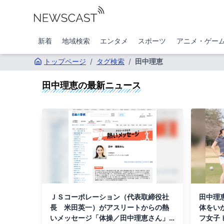
新着
地域検索
エンタメ
スポーツ
アニメ・ゲー
トップページ
/
タグ検索
/
田中理恵
田中理恵
の最新ニュース
ＪＳコーポレーション（代表取締役社
田中理
長 米田英一）がアスリートからの熱
体をい
いメッセージ「体操／田中理恵さん」
フ女子