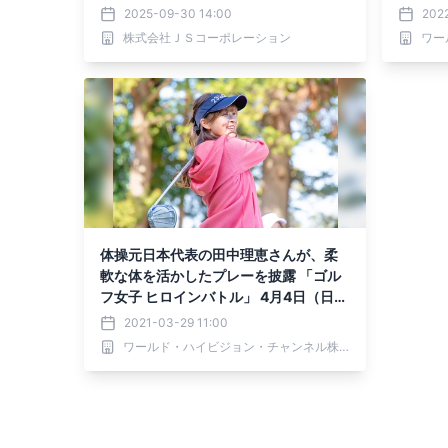
を公開しました。
夕方6時
2025-09-30 14:00
202
株式会社ＪＳコーポレーション
体操元日本代表の田中理恵さんが、柔
軟な体を活かしたプレーを披露 「ゴル
フ女子 ヒロインバトル」 4月4日（日）
ひる1時30分 BS12で放送！
2021-03-29 11:00
ワールド・ハイビジョン・チャンネル株式会社