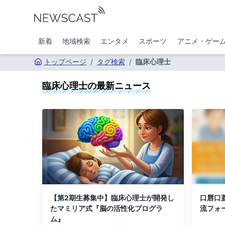
新着
地域検索
エンタメ
スポーツ
アニメ・ゲー
トップページ
/
タグ検索
/
臨床心理士
臨床心理士
の最新ニュース
【第2期生募集中】臨床心理士が開発し
口唇口
たマミリア式『脳の活性化プログラ
流フォ
ム』