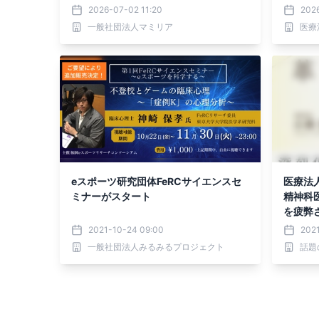
2026-07-02 11:20
202
一般社団法人マミリア
医療
eスポーツ研究団体FeRCサイエンスセ
医療法
ミナーがスタート
精神科
を疲弊さ
0日発
2021-10-24 09:00
202
一般社団法人みるみるプロジェクト
話題