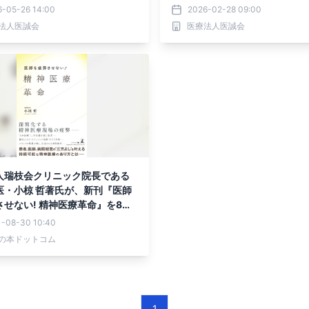
6-05-26 14:00
2026-02-28 09:00
法人医誠会
医療法人医誠会
人瑞枝会クリニック院長である
医・小椋 哲著氏が、新刊『医師
せない! 精神医療革命』を8月3
売！
1-08-30 10:40
の本ドットコム
1