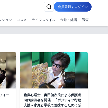
会員登録 / ログイン
ッション
コスメ
ライフスタイル
金融・経済
調査
フォー
臨床心理士 奥田健次氏による保護者
向け講演会を開催 「ポジティブ行動
支援～家庭と学校で連携するために必