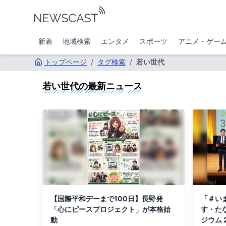
新着
地域検索
エンタメ
スポーツ
アニメ・ゲー
トップページ
/
タグ検索
/
若い世代
若い世代
の最新ニュース
【国際平和デーまで100日】長野発
「＃い
「心にピースプロジェクト」が本格始
す・た
動
ジウム 