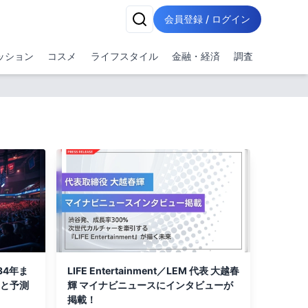
会員登録 / ログイン
ッション
コスメ
ライフスタイル
金融・経済
調査
34年ま
LIFE Entertainment／LEM 代表 大越春
ると予測
輝 マイナビニュースにインタビューが
掲載！