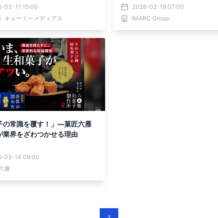
-03-11 15:00
2026-02-18 07:00
）キョードーメディアス
IMARC Group
子の常識を覆す！」—菓匠六雁
が業界をざわつかせる理由
5-02-14 09:00
六雁
1