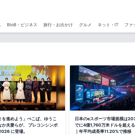
ム
BtoB・ビジネス
旅行・お出かけ
グルメ
ネット・IT
ファ
まを進めよう」ぺこぱ、ゆうこ
日本のeスポーツ市場規模は20
なか夫妻らが、 プレコンシンポ
でに4億1,760万米ドルを超え
2026 に登場。
｜年平均成長率11.20%で推移