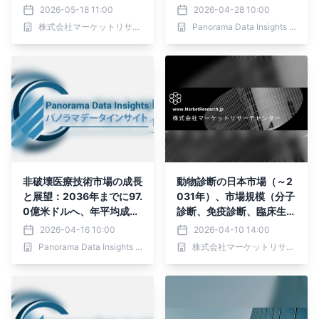
（カプセル大腸内視鏡、カ
する見込み、年平均成長率
2026-05-18 11:00
2026-04-28 10:00
プセル胃内視鏡）・分析レ
10.54%
株式会社マーケットリサーチセンター
Panorama Data Insights Ltd.
ポートを発表
非破壊医療技術市場の成長
動物診断の日本市場（～2
と展望：2036年までに97.
031年）、市場規模（分子
0億米ドルへ、年平均成長
診断、免疫診断、臨床生化
率5.10％
学）・分析レポートを発表
2026-04-16 10:00
2026-04-10 14:00
Panorama Data Insights Ltd.
株式会社マーケットリサーチセンター