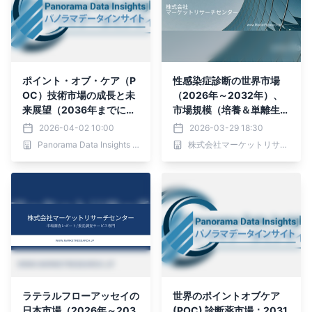
ポイント・オブ・ケア（P
性感染症診断の世界市場
OC）技術市場の成長と未
（2026年～2032年）、
来展望（2036年までに34
市場規模（培養＆単離生
1.8億米ドル、CAGR6.6
物、分子検査、免疫学的ア
2026-04-02 10:00
2026-03-29 18:30
3%）
ッセイ、その他）・分析レ
Panorama Data Insights Ltd.
株式会社マーケットリサーチセンター
ポートを発表
ラテラルフローアッセイの
世界のポイントオブケア
日本市場（2026年～203
(POC) 診断薬市場：2031