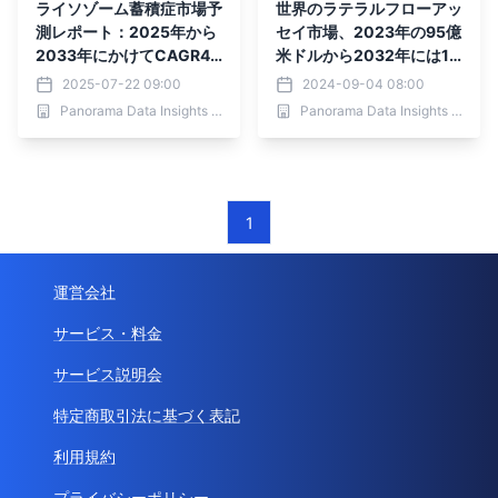
ライソゾーム蓄積症市場予
世界のラテラルフローアッ
測レポート：2025年から
セイ市場、2023年の95億
2033年にかけてCAGR4.
米ドルから2032年には14
93%で成長し132億6,000
1億米ドルへ成長 | ヘルス
2025-07-22 09:00
2024-09-04 08:00
万米ドル規模へ、日本の病
ケア
Panorama Data Insights Ltd.
Panorama Data Insights Ltd.
院および外来施設における
酵素補充療法と基質還元療
法の需要動向と主要プレー
ヤーによる競争環境・技術
革新の詳細分析
1
運営会社
サービス・料金
サービス説明会
特定商取引法に基づく表記
利用規約
プライバシーポリシー