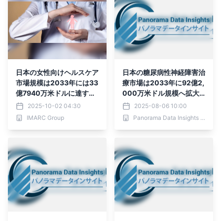
日本の女性向けヘルスケア
日本の糖尿病性神経障害治
市場規模は2033年には33
療市場は2033年に92億2,
億7940万米ドルに達する
000万米ドル規模へ拡大
と予測｜年平均成長率（C
へ：CAGR7.75％成長がも
2025-10-02 04:30
2025-08-06 10:00
AGR）：3.23%
たらす最新治療動向と医療
IMARC Group
Panorama Data Insights Ltd.
機器の進化