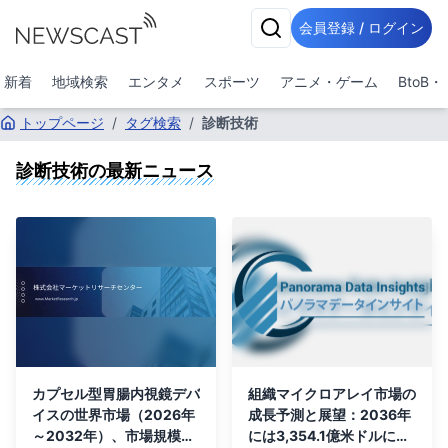
会員登録 / ログイン
新着
地域検索
エンタメ
スポーツ
アニメ・ゲーム
BtoB
トップページ
/
タグ検索
/
診断技術
診断技術
の最新ニュース
カプセル型胃腸内視鏡デバ
組織マイクロアレイ市場の
イスの世界市場（2026年
成長予測と展望：2036年
～2032年）、市場規模
には3,354.1億米ドルに達