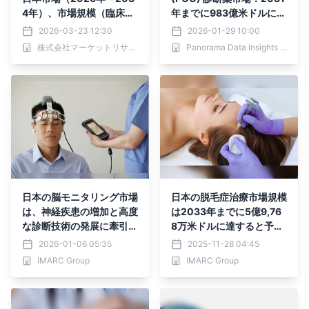
4年）、市場規模（臨床検
年までに983億米ドルに成
査、獣医診断、食品安全・
長、CAGR 10.7%
2026-03-23 12:30
2026-01-29 10:00
環境検査、医薬品開発・品
株式会社マーケットリサーチセンター
Panorama Data Insights Ltd.
質検査）・分析レポートを
発表
日本の脳モニタリング市場
日本の脱毛症治療市場規模
は、神経疾患の増加と高度
は2033年までに5億9,76
な診断技術の発展に牽引さ
8万米ドルに達すると予測
れ、2034年までに6億89
｜年平均成長率7.80%
2026-01-06 05:35
2025-11-28 04:45
50万米ドルに達する見込
IMARC Group
IMARC Group
み。