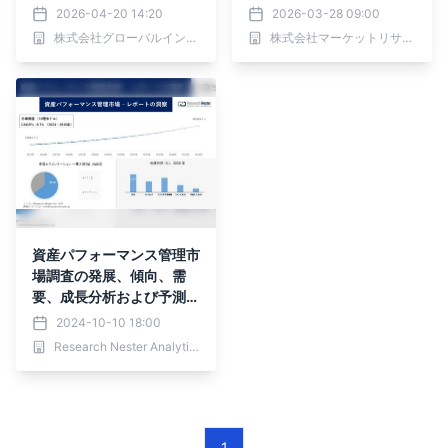
形態、組織規模、業界別―
ーション、サービス、オン
2026-04-20 14:20
2026-03-28 09:00
2026年～2032年の世界
プレミス）・分析レポート
株式会社グローバルインフォメーション
株式会社マーケットリサーチセンター
市場予測
を発表
資産パフォーマンス管理市
場調査の発展、傾向、需
要、成長分析および予測2
024―2036年
2024-10-10 18:00
Research Nester Analytics
1