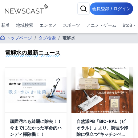
会員登録 / ログイン
新着
地域検索
エンタメ
スポーツ
アニメ・ゲーム
BtoB
トップページ
/
タグ検索
/
電解水
電解水
の最新ニュース
頑固汚れも綺麗に除去！！
自然派PB「BIO-RAL（ビ
今までになかった革命的ハ
オラル）」より、調理や掃
ンディ掃除機！！
除に役立つ“キッチンペー