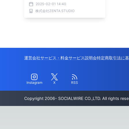
初のワンマンライブを開催
2025-02-01 14:40
株式会社ZENTA STUDIO
運営会社
サービス・料金
サービス説明会
特定商取引法に基
Instagram
X
RSS
Copyright 2006- SOCIALWIRE CO.,LTD. All rights rese