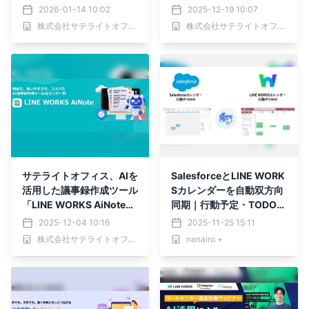
Workspace / Microsoft 3
始 ～社内外のお問い合
2026-01-14 10:02
2025-12-19 10:07
65 / LINE WORKSと連携
わせを管理し、チームで対
株式会社サテライトオフィス
株式会社サテライトオフィス
～
応することが可能に！～
サテライトオフィス、AIを
SalesforceとLINE WORK
活用した議事録作成ツール
Sカレンダーを自動双方向
「LINE WORKS AiNote
同期｜行動予定・TODO・
（エーアイノート）」の提
商談タスクをまとめて連携
2025-12-04 10:16
2025-11-25 15:11
供を開始 ～議事録作成
する最新DXソリューショ
株式会社サテライトオフィス
nanairo +
の手間を大幅に削減し、業
ン
務効率化に貢献～