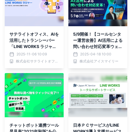
サテライトオフィス、AIを
5/9開催！【コールセンタ
活用したトランシーバー
ー運営改善】AI活用による
「LINE WORKS ラジャ
問い合わせ対応変革ウェビ
ー」の提供を開始
ナー！ ～FAQとAIボット
2025-11-06 10:09
2025-04-18 10:00
連携による顧客対応効率化
株式会社サテライトオフィス
株式会社アイスマイリー
と有人対応最適化戦略をご
紹介～
チャットボット連携ツール
日本ＰＣサービスがLINE
早見表"2021年秋版"を公
WORKS導入支援サービス