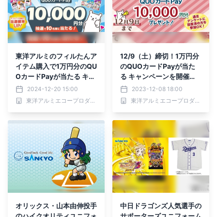
東洋アルミのフィルたんア
12/9（土）締切！1万円分
イテム購入で1万円分のQU
のQUOカードPayが当た
OカードPayが当たる キャ
る キャンペーンを開催
ンペーンを開催！
中！
2024-12-20 15:00
2023-12-08 18:00
東洋アルミエコープロダクツ株式会社
東洋アルミエコープロダクツ株式会社
オリックス・山本由伸投手
中日ドラゴンズ人気選手の
のハイクオリティユニフォ
サポーターズユニフォーム