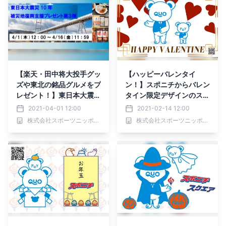
【楽天・田中将大投手グッ
【ハッピーバレンタイ
ズや東北の銘品グルメをプ
ン！】スポニチからバレン
レゼント！】東日本大震災
タイン限定デザインのスポ
10年被災地復興支援キャ
ニチオリジナルQUOカー
2021-04-01 12:00
2021-02-14 12:00
ンペーン第3弾をスポニチ
ドPay1000円分が当た
株式会社スポーツニッポン新聞社
株式会社スポーツニッポン新聞社
が開催！
る！！