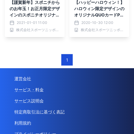
【謹賀新年】スポニチから
【ハッピーハロウィン！】
のお年玉！お正月限定デザ
ハロウィン限定デザインの
インのスポニチオリジナル
オリジナルQUOカードPa
QUOカードPay1000円分
yが100名様に当たるキャ
2021-01-01 11:00
2020-10-30 12:00
が当たる！！
ンペーンがスタート！
株式会社スポーツニッポン新聞社
株式会社スポーツニッポン新聞社
1
運営会社
サービス・料金
サービス説明会
特定商取引法に基づく表記
利用規約
プライバシーポリシー