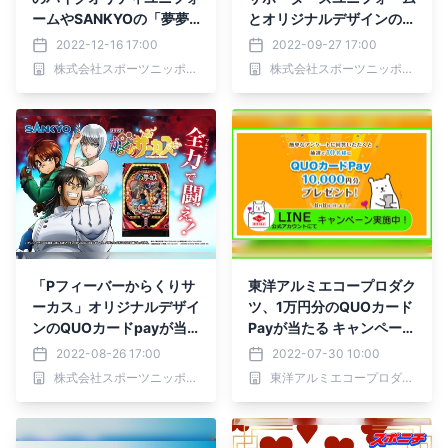
ームやSANKYOの「夢夢
とオリジナルデザインのQ
ちゃん」 オリジナルデザ
UOカードpayが当たる！
2022-12-16 17:00
2022-09-27 17:00
インのQUOカードpay100
プロ野球１球速報プレゼン
株式会社スポーツニッポン新聞社
株式会社スポーツニッポン新聞社
0円分が当たるキャンペー
トキャンペーンを開催
ン実施中
「Pフィーバーからくりサ
東洋アルミエコープロダク
ーカス」オリジナルデザイ
ツ、1万円分のQUOカード
ンのQUOカードpayが当
Payが当たる キャンペーン
たる！プロ野球１球速報プ
を8月8日まで開催
2022-08-26 17:00
2022-07-30 10:00
レゼントキャンペーンを開
株式会社スポーツニッポン新聞社
東洋アルミエコープロダクツ株式会社
催