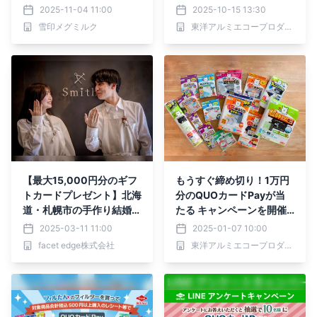
イン「グランポレール」が
2025-11-04 11:00
2025-10-15 13:30
コラボ展開！金曜日の夜を
雪印メグミルク
東洋アルミエコープロダクツ株式会社
「カマンベールチーズ×ワ
イン」のマリアージュで。
【最大15,000円分のギフ
もうすぐ締め切り！1万円
トカードプレゼント】北海
分のQUOカードPayが当
道・札幌市の手作り結婚指
たる キャンペーンを開催
輪・婚約指輪・ペアリング
中！
2025-03-11 11:00
2025-01-07 10:00
専門店の『工房Smith札
facet edge株式会社
東洋アルミエコープロダクツ株式会社
幌』｜お友達紹介キャンペ
ーンを開始