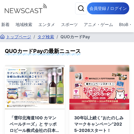
会員登録 / ログイン
新着
地域検索
エンタメ
スポーツ
アニメ・ゲーム
BtoB
トップページ
/
タグ検索
/
QUOカードPay
QUOカードPay
の最新ニュース
「雪印北海道100 カマン
30年以上続く“おたのしみ
ベールチーズ」と サッポ
マークキャンペーン”202
ロビール株式会社の日本ワ
5-2026スタート！