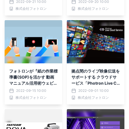
有プラットフォーム 「CL
S)」が体験できる トライ
2022-09-21 10:00
2022-09-20 10:00
EVAS」を筑波大学に納入
アルセッションを9/26よ
株式会社フォトロン
株式会社フォトロン
り名古屋・大阪・東京にて
開催
フォトロンが『紙の作業標
拠点間のライブ映像伝送を
準書(SOP)を活かす 動画
サポートする クラウドサ
マニュアル活用術ウェビナ
ービス「Photron Live Cl
ー』を9月28日に開催
oud Service」 新プランリ
2022-09-15 10:00
2022-09-01 10:00
リースウェビナーを2022
株式会社フォトロン
株式会社フォトロン
年9月15日(木)に開催