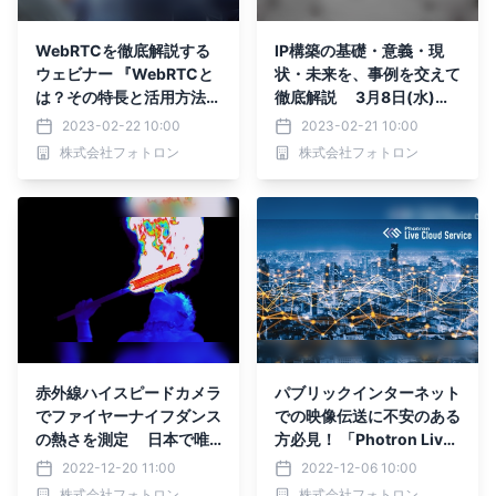
WebRTCを徹底解説する
IP構築の基礎・意義・現
ウェビナー 『WebRTCと
状・未来を、事例を交えて
は？その特長と活用方法を
徹底解説 3月8日(水)開
理解しよう！』 3月9日
催 「EVS IP構築の基礎セ
2023-02-22 10:00
2023-02-21 10:00
(木)に開催
ミナー ～その意義・現状
株式会社フォトロン
株式会社フォトロン
とこれから～」
赤外線ハイスピードカメラ
パブリックインターネット
でファイヤーナイフダンス
での映像伝送に不安のある
の熱さを測定 日本で唯
方必見！ 「Photron Live
一のファイヤーナイフダン
Cloud Service」活用ウェ
2022-12-20 11:00
2022-12-06 10:00
スチーム 『Siva Ola(シバ
ビナー 12/15開催
株式会社フォトロン
株式会社フォトロン