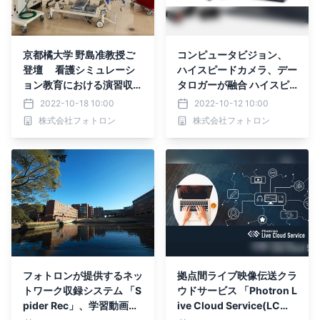
京都橘大学 野島准教授ご
コンピュータビジョン、
登壇 看護シミュレーシ
ハイスピードカメラ、デー
ョン教育における演習収録
タロガーが融合 ハイスピ
活用の実践例 ウェビナ
ード監視システム『 Phot
2022-10-18 10:00
2022-10-12 10:00
ーを11月1日(火)に開催
oCam Detector 』 新バ
株式会社フォトロン
株式会社フォトロン
ージョンのVer1.4をリリー
ス
フォトロンが提供するネッ
拠点間ライブ映像伝送クラ
トワーク収録システム 「S
ウドサービス 「Photron L
pider Rec」、学習動画共
ive Cloud Service(LC