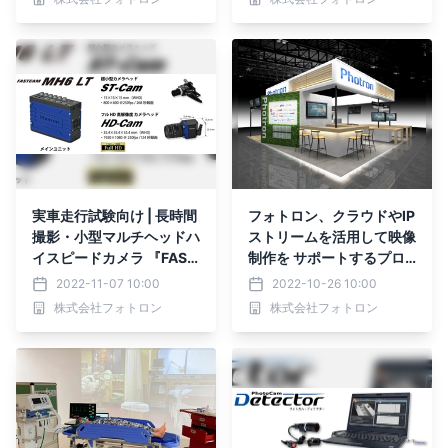
オラ)』 50周年の新たな
PVをフォトロンが撮影協
力
実車走行試験向け | 長時間
フォトロン、クラウドやIP
撮影・小型マルチヘッドハ
ストリームを活用して映像
イスピードカメラ 『FAST
制作を サポートするプロ
CAM MH6 type LT』202
ダクト／ワークフローを提
2022-11-07 10:00
2022-10-26 10:00
2年12月初旬 新発売
案 11/16より開催「Inter
株式会社フォトロン
株式会社フォトロン
BEE2022」に出展