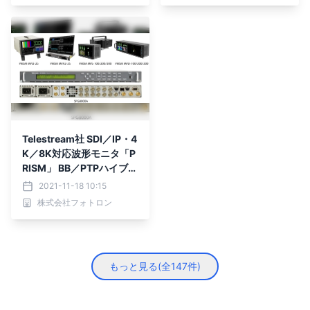
号を共有
Telestream社 SDI／IP・4
K／8K対応波形モニタ「P
RISM」 BB／PTPハイブリ
ッド放送システム対応 シ
2021-11-18 10:15
ンクジェネレータ「SPG8
株式会社フォトロン
000A」取り扱いを開始
もっと見る(全
147
件)