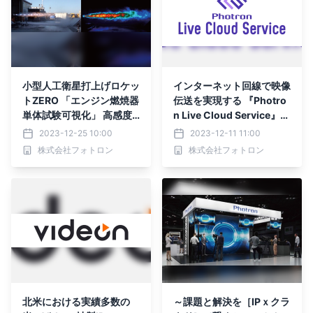
小型人工衛星打上げロケッ
インターネット回線で映像
トZERO 「エンジン燃焼器
伝送を実現する 『Photro
単体試験可視化」 高感度
n Live Cloud Service』の
／赤外線ハイスピードカメ
新サービス提供を開始 “海
2023-12-25 10:00
2023-12-11 11:00
ラで撮影協力 ― インタ
外拠点との高品質かつ低遅
株式会社フォトロン
株式会社フォトロン
ーステラテクノロジズ
延な映像伝送”を SRTの利
「みんなのロケットパート
用で簡単に実現
ナーズ」サポート ―
北米における実績多数の
～課題と解決を［IPｘクラ