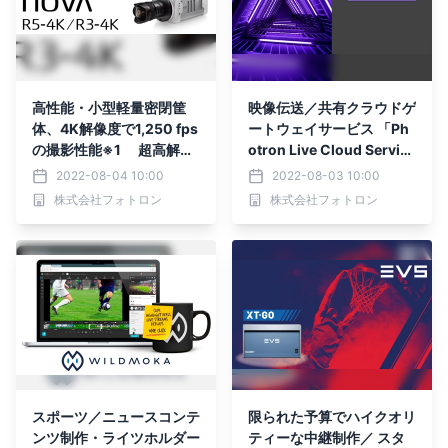
高性能・小型軽量密閉筐
映像伝送／共有クラウドゲ
体、4K解像度で1,250 fps
ートウェイサービス 「Ph
の撮影性能※1 超高解像
otron Live Cloud Service
度 高速度カメラ『FASTC
(LCS)」の機能を拡張 8
2022-08-04 10:00
2022-08-03 10:00
AM Nova R5-4K／R3-4
月3日よりエンタープライ
株式会社フォトロン
株式会社フォトロン
K』 2022年8月4日 新
ズプランを発売
発売
スポーツ／ニュースコンテ
限られた予算でハイクオリ
ンツ制作・ライツホルダー
ティーな中継制作／ スタ