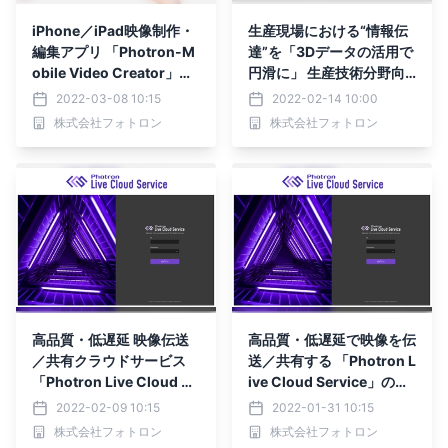
iPhone／iPad映像制作・
生産現場における“情報伝
編集アプリ 「Photron-M
達”を「3Dデータの活用で
obile Video Creator」を
円滑に」 生産技術分野向
久留米市役所に納入
け3D CADソフトウェア
2022-03-08 10:15
2022-02-14 10:00
『SQ CAD』新発売
株式会社フォトロン
株式会社フォトロン
高品質・低遅延 映像伝送
高品質・低遅延で映像を伝
／共有クラウドサービス
送／共有する 「Photron L
「Photron Live Cloud Se
ive Cloud Service」のサ
rvice」 無償利用キャンペ
ービス提供を開始 パブ
2022-02-09 10:15
2022-01-31 10:15
ーンを2月14日(月)より実
リックインターネットだけ
株式会社フォトロン
株式会社フォトロン
施
で遠隔地と高品質な映像信