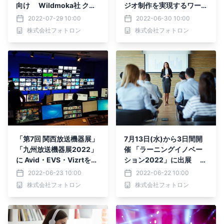
向け Wildmoka社 クラ
ジオ制作を実現するワーク
ウドネイティブ・ デジタ
フローを紹介 「EVS XT
2022-07-29 10:00
2022-06-30 10:00
ルコンテンツ制作サービス
-GO LiveCeption Pure」
株式会社フォトロン
株式会社フォトロン
「The Digital Media Fact
ウェビナーを7/15に開催
ory」の取扱いを開始
「第7回 関西放送機器展」
7月13日(水)から3日間開
「九州放送機器展2022」
催 「ラーニングイノベー
に Avid・EVS・Vizrtを出
ション2022」に出展 働
展 クラウド＆オンプレ
き方改革、社員研修を効率
2022-06-23 10:00
2022-06-22 10:00
ミスのハイブリッドソリュ
化するための 学習動画共
株式会社フォトロン
株式会社フォトロン
ーションや、 番組制作に
有プラットフォームを提案
おけるIP活用・バーチャル
／AR演出を提案