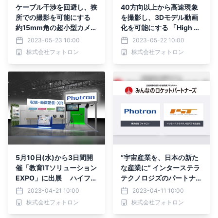
ケーブル干渉を回避し、狭
40方向以上から高速現象
所での撮影を可能にする
を撮影し、3Dモデル動画
約15mm角の超小型カメラ
化を可能にする 「High Sp
ヘッド 『MH6 ST-Cam ス
eed Volumetric Captur
2023-05-23 10:00
2023-05-22 10:00
トレートアングルヘッド』
e」受託サービスを開始
株式会社フォトロン
株式会社フォトロン
発売
5月10日(水)から3日間開
“宇宙産業を、日本の新た
催「教育ITソリューション
な産業に” インターステラ
EXPO」に出展 ハイフレ
テクノロジズのパートナー
ックス授業・OSCE／実習
シップ 「みんなのロケッ
2023-04-21 10:00
2023-04-11 10:00
記録・社内教育 に関する
トパートナーズ」に参画
株式会社フォトロン
株式会社フォトロン
課題を解決する 収録／配