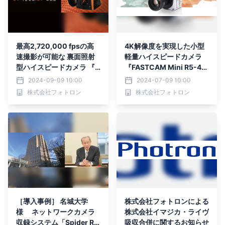
最高2,720,000 fpsの高
4K解像度を実現した小型
速撮影が可能な 裏面照射
軽量ハイスピードカメラ
型ハイスピードカメラ 『P
『FASTCAM Mini R5-4
harsighted E9・100S / E
K』2024年7月11日より発
2024-09-09 10:00
2024-07-09 10:00
9・80S』を 9月9日より
売
株式会社フォトロン
株式会社フォトロン
取り扱い開始
［導入事例］ 名城大学
株式会社フォトロンによる
様 ネットワークカメラ
株式会社イマジカ・ライヴ
収録システム「Spider Re
吸収合併に関するお知らせ