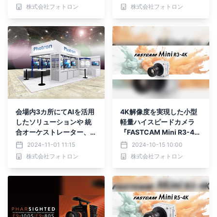
作・配信向けワークフロー
ミュレーションを目指す～
株式会社フォトロン
株式会社フォトロン
を提供
会場内3カ所にてAIを活用
4K解像度を実現した小型
したソリューションや 統
軽量ハイスピードカメラ
合オーケストレーター、ワ
『FASTCAM Mini R3-4
ークフローに合わせた ネ
K』2024年10月17日 新
2024-11-01 11:15
2024-10-15 10:00
ットワーク製品、クラウド
発売
株式会社フォトロン
株式会社フォトロン
活用のスポーツコンテンツ
制作を出展 11月13日
(水)から3日間開催「Inter
BEE 2024」に出展