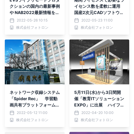
クションの国内の最新事例
イセンス数を柔軟に運用
や NAB2022最新情報を紹
国産2次元CADソフトウェ
介するウェビナーを6/8
ア 『図脳RAPIDPRO21 年
2022-05-26 10:15
2022-05-23 11:00
(水)に開催
間ライセンス版』新発売
株式会社フォトロン
株式会社フォトロン
ネットワーク収録システム
5月11日(水)から3日間開
「Spider Rec」 学習動
催「教育ITソリューション
画共有プラットフォーム
EXPO」に出展 ハイフレ
「CLEVAS」を創価大学に
ックス授業・OSCE／実習
2022-05-12 11:00
2022-04-20 10:00
納入 15教室の講義を全
記録・社内教育に関する
株式会社フォトロン
株式会社フォトロン
自動で収録可能に 学習
課題を解決する収録／配信
成果を可視化するプラット
システムを提案