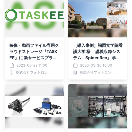
佑勁様をお招きし、9月27
日(水)開催
映像・動画ファイル専用ク
［導入事例］福岡女学院看
ラウドストレージ『TASK
護大学 様 講義収録シス
EE』に 新サービスプラン
テム「Spider Rec」 学習
が登場 大容量映像コン
動画共有プラットフォーム
2023-08-22 11:00
2023-05-30 10:00
テンツのファイル転送・ア
「CLEVAS」を納入
株式会社フォトロン
株式会社フォトロン
ーカイブが リーズナブル
な価格で可能に