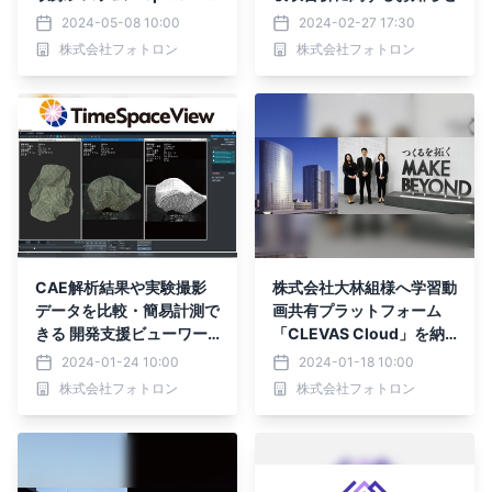
c」と 学習動画共有プラッ
2024-05-08 10:00
2024-02-27 17:30
トフォーム「CLEVAS」を
株式会社フォトロン
株式会社フォトロン
活用 ― アフターコロナ
の教育環境で見えてきた
オンデマンド授業の可能性
―
CAE解析結果や実験撮影
株式会社大林組様へ学習動
データを比較・簡易計測で
画共有プラットフォーム
きる 開発支援ビューワー
「CLEVAS Cloud」を納
『TimeSpaceView』202
入・導入事例公開
2024-01-24 10:00
2024-01-18 10:00
4年2月新発売
株式会社フォトロン
株式会社フォトロン