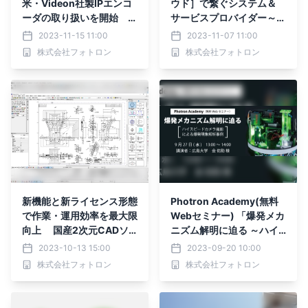
米・Videon社製IPエンコ
ウド］で繋ぐシステム＆
ーダの取り扱いを開始
サービスプロバイダー～
パブリックインターネット
LiveからPostまで映像制
2023-11-15 11:00
2023-11-07 11:00
回線利用の映像伝送を サ
作を幅広くサポートする
株式会社フォトロン
株式会社フォトロン
ブスクリプションで手軽に
ソリューション・サービス
実現
を展示 11月15日(水)か
ら3日間開催「InterBEE2
023」に出展
新機能と新ライセンス形態
Photron Academy(無料
で作業・運用効率を最大限
Webセミナー) 「爆発メカ
向上 国産2次元CADソ
ニズム解明に迫る ～ハイ
フトウェア新発売
スピードカメラ撮影による
2023-10-13 15:00
2023-09-20 10:00
爆発現象解析事例～」 講
株式会社フォトロン
株式会社フォトロン
演者に広島大学 大学院先
進理工系科学研究科 機械
工学プログラム 准教授 金