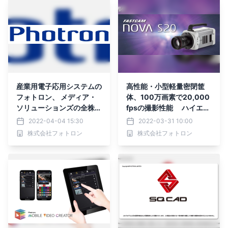
フォームとして活用
産業用電子応用システムの
高性能・小型軽量密閉筐
フォトロン、 メディア・
体、100万画素で20,000
ソリューションズの全株式
fpsの撮影性能 ハイエン
を取得し子会社化
ド・コンパクト高速度カメ
2022-04-04 15:30
2022-03-31 10:00
ラ 『FASTCAM Nova S2
株式会社フォトロン
株式会社フォトロン
0』新発売