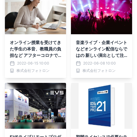
オンライン授業を受けてき
音楽ライブ・企業イベント
た学生の本音、教職員の負
などオンライン配信ならで
担など アフターコロナで
はの 新しい演出として注
想定される講義収録・動画
目を集める 「XR演出テク
2022-06-15 10:00
2022-06-08 10:00
配信の課題の 具体的な解
ノロジー・サービス」をご
株式会社フォトロン
株式会社フォトロン
決策を実際の導入事例など
紹介 6月29日から3日間
を用いて6月29日に紹介
開催「第2回XR総合展
夏」に出展
EVSライブリモートプロダ
期間ライセンスで必要なラ