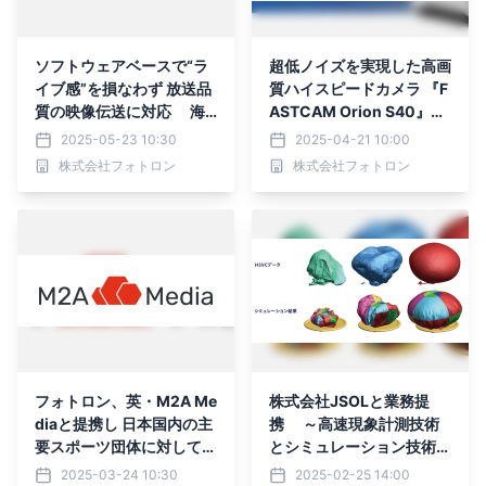
ソフトウェアベースで“ラ
超低ノイズを実現した高画
イブ感”を損なわず 放送品
質ハイスピードカメラ 『F
質の映像伝送に対応 海
ASTCAM Orion S40』20
外のスポーツ大会で実績多
25年4月21日発売
2025-05-23 10:30
2025-04-21 10:00
数の チェコ・Comprimat
株式会社フォトロン
株式会社フォトロン
o社製品を取り扱い開始
フォトロン、英・M2A Me
株式会社JSOLと業務提
diaと提携し 日本国内の主
携 ～高速現象計測技術
要スポーツ団体に対して
とシミュレーション技術を
拡張性の高い中継映像制
融合、 より現実に近いシ
2025-03-24 10:30
2025-02-25 14:00