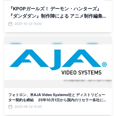
『KPOPガールズ！ デーモン・ハンターズ』
『ダンダダン』制作陣による アニメ制作編集テ
クニック×ヒット論トークセッション 「ANIME
2025-10-23 15:00
TALKING JAM」 2025年10月30日(木) 東京国
際フォーラムで開催
フォトロン、米AJA Video Systems社と ディストリビュー
ター契約を締結 25年10月1日から国内のリセラー各社に対
して製品販売を開始
2025-08-22 10:45