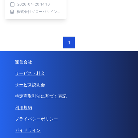
産業、導入モデル別―202
2026-04-20 14:16
6年から2032年までの世
株式会社グローバルインフォメーション
界市場予測
1
運営会社
サービス・料金
サービス説明会
特定商取引法に基づく表記
利用規約
プライバシーポリシー
ガイドライン