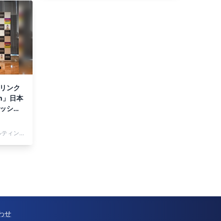
ドリンク
ion」日本
セッショ
沙子さ
株式会社トータルヘルスコンサルティング
わせ