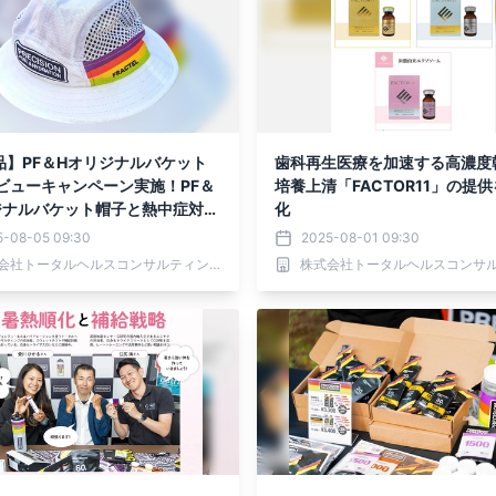
品】PF＆Hオリジナルバケット
歯科再生医療を加速する高濃度
レビューキャンペーン実施！PF＆
培養上清「FACTOR11」の提
ジナルバケット帽子と熱中症対策
化
6名様にプレゼント
5-08-05 09:30
2025-08-01 09:30
株式会社トータルヘルスコンサルティング