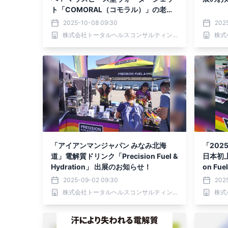
ト「COMORAL（コモラル）」の老人
ホーム向け販売強化および医療機器登
2025-10-08 09:30
202
録完了のお知らせ
株式会社トータルヘルスコンサルティング
「アイアンマンジャパン みなみ北海
「20
道」電解質ドリンク「Precision Fuel &
日本初上
Hydration」 出展のお知らせ！
on Fu
せ！
2025-09-02 09:30
202
株式会社トータルヘルスコンサルティング