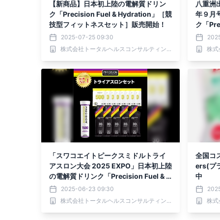
【新商品】日本初上陸の電解質ドリン
八重洲
ク「Precision Fuel & Hydration」［競
年９月
技型フィットネスセット］販売開始！
ク「Prec
集され
2025-07-25 09:30
202
株式会社トータルヘルスコンサルティング
「スワコエイトピークスミドルトライ
全国コス
アスロン大会 2025 EXPO」日本初上陸
ers(
の電解質ドリンク「Precision Fuel & H
中
ydration」 出展のお知らせ！
2025-06-23 09:30
202
株式会社トータルヘルスコンサルティング