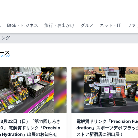
ム
BtoB・ビジネス
旅行・お出かけ
グルメ
ネット・IT
ファ
ィング
ース
年3月22日（日）「第11回しろさ
電解質ドリンク「Precision Fuel
00」 電解質ドリンク「Precisio
dration」スポーツデポ フラ
l & Hydration」出展のお知らせ
ストア新宿店に初出展！