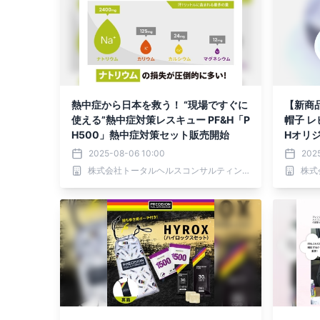
熱中症から日本を救う！ “現場ですぐに
【新商
使える”熱中症対策レスキュー PF&H「P
帽子 
H500」熱中症対策セット販売開始
Hオリ
セット
2025-08-06 10:00
202
株式会社トータルヘルスコンサルティング