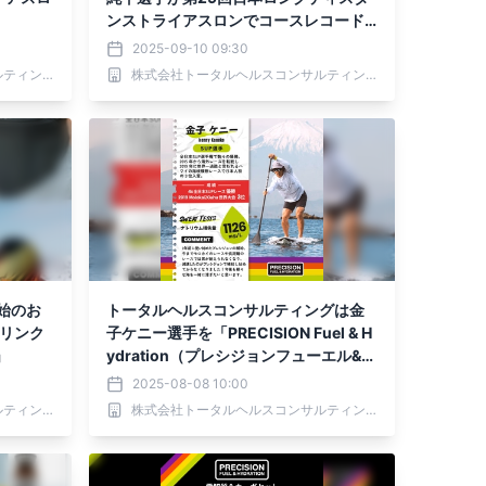
ンストライアスロンでコースレコード
で優勝
2025-09-10 09:30
株式会社トータルヘルスコンサルティング
株式会社トータルヘルスコンサルティング
開始のお
トータルヘルスコンサルティングは金
ドリンク
子ケニー選手を「PRECISION Fuel & H
n」
ydration（プレシジョンフューエル&ハ
イドレーション）」のサポート選手と
2025-08-08 10:00
して7月20日より支援
株式会社トータルヘルスコンサルティング
株式会社トータルヘルスコンサルティング