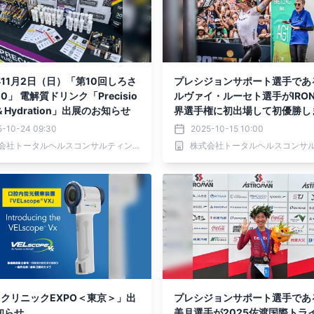
年11月2日（日）「第10回しろさ
プレシジョンサポート選手であ
00」 電解質ドリンク「Precisio
ルヴァイ・ルーセト選手がIRON
l & Hydration」出展のお知らせ
界選手権に初出場して初優勝し
た！（最年少優勝記録を39年
5-10-24 09:30
2025-10-15 10:00
新）
株式会社トータルヘルスコンサルティング
回クリニックEXPO＜東京＞」出
プレシジョンサポート選手であ
知らせ
美月選手が2025佐渡国際トラ