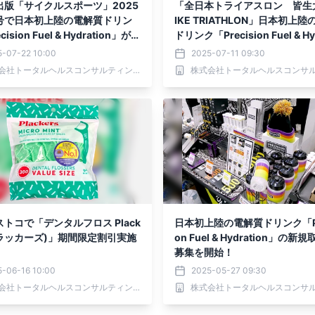
出版「サイクルスポーツ」2025
「全日本トライアスロン 皆生大
号で日本初上陸の電解質ドリン
IKE TRIATHLON」日本初上
ision Fuel & Hydration」が特
ドリンク「Precision Fuel & Hy
ました。
n」 出展のお知らせ！
5-07-22 10:00
2025-07-11 09:30
株式会社トータルヘルスコンサルティング
トコで「デンタルフロス Plack
日本初上陸の電解質ドリンク「Pre
プラッカーズ)」期間限定割引実施
on Fuel & Hydration」の新
募集を開始！
5-06-16 10:00
2025-05-27 09:30
株式会社トータルヘルスコンサルティング