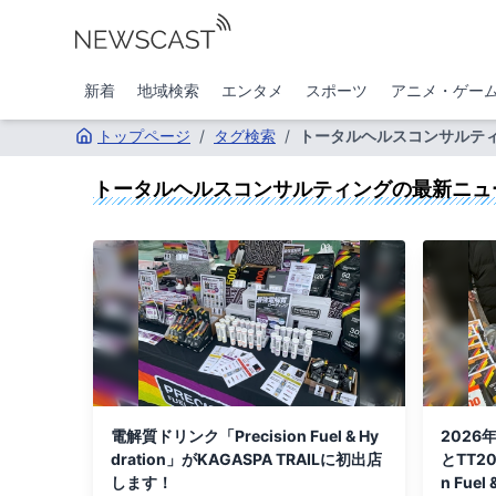
新着
地域検索
エンタメ
スポーツ
アニメ・ゲー
トップページ
/
タグ検索
/
トータルヘルスコンサルテ
トータルヘルスコンサルティング
の最新ニュ
電解質ドリンク「Precision Fuel & Hy
2026
dration」がKAGASPA TRAILに初出店
とTT2
します！
n Fue