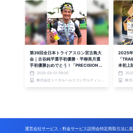
第39回全日本トライアスロン宮古島大
2025
会｜古谷純平選手初優勝・平柳美月選
「TRAI
手初優勝おめでとう！「PRECISION Fu
本初上陸
el & Hydration」キャンペーンのお知ら
N Fue
2025-05-01 09:30
202
せ
株式会社トータルヘルスコンサルティング
運営会社
サービス・料金
サービス説明会
特定商取引法に基