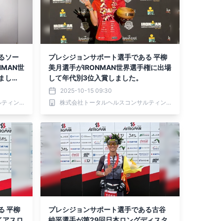
るソー
プレシジョンサポート選手である 平柳
MAN世
美月選手がIRONMAN世界選手権に出場
まし
して年代別3位入賞しました。
ぶりに更
2025-10-15 09:30
株式会社トータルヘルスコンサルティング
株式会社トータルヘルスコンサルティング
る 平柳
プレシジョンサポート選手である古谷
イアスロ
純平選手が第29回日本ロングディスタ