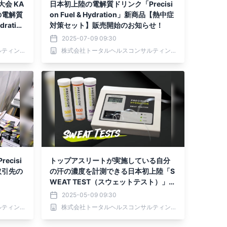
会 KA
日本初上陸の電解質ドリンク「Precisi
陸の電解質
on Fuel & Hydration」新商品【熱中症
dratio
対策セット】販売開始のお知らせ！
2025-07-09 09:30
株式会社トータルヘルスコンサルティング
株式会社トータルヘルスコンサルティング
cisi
トップアスリートが実施している自分
規取引先の
の汗の濃度を計測できる日本初上陸「S
WEAT TEST（スウェットテスト）」キ
ャンペーンのお知らせ
2025-05-09 09:30
株式会社トータルヘルスコンサルティング
株式会社トータルヘルスコンサルティング