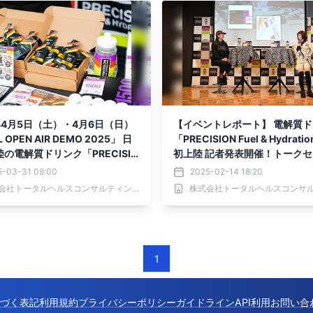
年4月5日（土）・4月6日（日）
【イベントレポート】 電解質
L OPEN AIR DEMO 2025」 日
「PRECISION Fuel & Hydrat
の電解質ドリンク「PRECISIO
初上陸 記者発表開催！トーク
l & Hydration」 出展のお知らせ
ンには女優・タレントの安田美
5-03-31 09:00
2025-02-14 18:20
んが登壇
株式会社トータルヘルスコンサルティング
1
づく表記
利用規約
プライバシーポリシー
ガイドライン
API利用
お問い合