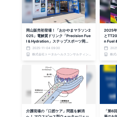
岡山販売初登場！「おかやまマラソン2
2025
025」電解質ドリンク「Precision Fue
とTT2
l & Hydration」ステップスポーツ岡山
n Fue
店応援販売のお知らせ！
2025-11-04 09:30
202
株式会社トータルヘルスコンサルティング
介護現場の「口腔ケア」問題を解消
「第6
へ！ マウスピース型ウォータージェッ
展のお