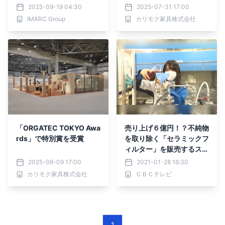
の成長が見込まれる
2025-09-19 04:30
2025-07-31 17:00
IMARC Group
カリモク家具株式会社
「ORGATEC TOKYO Awa
売り上げ６億円！？不純物
rds」で特別賞を受賞
を取り除く「セラミックフ
ィルター」を販売するスゴ
腕営業女性に密着！1/31
2025-06-09 17:00
2021-01-28 16:30
（日）BACKSTAGE（バ
カリモク家具株式会社
ＣＢＣテレビ
ックステージ）
1