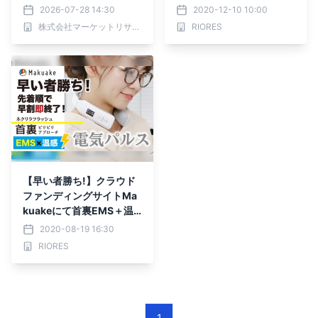
ルス）・分析レポートを発
首裏にアプローチ！
2026-07-28 14:30
2020-12-10 10:00
表
株式会社マーケットリサーチセンター
RIORES
【早い者勝ち!】クラウド
ファンディングサイトMa
kuakeにて首裏EMS＋温
感機が7,590円(税込)で購
2020-08-19 16:30
入出来るチャンス！
RIORES
1