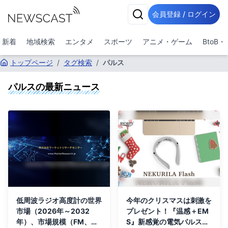
会員登録 / ログイン
新着
地域検索
エンタメ
スポーツ
アニメ・ゲーム
BtoB
トップページ
/
タグ検索
/
パルス
パルス
の最新ニュース
低周波ラジオ高度計の世界
今年のクリスマスは刺激を
市場（2026年～2032
プレゼント！『温感＋EM
年）、市場規模（FM、パ
S』新感覚の電気パルスで