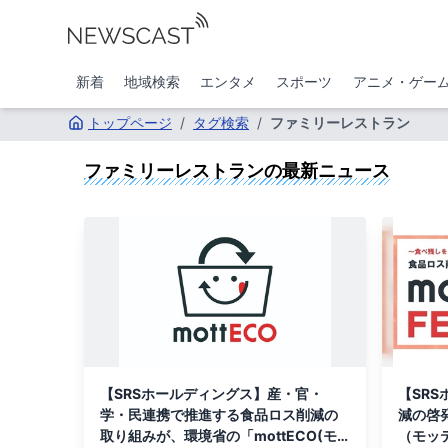
新着
地域検索
エンタメ
スポーツ
アニメ・ゲー
トップページ
/
タグ検索
/
ファミリーレストラン
ファミリーレストラン
の最新ニュース
【SRSホールディングス】産・官・
【SR
学・民連携で推進する食品ロス削減の
減の啓発
取り組みが、環境省の「mottECO(モ
（モッテ