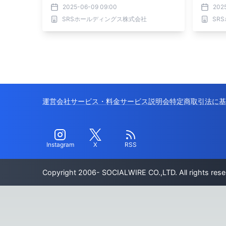
ッテコ)導入モデル事業」に採択
2025-06-09 09:00
202
SRSホールディングス株式会社
SR
運営会社
サービス・料金
サービス説明会
特定商取引法に基
Instagram
X
RSS
Copyright 2006- SOCIALWIRE CO.,LTD. All rights rese