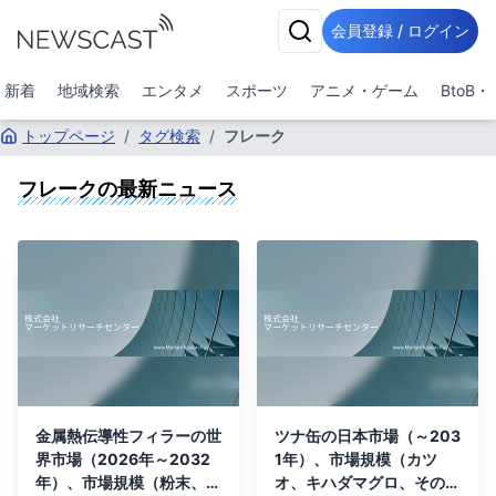
会員登録 / ログイン
新着
地域検索
エンタメ
スポーツ
アニメ・ゲーム
BtoB
トップページ
/
タグ検索
/
フレーク
フレーク
の最新ニュース
金属熱伝導性フィラーの世
ツナ缶の日本市場（～203
界市場（2026年～2032
1年）、市場規模（カツ
年）、市場規模（粉末、フ
オ、キハダマグロ、その