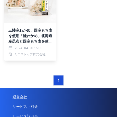
三陸産わかめ、国産もち麦
を使用「鮭わかめ」北海道
産昆布と国産もち麦を使用
「梅こんぶ」４月２日
2024-04-01 15:00
（火）新発売
ミニストップ株式会社
1
運営会社
サービス・料金
サービス説明会