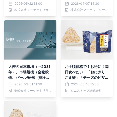
レーク、繊維）・分析レポ
他）・分析レポートを発表
2026-05-22 13:00
2026-04-07 14:30
ートを発表
株式会社マーケットリサーチセンター
株式会社マーケットリサーチセンター
大麦の日本市場（～2031
お手頃価格で！お得に！毎
年）、市場規模（全粒穀
日食べたい！「おにぎり
物、パール/研磨（非全粒
ごま鮭」「チーズのピザパ
穀物）、フレーク）・分析
ン」６月１１日（火）新発
2026-03-31 11:30
2024-06-10 15:00
レポートを発表
売
株式会社マーケットリサーチセンター
ミニストップ株式会社