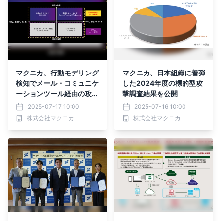
マクニカ、行動モデリング
マクニカ、日本組織に着弾
検知でメール・コミュニケ
した2024年度の標的型攻
ーションツール経由の攻撃
撃調査結果を公開
を対策する「Abnormal A
2025-07-17 10:00
2025-07-16 10:00
I」の取り扱いを開始
株式会社マクニカ
株式会社マクニカ