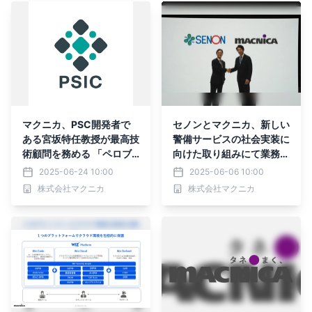
マクニカ、PSC開発者で
セノンとマクニカ、新しい
ある宮坂特任教授が最高技
警備サービスの社会実装に
術顧問を務める 「ペロブ
向けた取り組みにて業務提
スカイト太陽電池社会実装
携を開始
2025-06-24 10:00
2025-06-06 10:00
推進協議会」に創設メンバ
株式会社マクニカ
株式会社マクニカ
ーとして参画