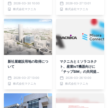
ured社と国内初の販売代
活性化に寄与する一体的な
2026-03-30 10:00
2026-03-27 13:01
理店契約を締結
街づくりを推進
株式会社マクニカ
株式会社マクニカ
新社屋建設用地の取得につ
マクニカとミソラコネク
いて
ト、産業IoT機器向けに
「チップSIM」の共同提供
開始
2026-03-27 13:00
2026-03-26 10:00
株式会社マクニカ
株式会社マクニカ