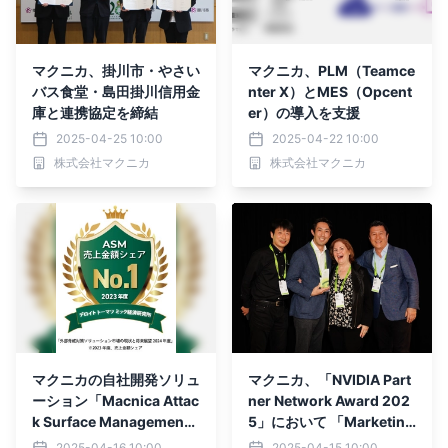
マクニカ、掛川市・やさい
マクニカ、PLM（Teamce
バス食堂・島田掛川信用金
nter X）とMES（Opcent
庫と連携協定を締結
er）の導入を支援
2025-04-25 10:00
2025-04-22 10:00
株式会社マクニカ
株式会社マクニカ
マクニカの自社開発ソリュ
マクニカ、「NVIDIA Part
ーション「Macnica Attac
ner Network Award 202
k Surface Managemen
5」において 「Marketing
t」が デロイト トーマツ ミ
Award」を受賞
2025-04-16 10:00
2025-04-15 10:00