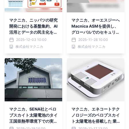
マクニカ、ニッパツの研究
マクニカ、オーエスジーへ
開発における基盤集約、AI
Macnica ASMを提供し、
活用とデータの民主化を支
グローバルでのセキュリテ
援
ィガバナンス強化を支援
2025-12-03 10:00
2025-11-28 10:00
株式会社マクニカ
株式会社マクニカ
マクニカ、SENA社とペロ
マクニカ、エネコートテク
ブスカイト太陽電池のタイ
ノロジーズのペロブスカイ
王国亜熱帯環境下での実証
ト太陽電池を搭載した 業
開始
界初「屋内評価用ペロブス
2025-11-19 14:00
2025-11-17 13:00