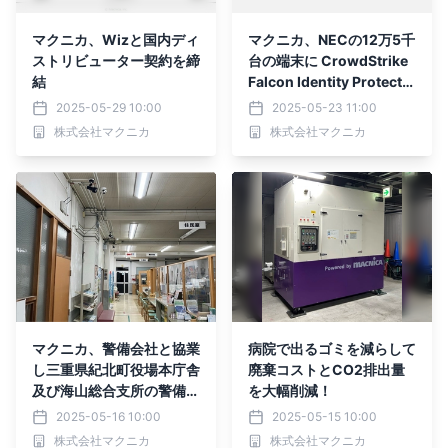
マクニカ、Wizと国内ディ
マクニカ、NECの12万5千
ストリビューター契約を締
台の端末に CrowdStrike
結
Falcon Identity Protectio
nを導入
2025-05-29 10:00
2025-05-23 11:00
株式会社マクニカ
株式会社マクニカ
マクニカ、警備会社と協業
病院で出るゴミを減らして
し三重県紀北町役場本庁舎
廃棄コストとCO2排出量
及び海山総合支所の警備D
を大幅削減！
Xを支援
2025-05-16 10:00
2025-05-15 10:00
株式会社マクニカ
株式会社マクニカ