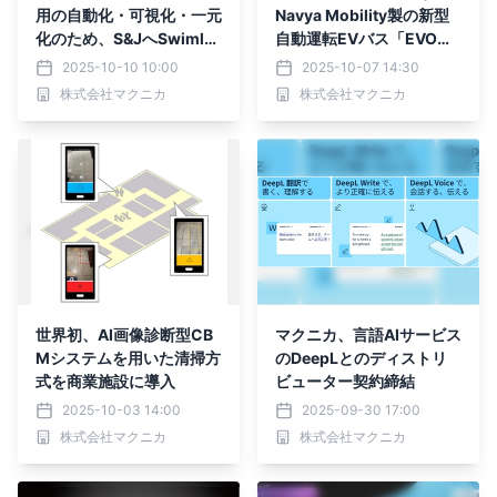
用の自動化・可視化・一元
Navya Mobility製の新型
化のため、S&JへSwimla
自動運転EVバス「EVO
neを提供
3」を発表
2025-10-10 10:00
2025-10-07 14:30
株式会社マクニカ
株式会社マクニカ
世界初、AI画像診断型CB
マクニカ、言語AIサービス
Mシステムを用いた清掃方
のDeepLとのディストリ
式を商業施設に導入
ビューター契約締結
2025-10-03 14:00
2025-09-30 17:00
株式会社マクニカ
株式会社マクニカ