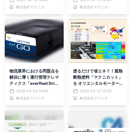
ック経済研究所の調査レポ
株式会社マクニカ
株式会社マクニカ
ートにおいて、 ASM市場
シェア第1位を獲得
物流業界における問題点を
塗るだけで省エネ？！遮熱
解決に導く運行管理テレマ
断熱塗料「マクニカット」
ティクス「everfleet Driv
を オリエンタルモーター3
e」の提供を開始
事業所へ提供し、空調関連
2025-04-02 14:00
2025-03-27 13:00
の消費電力を削減
株式会社マクニカ
株式会社マクニカ