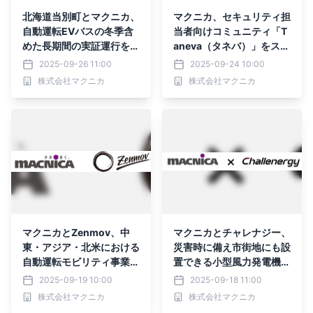
北海道当別町とマクニカ、
マクニカ、セキュリティ担
自動運転EVバスの冬季含
当者向けコミュニティ「T
めた長期間の実証運行を実
aneva（タネバ）」をスタ
施
ート
2025-09-26 11:00
2025-09-24 10:00
株式会社マクニカ
株式会社マクニカ
マクニカとZenmov、中
マクニカとチャレナジー、
東・アジア・北米における
災害時に備え市街地にも設
自動運転モビリティ事業で
置できる小型風力発電機の
業務提携
普及加速に向けて 事業提
2025-09-19 10:00
2025-09-18 11:00
携を開始
株式会社マクニカ
株式会社マクニカ