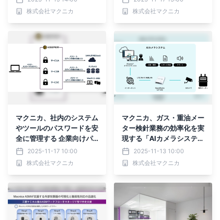
カイトIoTキット」を開
株式会社マクニカ
株式会社マクニカ
発・受注開始
マクニカ、社内のシステム
マクニカ、ガス・重油メー
やツールのパスワードを安
ター検針業務の効率化を実
全に管理する 企業向けパ
現する「AIカメラシステ
スワード管理ソリューショ
ム」の販売を開始
2025-11-17 10:00
2025-11-13 10:00
ン「Keeper」の取り扱い
株式会社マクニカ
株式会社マクニカ
を開始