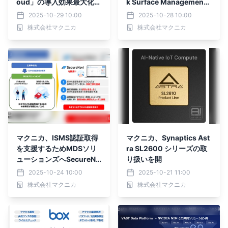
oud」の導入効果最大化を
k Surface Managemen
実現する 「Cato Network
t」が３年連続ASM市場シ
2025-10-29 10:00
2025-10-28 10:00
s 伴走支援サービス」を提
ェア第1位を獲得
株式会社マクニカ
株式会社マクニカ
供開始
マクニカ、ISMS認証取得
マクニカ、Synaptics Ast
を支援するためMDSソリ
ra SL2600 シリーズの取
ューションズへSecureNa
り扱いを開
viを提供
2025-10-24 10:00
2025-10-21 11:00
株式会社マクニカ
株式会社マクニカ