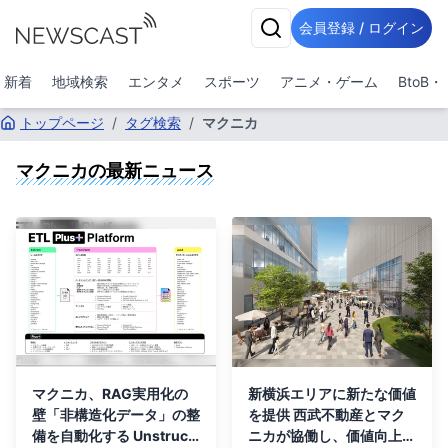
会員登録 / ログイン
新着
地域検索
エンタメ
スポーツ
アニメ・ゲーム
BtoB
トップページ
/
タグ検索
/
マクニカ
マクニカ
の最新ニュース
マクニカ、RAG実用化の
新横浜エリアに新たな価値
壁「非構造化データ」の整
を提供 西武不動産とマク
備を自動化する Unstruct
ニカが協働し、価値向上・