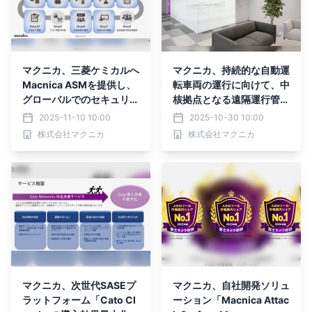
マクニカ、三菱ケミカルへ
マクニカ、持続的な自動運
Macnica ASMを提供し、
転車両の運行に向けて、中
グローバルでのセキュリテ
核拠点となる遠隔運行管理
ィ対策強化を支援
センターを設立
2025-11-10 10:00
2025-10-30 10:00
株式会社マクニカ
株式会社マクニカ
マクニカ、次世代SASEプ
マクニカ、自社開発ソリュ
ラットフォーム「Cato Cl
ーション「Macnica Attac