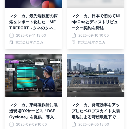
マクニカ、最先端技術の探
マクニカ、日本で初めてNi
索をレポート化した「ME
njaOneとディストリビュ
T REPORT～タネのタネ」
ーター契約を締結
発行へ
2025-09-11 13:00
2025-09-10 10:00
株式会社マクニカ
株式会社マクニカ
マクニカ、東郷製作所に製
マクニカ、発電効率をアッ
造現場DXサービス「DSF
プしたペロブスカイト太陽
Cyclone」を提供、導入1
電池による苛烈環境下での
年で定量的効果を創出
実証開始
2025-09-09 10:00
2025-09-05 13:00