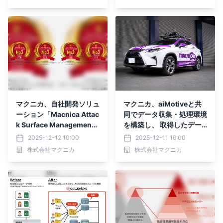
マクニカ、自社開発ソリュ
マクニカ、aiMotiveと共
ーション「Macnica Attac
同でデータ収集・処理環境
k Surface Managemen
を構築し、 取得したデー
t」が ４年連続ASM市場シ
タをもとにAIを使って生成
2025-12-12 10:00
2025-12-11 16:00
ェア第1位を獲得
したデータを提供する先進
株式会社マクニカ
株式会社マクニカ
的サービスを開始