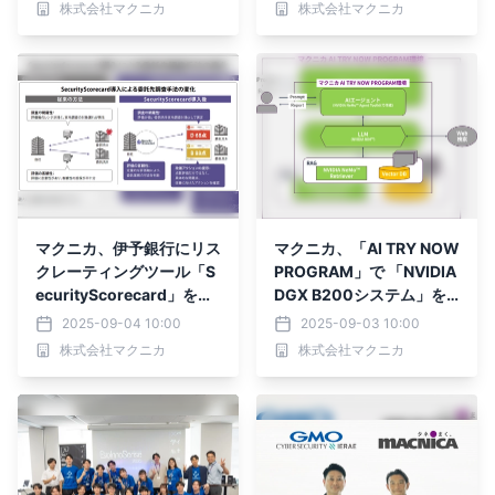
株式会社マクニカ
株式会社マクニカ
マクニカ、伊予銀行にリス
マクニカ、「AI TRY NOW
クレーティングツール「S
PROGRAM」で 「NVIDIA
ecurityScorecard」を提
DGX B200システム」を
供し、 サプライチェーン
用いたAIエージェントとP
2025-09-04 10:00
2025-09-03 10:00
リスクマネジメントの強化
hysical AI検証環境の提供
株式会社マクニカ
株式会社マクニカ
を支援
を開始