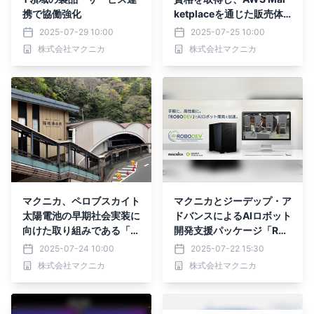
携で協働強化
ketplaceを通じた販売体
制を確立
2025-07-29 10:00
2025-07-25 10:00
株式会社マクニカ
株式会社マクニカ
マクニカ、ペロブスカイト
マクニカとジーデップ・ア
太陽電池の早期社会実装に
ドバンスによるAIロボット
向けた取り組みである「神
開発支援パッケージ「RO
奈川県次世代型太陽電池普
BODEV」の提供を開始
2025-07-24 10:00
2025-07-22 15:30
及促進事業」に採択されま
株式会社マクニカ
株式会社マクニカ
した