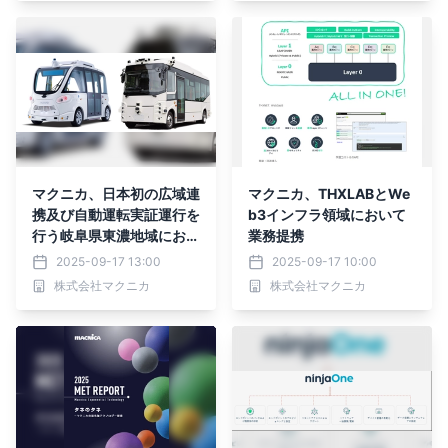
マクニカ、日本初の広域連
マクニカ、THXLABとWe
携及び自動運転実証運行を
b3インフラ領域において
行う岐阜県東濃地域におけ
業務提携
る 国土交通省の自動運転
2025-09-17 13:00
2025-09-17 10:00
社会実装推進事業（重点支
株式会社マクニカ
株式会社マクニカ
援事業）を支援