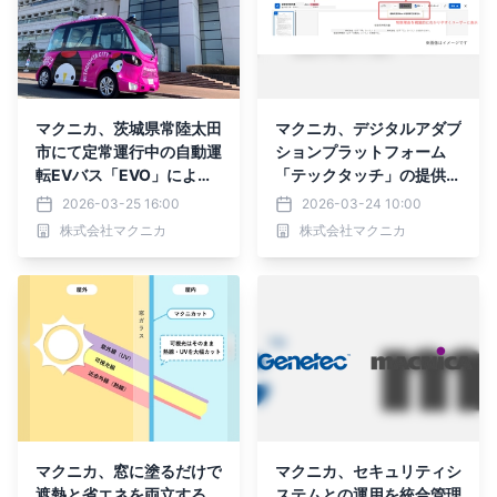
マクニカ、茨城県常陸太田
マクニカ、デジタルアダプ
市にて定常運行中の自動運
ションプラットフォーム
転EVバス「EVO」による
「テックタッチ」の提供を
自動運転車（レベル4）の
開始
2026-03-25 16:00
2026-03-24 10:00
認可を国土交通省より取得
株式会社マクニカ
株式会社マクニカ
マクニカ、窓に塗るだけで
マクニカ、セキュリティシ
遮熱と省エネを両立する
ステムとの運用を統合管理