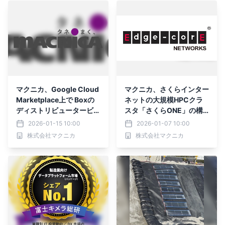
マクニカ、Google Cloud
マクニカ、さくらインター
Marketplace上で Boxの
ネットの大規模HPCクラ
ディストリビュータービジ
スタ「さくらONE」の構
ネスを日本初展開
築を技術支援
2026-01-15 10:00
2026-01-07 10:00
株式会社マクニカ
株式会社マクニカ