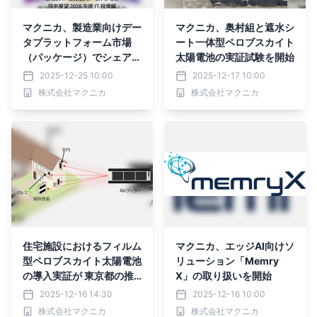
マクニカ、製造業向けデー
マクニカ、奥村組と遮水シ
タプラットフォーム市場
ート一体型ペロブスカイト
（パッケージ）でシェア第
太陽電池の実証試験を開始
１位を獲得
2025-12-25 10:00
2025-12-17 10:00
株式会社マクニカ
株式会社マクニカ
住宅施設におけるフィルム
マクニカ、エッジAI向けソ
型ペロブスカイト太陽電池
リューション「Memry
の導入実証が 東京都の推
X」の取り扱いを開始
進事業に採択
2025-12-16 14:30
2025-12-16 10:00
株式会社マクニカ
株式会社マクニカ