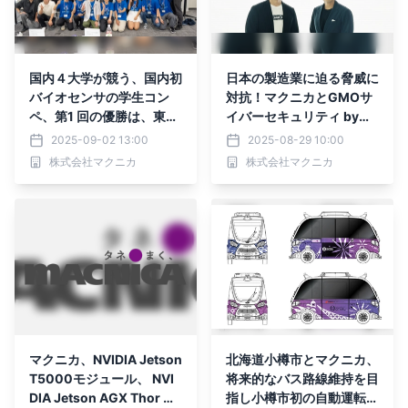
国内４大学が競う、国内初
日本の製造業に迫る脅威に
バイオセンサの学生コン
対抗！マクニカとGMOサ
ペ、第1 回の優勝は、東京
イバーセキュリティ byイ
科学大学（技術）、早稲田
エラエ、 製品セキュリテ
2025-09-02 13:00
2025-08-29 10:00
大学（ビジネス）に決定。
ィ分野への取り組み支援に
株式会社マクニカ
株式会社マクニカ
世界で戦えるイノベーショ
向けパートナーシップ締結
ン人材の創発へ、マクニカ
が支援。
マクニカ、NVIDIA Jetson
北海道小樽市とマクニカ、
T5000モジュール、 NVI
将来的なバス路線維持を目
DIA Jetson AGX Thor 開
指し小樽市初の自動運転E