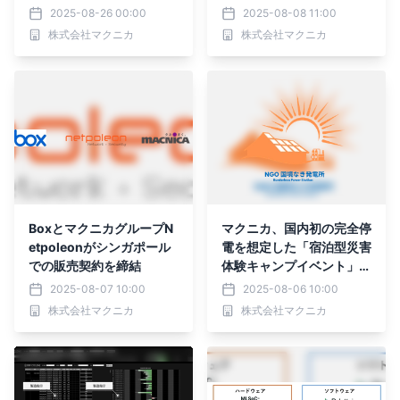
発者キットの取り扱いを開
Vバス実証運行を開始！
2025-08-26 00:00
2025-08-08 11:00
始
株式会社マクニカ
株式会社マクニカ
BoxとマクニカグループN
マクニカ、国内初の完全停
etpoleonがシンガポール
電を想定した「宿泊型災害
での販売契約を締結
体験キャンプイベント」に
協賛・参画
2025-08-07 10:00
2025-08-06 10:00
株式会社マクニカ
株式会社マクニカ