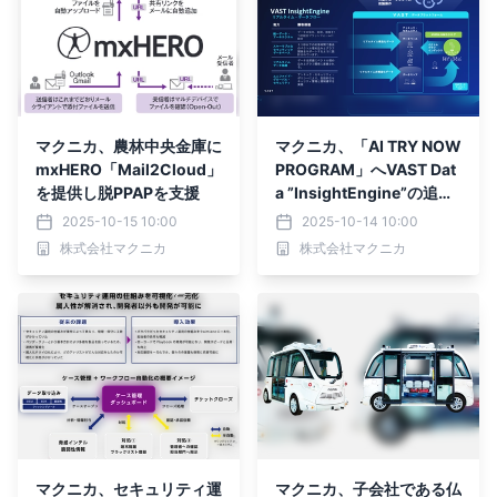
マクニカ、農林中央金庫に
マクニカ、「AI TRY NOW
mxHERO「Mail2Cloud」
PROGRAM」へVAST Dat
を提供し脱PPAPを支援
a ”InsightEngine”の追加
と検証環境の提供を開始
2025-10-15 10:00
2025-10-14 10:00
株式会社マクニカ
株式会社マクニカ
マクニカ、セキュリティ運
マクニカ、子会社である仏