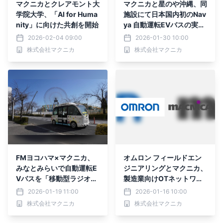
マクニカとクレアモント大
マクニカと星のや沖縄、同
学院大学、「AI for Huma
施設にて日本国内初のNav
nity」に向けた共創を開始
ya 自動運転EVバスの実証
実験を開始
2026-02-04 09:00
2026-01-30 10:00
株式会社マクニカ
株式会社マクニカ
FMヨコハマ×マクニカ、
オムロン フィールドエン
みなとみらいで自動運転E
ジニアリングとマクニカ、
Vバスを「移動型ラジオス
製造業向けOTネットワー
タジオ」として活用する共
クのセキュリティ強化に関
2026-01-19 11:00
2026-01-16 10:00
同プロジェクトを開始
する協業開始
株式会社マクニカ
株式会社マクニカ