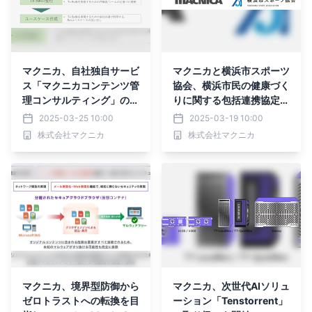
マクニカ、自社独自サービ
マクニカと横浜市スポーツ
ス「マクニカコンテンツ管
協会、横浜市民の健康づく
理コンサルティング」の提
りに関する包括連携協定を
供を開始
締結
2025-03-25 10:00
2025-03-19 10:00
株式会社マクニカ
株式会社マクニカ
マクニカ、境界型防御から
マクニカ、次世代AIソリュ
ゼロトラストへの転換を目
ーション「Tenstorrent」