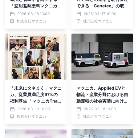
「窓用遮熱塗料マクニカッ
できる「Genetec」の取
ト」の提供を開始
り扱い開始
2026-03-18 10:00
2026-03-17 10:00
株式会社マクニカ
株式会社マクニカ
「未来にタネまく」マクニ
マクニカ、Applied EVと
カ、従業員満足度97%の
物流・産業分野における自
福利厚生 「マクニカThan
動運転の社会実装に向けた
ks Flower」として花キュ
戦略的パートナーシップを
2026-03-10 10:00
2026-02-18 10:00
ーピットのフラワーギフト
締結
株式会社マクニカ
株式会社マクニカ
を導入