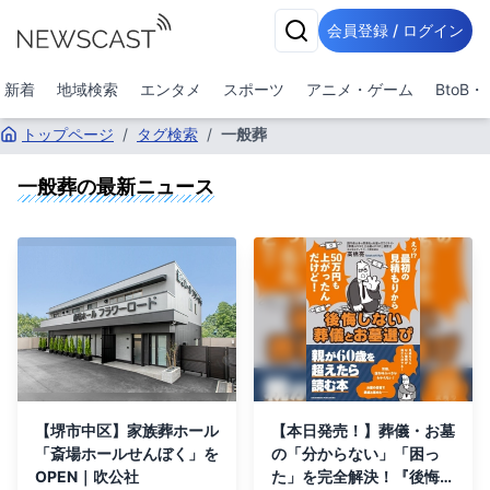
会員登録 / ログイン
新着
地域検索
エンタメ
スポーツ
アニメ・ゲーム
BtoB
トップページ
/
タグ検索
/
一般葬
一般葬
の最新ニュース
【堺市中区】家族葬ホール
【本日発売！】葬儀・お墓
「斎場ホールせんぼく」を
の「分からない」「困っ
OPEN｜吹公社
た」を完全解決！『後悔し