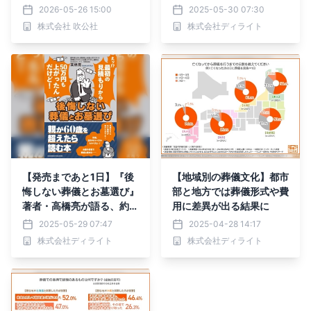
ない葬儀とお墓選び』で、
2026-05-26 15:00
2025-05-30 07:30
あなたと家族の“もしも”に
株式会社 吹公社
株式会社ディライト
備える
【発売まであと1日】『後
【地域別の葬儀文化】都市
悔しない葬儀とお墓選び』
部と地方では葬儀形式や費
著者・高橋亮が語る、約3
用に差異が出る結果に
0年の業界経験で培った知
2025-05-29 07:47
2025-04-28 14:17
見と想い「情報格差のな
株式会社ディライト
株式会社ディライト
い、誰もが納得できるお別
れを」いよいよ明日5月30
日発売！