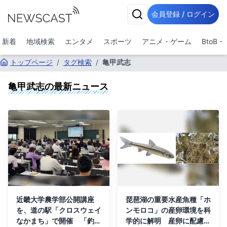
会員登録 / ログイン
新着
地域検索
エンタメ
スポーツ
アニメ・ゲーム
BtoB
トップページ
/
タグ検索
/
亀甲武志
亀甲武志
の最新ニュース
近畿大学農学部公開講座
琵琶湖の重要水産魚種「ホ
を、道の駅「クロスウェイ
ンモロコ」の産卵環境を科
なかまち」で開催 「釣っ
学的に解明 産卵に配慮し