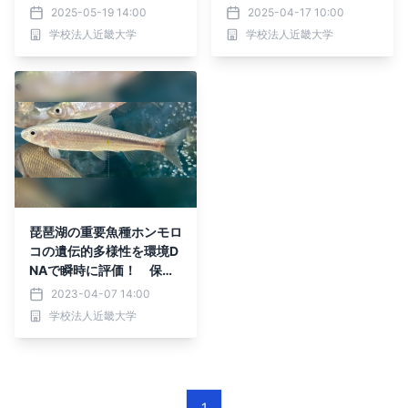
て良し、食べて良し、ワカ
た湖の水位操作によるホン
2025-05-19 14:00
2025-04-17 10:00
サギの新しい増やし方」
モロコの資源回復に期待
学校法人近畿大学
学校法人近畿大学
「不老・長寿は不可能では
ない!?」
琵琶湖の重要魚種ホンモロ
コの遺伝的多様性を環境D
NAで瞬時に評価！ 保全
への活用に期待
2023-04-07 14:00
学校法人近畿大学
1