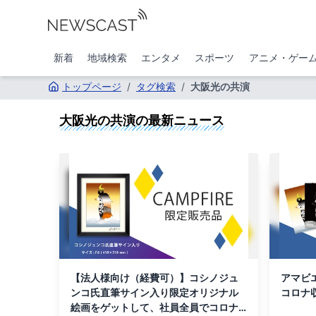
新着
地域検索
エンタメ
スポーツ
アニメ・ゲー
トップページ
/
タグ検索
/
大阪光の共演
大阪光の共演
の最新ニュース
【法人様向け（経費可）】コシノジュ
アマビ
ンコ氏直筆サイン入り限定オリジナル
コロナ
絵画をゲットして、社員全員でコロナ