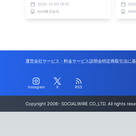
収束祈願をしよう！
2020-12-05 19:10
2020
Artill株式会社
Art
運営会社
サービス・料金
サービス説明会
特定商取引法に基
Instagram
X
RSS
Copyright 2006- SOCIALWIRE CO.,LTD. All rights rese