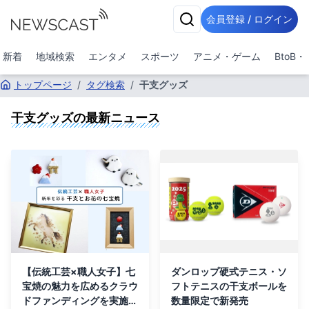
会員登録 / ログイン
新着
地域検索
エンタメ
スポーツ
アニメ・ゲーム
BtoB
トップページ
/
タグ検索
/
干支グッズ
干支グッズ
の最新ニュース
【伝統工芸×職人女子】七
ダンロップ硬式テニス・ソ
宝焼の魅力を広めるクラウ
フトテニスの干支ボールを
ドファンディングを実施し
数量限定で新発売