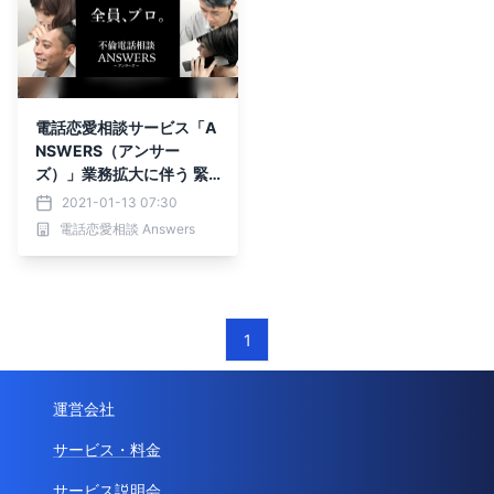
電話恋愛相談サービス「A
NSWERS（アンサー
ズ）」業務拡大に伴う 緊
急事態宣言再発令！！
2021-01-13 07:30
電話恋愛相談 Answers
1
運営会社
サービス・料金
サービス説明会