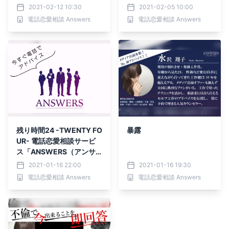
【重要】
レンタインギフトをあなた
2021-02-12 10:30
2021-02-05 10:00
へ。総額「214万円分」の
電話恋愛相談 Answers
電話恋愛相談 Answers
相談料プレゼント！
残り時間24 -TWENTY FO
暴露
UR- 電話恋愛相談サービ
ス「ANSWERS（アンサ
ーズ）」 が期間限定のキ
2021-01-16 22:00
2021-01-16 19:30
ャンペーン！【不倫・恋愛
電話恋愛相談 Answers
電話恋愛相談 Answers
の緊急事態宣言中】