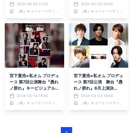
アル解禁！！
2025-06-05 17:30
2025-05-03 10:00
（株）キョードーメディアス
（株）キョードーメディアス
宮下貴浩×私オム プロデュ
宮下貴浩×私オム プロデュ
ース 第7回公演舞台『愚れ
ース 第7回公演 舞台『愚
ノ群れ』キービジュアル完
れノ群れ』6⽉上演決
成！！
定！！
2024-05-14 19:00
2024-04-03 18:00
（株）キョードーメディアス
（株）キョードーメディアス
1