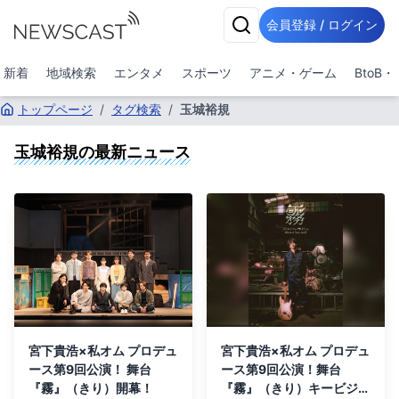
会員登録 / ログイン
新着
地域検索
エンタメ
スポーツ
アニメ・ゲーム
BtoB
トップページ
/
タグ検索
/
玉城裕規
玉城裕規
の最新ニュース
宮下貴浩×私オム プロデュ
宮下貴浩×私オム プロデュ
ース第9回公演！ 舞台
ース第9回公演！舞台
『霧』（きり）開幕！
『霧』（きり）キービジュ