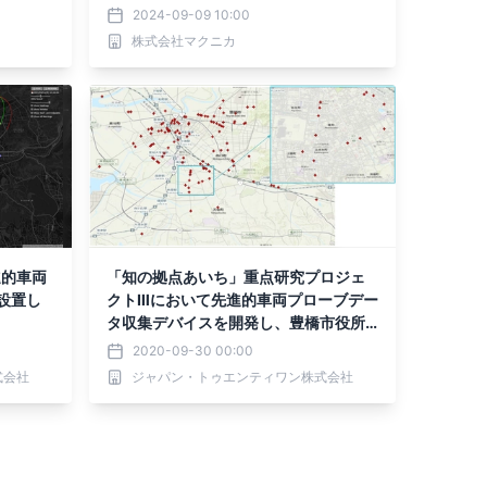
始予定
2024-09-09 10:00
株式会社マクニカ
進的車両
「知の拠点あいち」重点研究プロジェ
設置し
クトⅢにおいて先進的車両プローブデー
タ収集デバイスを開発し、豊橋市役所
公用車50台への設置を完了しました！
2020-09-30 00:00
式会社
ジャパン・トゥエンティワン株式会社