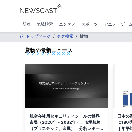
新着
地域検索
エンタメ
スポーツ
アニメ・ゲー
トップページ
/
タグ検索
/
貨物
貨物
の最新ニュース
航空会社用セキュリティシールの世界
日本の
市場（2026年～2032年）、市場規模
に180
（プラスチック、金属）・分析レポー
｜年平均