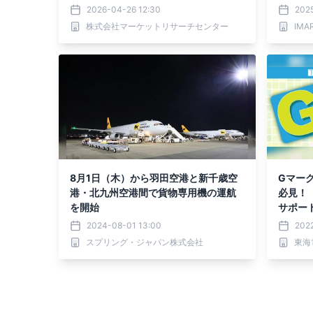
トを発表
2026-04-26 12:30
202
株式会社マーケットリサーチセンター
IMA
8月1日（木）から羽田空港と新千歳空
Gマー
港・北九州空港間で貨物専用機の運航
必見！
を開始
サポート
19日
2024-08-01 13:00
202
スプリング・ジャパン株式会社
東海