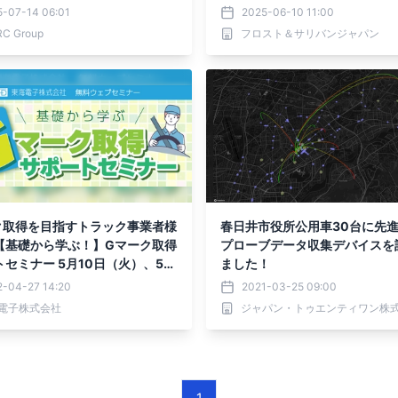
5-07-14 06:01
2025-06-10 11:00
RC Group
フロスト＆サリバンジャパン
ク取得を目指すトラック事業者様
春日井市役所公用車30台に先
【基礎から学ぶ！】Gマーク取得
プローブデータ収集デバイスを
セミナー 5月10日（火）、5月
ました！
（木）開催のお知らせ
2-04-27 14:20
2021-03-25 09:00
電子株式会社
ジャパン・トゥエンティワン株
1