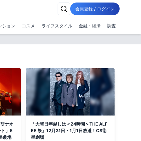
会員登録 / ログイン
ッション
コスメ
ライフスタイル
金融・経済
調査
「研ナオ
「大晦日年越しは＜24時間＞THE ALF
ート」5
EE 祭」12月31日・1月1日放送！CS衛
星劇場
星劇場