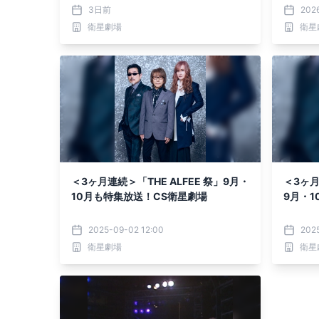
＞THE ALFEE ライブ・セレクション」
より放
3日前
2026
衛星劇場
衛星
＜3ヶ月連続＞「THE ALFEE 祭」9月・
＜3ヶ月
10月も特集放送！CS衛星劇場
9月・
2025-09-02 12:00
2025
衛星劇場
衛星