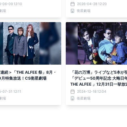
送スタート！CS衛星劇場
-06-09 12:10
2026-04-28 12:20
劇場
衛星劇場
連続＞「THE ALFEE 祭」8月・
「花の万博」ライブなど5本が
10月特集放送！CS衛星劇場
「デビュー50周年記念 大晦日
THE ALFEE 」12月31日一挙
衛星劇場
-07-31 12:11
2024-12-18 12:04
劇場
衛星劇場