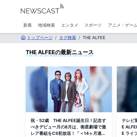
新着
地域検索
エンタメ
スポーツ
アニメ・ゲー
トップページ
/
タグ検索
/
THE ALFEE
THE ALFEE
の最新ニュース
祝・52歳 THE ALFEE誕生日！記念す
テレビ
べきデビュー月の8月は、衛星劇場で激
E ALF
レア番組をCS初放送！「＜14ヶ月連続
E ライ