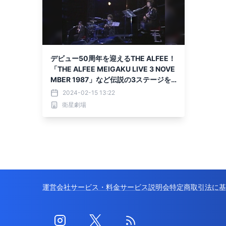
デビュー50周年を迎えるTHE ALFEE！
「THE ALFEE MEIGAKU LIVE 3 NOVE
MBER 1987」など伝説の3ステージを3
月3日(日)他テレビ初放送！CS衛星劇
2024-02-15 13:22
場
衛星劇場
運営会社
サービス・料金
サービス説明会
特定商取引法に基