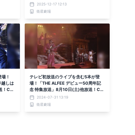
2025-12-17 12:13
衛星劇場
登場！
テレビ初放送のライブを含む5本が登
年越しは
場！「THE ALFEE デビュー50周年記
放送！CS
念 特集放送」8月10日(土)他放送！CS
衛星劇場
2024-07-31 13:19
衛星劇場