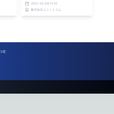
ーンを実
000円OFFになるWEBクーポンコード
2021-02-09 17:10
が貰える『デジタルイラスト・漫画デ
株式会社ユニットコム
ビュー応援キャンペーン』を開催！
わせ