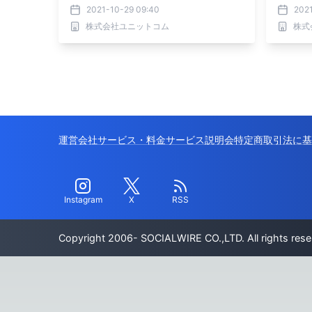
キャンペーン実施
コード
2021-10-29 09:40
2021
株式会社ユニットコム
株式
運営会社
サービス・料金
サービス説明会
特定商取引法に基
Instagram
X
RSS
Copyright 2006- SOCIALWIRE CO.,LTD. All rights rese