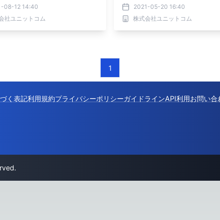
』キャンペーン実施
コードプレゼント』 キャンペ
-08-12 14:40
2021-05-20 16:40
施！
会社ユニットコム
株式会社ユニットコム
1
づく表記
利用規約
プライバシーポリシー
ガイドライン
API利用
お問い合
rved.