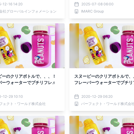
ネル別-2025-2032年世界予
-12-16 14:20
2025-07-08 06:00
会社グローバルインフォメーション
IMARC Group
ピーのクリアボトルで、、、！
スヌーピーのクリアボトルで、
バーウォーターでプチリフレ♬
フレーバーウォーターでプチリ
-12-29 10:10
2020-12-29 06:20
フェクト・ワールド株式会社
パーフェクト・ワールド株式会