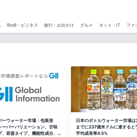
ム
BtoB・ビジネス
旅行・お出かけ
グルメ
ネット・IT
ファ
バーウォーター市場：包装形
日本のボトルウォーター市場は2
レーバーバリエーション、甘味
までに237億米ドルに達すると
プ、容器タイプ、機能性成分、
平均成長率4.5%