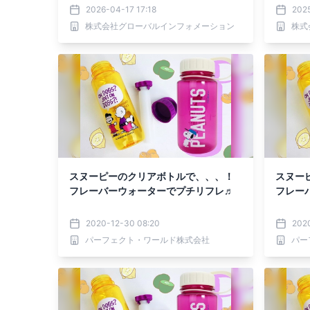
年～2032年の世界市場予測
流通チャ
2026-04-17 17:18
2025
測
株式会社グローバルインフォメーション
株式
スヌーピーのクリアボトルで、、、！
スヌー
フレーバーウォーターでプチリフレ♬
フレー
2020-12-30 08:20
2020
パーフェクト・ワールド株式会社
パー