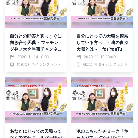
自分との問答と真っすぐに
自分にとっての天職を模索
向き合う天職 ～マッチン
している方へ ～魂の喜ぶ
グ弁財天☆早苗チャンネ
天職とは～ for YouTube
ル～ 素敵なＣＭ動画が完
こちらの動画をヒントに
2020-11-14 10:00
2020-11-13 10:00
成しました。どうぞご覧く
してくださいね
株式会社ダイシングランド
株式会社ダイシングランド
ださい。
あなたにとっての天職って
魂のこもったチョーク「キ
なんですか？ まだ天職が
ットパス」 の仕組みづく