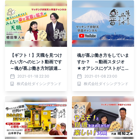
【ギフト！】天職を見つけ
魂が喜ぶ働き方をしていま
たい方へのヒント動画です
すか？ ～動画スタジオ
～魂が喜ぶ働き方対談連載
★オアシスにゲストがこ
～
られたので、撮影させて頂
2021-01-18 22:30
2021-01-08 23:00
きました♪～ 天職につい
株式会社ダイシングランド
株式会社ダイシングランド
ての対談動画