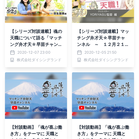
【シリーズ対談連載】魂の
【シリーズ対談連載】マッ
天職について語る「マッチ
チング弁才天☆早苗チャ
ング弁才天☆早苗チャン
ンネル ～ １２月２１日
ネル」
(月)企業でのYouTube活
2020-12-07 23:00
2020-12-05 21:50
用法！！セミナーやります
株式会社ダイシングランド
株式会社ダイシングランド
【対談動画】「魂が喜ぶ働
【対談動画】「魂が喜ぶ働
き方」をテーマに 天職と
き方」をテーマに 天職と