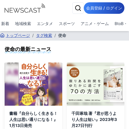
会員登録 / ログイン
新着
地域検索
エンタメ
スポーツ
アニメ・ゲーム
BtoB
トップページ
/
タグ検索
/
使命
使命
の最新ニュース
書籍『自分らしく生きる！
千田琢哉 著『君が思うよ
人生は思い通りになる！』
り人生は短い』2023年3
1月13日発売
月27日刊行