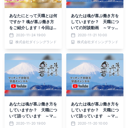
あなたにとって天職とは何
あなたは魂が喜ぶ働き方を
ですか？ 魂が喜ぶ働き方
していますか？ 天職につ
をご紹介します！今回は
いての対談動画 ～マッチ
「宇宙生命学」です＾＾
ング弁財天☆早苗チャン
2020-11-24 19:00
2020-11-21 10:00
ネル～
株式会社ダイシングランド
株式会社ダイシングランド
あなたは魂が喜ぶ働き方を
あなたは魂が喜ぶ働き方を
していますか？ 天職につ
していますか？ 天職につ
いて語っています ～マッ
いて語っています ～マッ
チング弁財天☆早苗チャ
チング弁財天☆早苗チャ
2020-11-20 19:00
2020-11-20 10:00
ンネル～
ンネル～