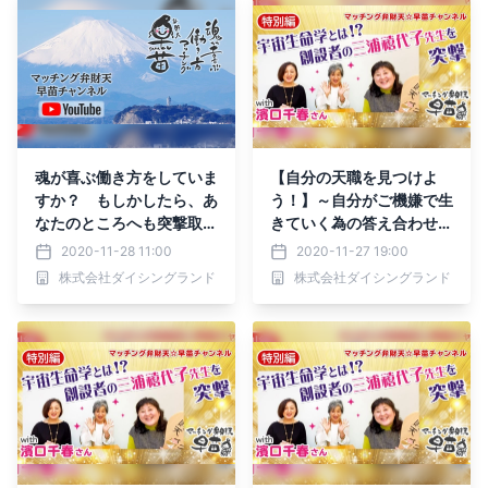
魂が喜ぶ働き方をしていま
【自分の天職を見つけよ
すか？ もしかしたら、あ
う！】～自分がご機嫌で生
なたのところへも突撃取材
きていく為の答え合わせツ
へ行くかもしれません～天
ール～「宇宙生命学」for
2020-11-28 11:00
2020-11-27 19:00
職についての対談動画 ～
YouTube
株式会社ダイシングランド
株式会社ダイシングランド
マッチング弁財天☆早苗
チャンネル～