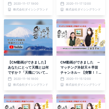
～マッチング弁財天☆早
～マッチング弁財天☆早
2020-11-17 19:00
2020-11-17 12:00
苗チャンネル～
苗チャンネル～
株式会社ダイシングランド
株式会社ダイシングランド
【CM動画ができました】
CM動画ができました ～
あなたにとって天職とは何
マッチング弁財天☆早苗
ですか？「天職についてお
チャンネル～ 【突撃！！
られる方との対談動画」～
マッチング弁財天がお薦め
2020-11-16 18:00
2020-11-15 12:00
for you tube～ どうぞヒ
する天職訪問】
株式会社ダイシングランド
株式会社ダイシングランド
ントにされてくださいね