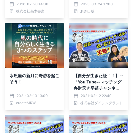
2026-02-20 14:00
2023-03-24 17:00
株式会社高木書房
あさ出版
水瓶座の新月に奇跡を起こ
【自分が生きた証！！】～
そう！
「You Tube～マッチング
弁財天☆早苗チャンネ
ル」第６８話～対談連載が
2021-02-13 13:00
2021-02-12 22:40
公開中！
createMRW
株式会社ダイシングランド