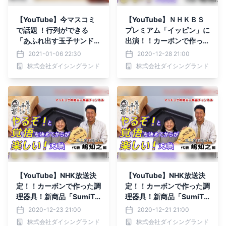
【YouTube】今マスコミ
【YouTube】ＮＨＫＢＳ
で話題 ！行列ができる
プレミアム「イッピン」に
「あふれ出す玉子サンド」
出演！！カーボンで作った
ど根性対談～マッチング弁
調理器具！新商品「Sumi
2021-01-06 22:30
2020-12-28 21:00
財天☆早苗チャンネル
Toater」開発者と対談
株式会社ダイシングランド
株式会社ダイシングランド
【YouTube】NHK放送決
【YouTube】NHK放送決
定！！カーボンで作った調
定！！カーボンで作った調
理器具！新商品「SumiTo
理器具！新商品「SumiTo
ater」開発者と対談
ater」開発者と対談
2020-12-23 21:00
2020-12-21 21:00
株式会社ダイシングランド
株式会社ダイシングランド