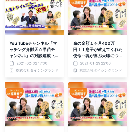
You Tubeチャンネル「マ
命の金額１ヶ月400万
ッチング弁財天☆早苗チ
円！！息子が教えてくれた
ャンネル」の対談連載〈人
使命～魂が喜ぶ天職につい
生トライ&エラー〉が公開
ての対談連載～
2021-02-02 17:00
2021-01-29 22:00
中！
株式会社ダイシングランド
株式会社ダイシングランド