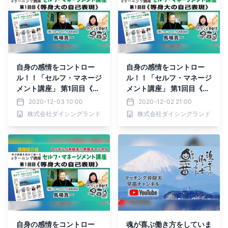
自身の感情をコントロー
自身の感情をコントロー
ル！！「セルフ・マネージ
ル！！「セルフ・マネージ
メント講座」 第1回目《等
メント講座」 第1回目《等
身大の自己表現》講師紹介
身大の自己表現》講師紹介
2020-12-03 10:00
2020-12-02 21:00
編☆彡
編☆彡
株式会社ダイシングランド
株式会社ダイシングランド
自身の感情をコントロー
魂が喜ぶ働き方をしていま