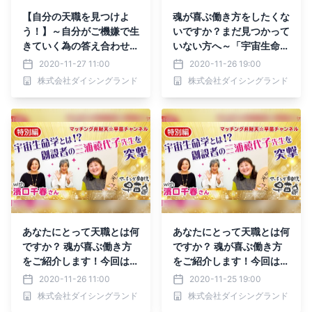
【自分の天職を見つけよ
魂が喜ぶ働き方をしたくな
う！】～自分がご機嫌で生
いですか？まだ見つかって
きていく為の答え合わせツ
いない方へ～「宇宙生命
ール～「宇宙生命学」for
学」について語っています
2020-11-27 11:00
2020-11-26 19:00
YouTube
～
株式会社ダイシングランド
株式会社ダイシングランド
あなたにとって天職とは何
あなたにとって天職とは何
ですか？ 魂が喜ぶ働き方
ですか？ 魂が喜ぶ働き方
をご紹介します！今回は
をご紹介します！今回は
「宇宙生命学」です＾＾
「宇宙生命学」です＾＾
2020-11-26 11:00
2020-11-25 19:00
株式会社ダイシングランド
株式会社ダイシングランド