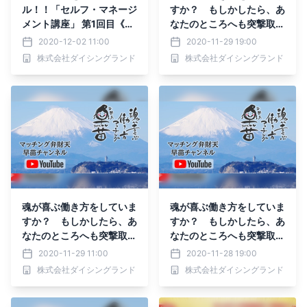
ル！！「セルフ・マネージ
すか？ もしかしたら、あ
メント講座」 第1回目《等
なたのところへも突撃取材
身大の自己表現》講師紹介
へ行くかもしれません～天
2020-12-02 11:00
2020-11-29 19:00
編☆彡
職についての対談動画 ～
株式会社ダイシングランド
株式会社ダイシングランド
マッチング弁財天☆早苗
チャンネル～
魂が喜ぶ働き方をしていま
魂が喜ぶ働き方をしていま
すか？ もしかしたら、あ
すか？ もしかしたら、あ
なたのところへも突撃取材
なたのところへも突撃取材
へ行くかもしれません～天
へ行くかもしれません～天
2020-11-29 11:00
2020-11-28 19:00
職についての対談動画 ～
職についての対談動画 ～
株式会社ダイシングランド
株式会社ダイシングランド
マッチング弁財天☆早苗
マッチング弁財天☆早苗
チャンネル～
チャンネル～