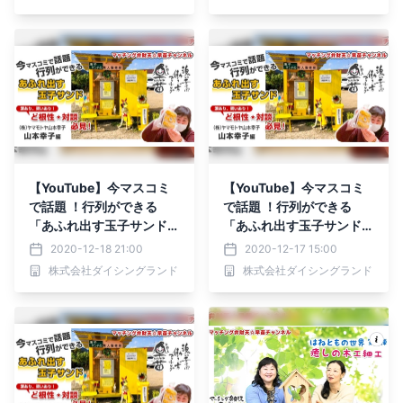
【YouTube】今マスコミ
【YouTube】今マスコミ
で話題 ！行列ができる
で話題 ！行列ができる
「あふれ出す玉子サンド」
「あふれ出す玉子サンド」
ど根性対談～マッチング弁
ど根性対談～マッチング弁
2020-12-18 21:00
2020-12-17 15:00
財天☆早苗チャンネル
財天☆早苗チャンネル
株式会社ダイシングランド
株式会社ダイシングランド