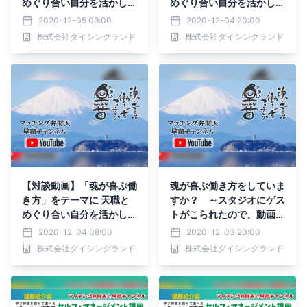
めぐり合い自分を活かして
めぐり合い自分を活かして
働いているゲストを突撃取
働いているゲストを突撃取
2020-12-05 09:00
2020-12-04 20:00
材～ご縁つながりのシリー
材～ご縁つながりのシリー
株式会社ダイシングランド
株式会社ダイシングランド
ズ対談連載～
ズ対談連載～
【対談動画】「魂が喜ぶ働
魂が喜ぶ働き方をしていま
き方」をテーマに 天職と
すか？ ～スタジオにゲス
めぐり合い自分を活かして
トがこられたので、動画を
働いているゲストを突撃取
撮影しちゃいました♪～
2020-12-04 08:00
2020-12-03 20:00
材～ご縁つながりのシリー
天職についての対談動画
株式会社ダイシングランド
株式会社ダイシングランド
ズ対談連載～