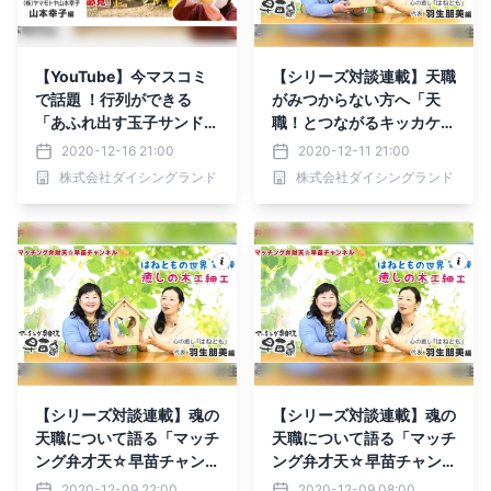
【YouTube】今マスコミ
【シリーズ対談連載】天職
で話題 ！行列ができる
がみつからない方へ「天
「あふれ出す玉子サンド」
職！とつながるキッカケ創
ど根性対談～マッチング弁
り」～マッチング弁財天
2020-12-16 21:00
2020-12-11 21:00
財天☆早苗チャンネル
☆早苗チャンネル
株式会社ダイシングランド
株式会社ダイシングランド
【シリーズ対談連載】魂の
【シリーズ対談連載】魂の
天職について語る「マッチ
天職について語る「マッチ
ング弁才天☆早苗チャン
ング弁才天☆早苗チャン
ネル」
ネル」
2020-12-09 22:00
2020-12-09 08:00