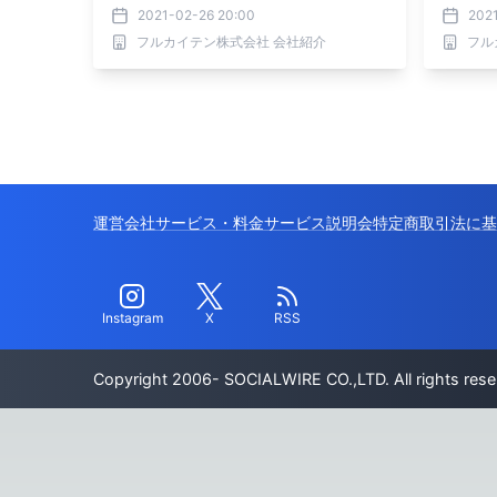
ン」・・何が彼を突き動かしたか
2021-02-26 20:00
202
フルカイテン株式会社 会社紹介
フル
運営会社
サービス・料金
サービス説明会
特定商取引法に基
Instagram
X
RSS
Copyright 2006- SOCIALWIRE CO.,LTD. All rights rese