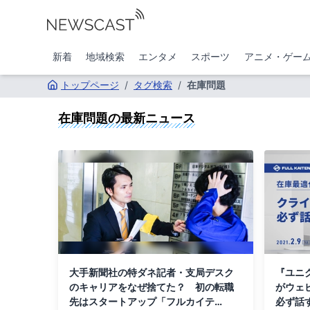
新着
地域検索
エンタメ
スポーツ
アニメ・ゲー
トップページ
/
タグ検索
/
在庫問題
在庫問題
の最新ニュース
大手新聞社の特ダネ記者・支局デスク
『ユニ
のキャリアをなぜ捨てた？ 初の転職
がウェ
先はスタートアップ「フルカイテ
必ず話