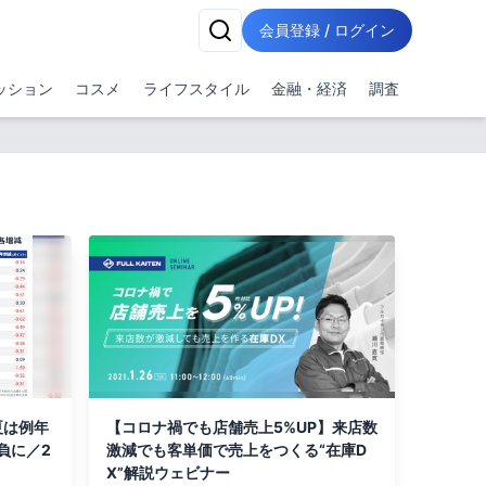
会員登録 / ログイン
ッション
コスメ
ライフスタイル
金融・経済
調査
夏は例年
【コロナ禍でも店舗売上5%UP】来店数
負に／2
激減でも客単価で売上をつくる“在庫D
X”解説ウェビナー