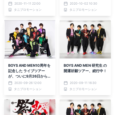
ブ、東京公演完遂！
2020-11-11 22:00
2020-10-02 10:30
タニプロモーション
タニプロモーション
BOYS AND MEN10周年を
BOYS AND MEN 研究生 の
記念した ライブツアー
開運祈願ツアー、続行中！
が、ついに9月26日からス
タート
2020-09-26 12:00
2020-09-11 16:30
タニプロモーション
タニプロモーション