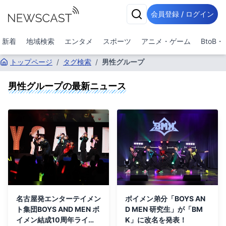
会員登録 / ログイン
新着
地域検索
エンタメ
スポーツ
アニメ・ゲーム
BtoB
トップページ
/
タグ検索
/
男性グループ
男性グループ
の最新ニュース
名古屋発エンターテイメン
ボイメン弟分「BOYS AN
ト集団BOYS AND MEN ボ
D MEN 研究生」が「BM
イメン結成10周年ライ
K」に改名を発表！