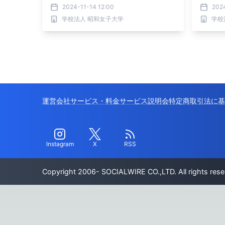
アス」
2024-11-14 12:00
202
学ぶ
学校法人 昭和女子大学
学校
運営会社
サービス・料金
サービス説明会
特定商取引法に基
Instagram
X
RSS
Copyright 2006- SOCIALWIRE CO.,LTD. All rights rese