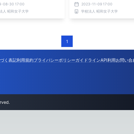
に気づき、他者との関わり方を
4-08-30 17:00
2023-11-09 17:00
法人 昭和女子大学
学校法人 昭和女子大学
1
づく表記
利用規約
プライバシーポリシー
ガイドライン
API利用
お問い合
rved.