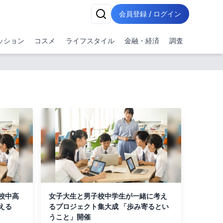
会員登録 / ログイン
ッション
コスメ
ライフスタイル
金融・経済
調査
校中高
女子大生と男子校中学生が一緒に考え
える
るプロジェクト集大成 「歩み寄るとい
うこと」開催