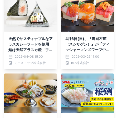
天然でサスティナブルなア
4月6日(日)、『寿司左舷
ラスカシーフードを使用
（スシサゲン）』が「フィ
鮭は天然アラスカ産「手巻
ッシャーマンズワーフ中之
しゃけ（大麦入り）」 ４
島GATE」内にプレオープ
2025-04-08 15:00
2025-03-26 11:00
月８日（火）新発売
ン！関西近海の新鮮魚介を
ミニストップ株式会社
biid株式会社
豪快に楽しむお寿司と海鮮
丼の専門店が誕生。