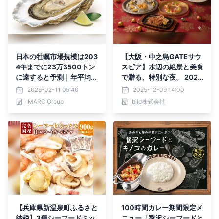
＆シーフード）・分析レポ
ートを発表
日本の牡蠣市場規模は203
【大阪・中之島GATEサウ
4年までに23万3500トン
スピア】水辺の絶景と美食
に達すると予測｜年平均成
で贈る、特別な夜。 2025
長率2.84%
年「Menu de Noël」クリ
2026-02-11 05:40
2025-12-09 14:00
スマス特別コースのご予約
IMARC Group
biid株式会社
を開始！
【兵庫県新温泉町ふるさと
100時間カレー期間限定メ
納税】3種シーフードミッ
ニュー「贅沢シーフードと