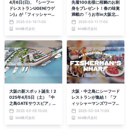
4月6日(日)、『シーフー
先着100名様に桜鯛のお刺
ドレストランUGEN(ウゲ
身をプレゼント！春の味覚
ン)』が「フィッシャーマ
満載の「うお市in大阪北港
ンズワーフ中ノ島GATE」
マリーナ」3月30日（日）
2025-03-19 11:00
2025-03-11 11:00
内にプレオープン！水辺の
開催決定！
biid株式会社
biid株式会社
テラスで極上のシーフード
料理を楽しむ。
大阪の新スポット誕生！2
大阪・中之島にシーフード
025年4月5日（土）「中
レストランが集結！ 「フ
之島GATEサウスピア」オ
ィッシャーマンズワーフ中
ープニングイベント開催！
之島GATE」が4月6日
2025-03-05 10:00
2025-03-04 11:00
（日）プレオープン！
biid株式会社
biid株式会社