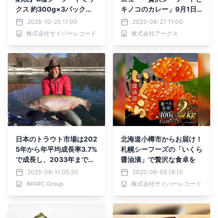
クス 約300g×3パックが
キノコのカレー」9月1日
受付中！新鮮な国産イカ・
から販売開始！
2025-10-25 11:00
2025-08-27 11:00
甘エビ・ホタテの贅沢セッ
株式会社サイバーレコード
株式会社アークス
ト
日本のトラウト市場は202
北海道小樽市からお届け！
5年から年平均成長率3.7%
札幌シーフーズの「いくら
で成長し、2033年までに
醤油漬」で贅沢な食卓を
12億1,160万米ドルに達す
2025-08-11 05:30
2025-06-05 18:10
ると予想されています
IMARC Group
株式会社サイバーレコード