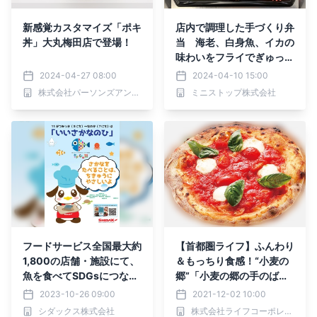
新感覚カスタマイズ「ポキ
店内で調理した手づくり弁
丼」大丸梅田店で登場！
当 海老、白身魚、イカの
味わいをフライでぎゅっと
閉じ込め。 シーフードミ
2024-04-27 08:00
2024-04-10 15:00
ックスフライ弁当４月１２
株式会社パーソンズアンドフードサービス
ミニストップ株式会社
日（金）発売
フードサービス全国最大約
【首都圏ライフ】ふんわり
1,800の店舗・施設にて、
＆もっちり食感！“小麦の
魚を食べてSDGsにつなげ
郷”「小麦の郷の手のばし
る活動を実施
ピザ」を販売中！
2023-10-26 09:00
2021-12-02 10:00
シダックス株式会社
株式会社ライフコーポレーション