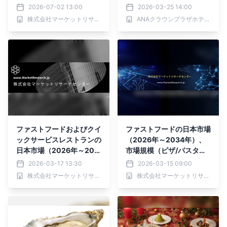
グルスパイラルフリーザ
ン2026」開催
2026-07-02 13:00
2026-03-25 14:00
ー、ダブルスパイラルフリ
株式会社マーケットリサーチセンター
ANAクラウンプラザホテル広島
ーザー）・分析レポートを
発表
ファストフードおよびクイ
ファストフードの日本市場
ックサービスレストランの
（2026年～2034年）、
日本市場（2026年～203
市場規模（ピザ/パスタ、
4年）、市場規模（ハンバ
ハンバーガー/サンドイッ
2026-03-17 13:30
2026-03-15 09:00
ーガー＆サンドイッチ、ピ
チ、 チキン、 アジア/ラテ
株式会社マーケットリサーチセンター
株式会社マーケットリサーチセンター
ザ＆パスタ、ドリンク＆デ
ンアメリカ料理、 シーフ
ザート、チキン＆シーフー
ード）・分析レポートを発
ド、ハンバーガー＆サンド
表
イッチ、ピザ＆パスタ、ド
リンク＆デザート、チキン