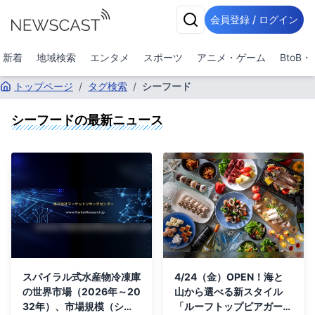
会員登録 / ログイン
新着
地域検索
エンタメ
スポーツ
アニメ・ゲーム
BtoB
トップページ
/
タグ検索
/
シーフード
シーフード
の最新ニュース
スパイラル式水産物冷凍庫
4/24（金）OPEN！海と
の世界市場（2026年～20
山から選べる新スタイル
32年）、市場規模（シン
「ルーフトップビアガーデ