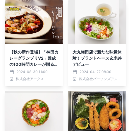
【秋の新作登場】「神田カ
大丸梅田店で新たな味覚体
レーグランプリV2」達成
験！プラントベース玄米丼
の100時間カレーが贈る
デビュー
「キノコとシーフードのカ
2024-08-30 11:00
2024-04-27 08:00
レー」、9月1日から期間
株式会社アークス
株式会社パーソンズアンドフードサービス
限定販売開始！