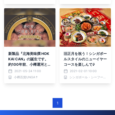
新製品『北海美味撰 HOK
旧正月を祝う！シンガポー
KAI CAN』の誕生です。
ルスタイルのニューイヤー
約100年前、小樽運河とと
コースを楽しんで♪
もにできた北海製罐第三倉
2021-05-24 11:00
2021-02-01 10:00
庫の存続を願って作りまし
小樽百貨UNGA↑
シンガポール・シーフード・リパブリック
た。
1