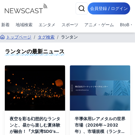
会員登録 / ログイン
新着
地域検索
エンタメ
スポーツ
アニメ・ゲーム
BtoB
トップページ
/
タグ検索
/
ランタン
ランタン
の最新ニュース
夜空を彩る幻想的なランタ
半導体用レアメタルの世界
ンと、昼から楽しむ夏体験
市場（2026年～2032
が融合！『大阪湾SDG'sプ
年）、市場規模（ランタン