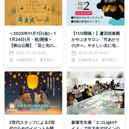
＜2025年11月7日(金)～1
【11/2開催！】蘆花恒春園
1月24日(月・祝)開催＞
かやぶきサロン「竹あかり
【狭山公園】「花と光のム
の夕べ」やさしい光に包ま
ーブメント ～⾳と遊びと
れる、一夜限りの特別公開
2025-10-22 14:00
2025-10-21 14:00
きらめきの花 ススキと光
公益財団法人 東京都公園協会
公益財団法人 東京都公園協会
のハーモニー～」
Z世代スタッフによるZ世
飯塚市主催「エコLightナ
代のためのイベントを開
イト」で近大生デザインの