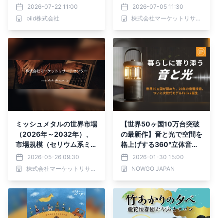
ロジェクト2026 スカイラ
（La）、セリウム（C
2026-07-22 11:00
2026-07-05 11:30
ンタンに感謝と願いを込め
e）、ネオジム（Nd）、サ
biid株式会社
株式会社マーケットリサーチセンター
て』8月22日（土）大阪北
マリウム（Sm）、ユーロ
港マリーナにて開催決定！
ピウム（Er）、テルビウ
本日よりチケット先行販売
ム（Tb）、ジスプロシウ
開始
ム（Dy）、その他）・分
析レポートを発表
ミッシュメタルの世界市場
【世界50ヶ国10万台突破
（2026年～2032年）、
の最新作】音と光で空間を
市場規模（セリウム系ミッ
格上げする360°立体音響
シュメタル、ランタン系ミ
ランタンスピーカー「NO
2026-05-26 09:30
2026-01-30 15:00
ッシュメタル、ネオジム系
WGO Felix 2」一般販売に
株式会社マーケットリサーチセンター
NOWGO JAPAN
ミッシュメタル、その
先駆けて1月3日よりMaku
他）・分析レポートを発表
akeにて先行販売中！従来
モデルF1から大幅改善！