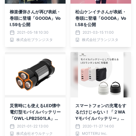
柳楽優弥さんが再び表紙・
松山ケンイチさんが表紙・
巻頭に登場「GOODA」Vo
巻頭に登場「GOODA」Vo
l.59を公開
l.58を公開
2021-05-18 10:30
2021-03-15 11:00
株式会社ブランジスタ
株式会社ブランジスタ
災害時にも使えるLED懐中
スマートフォンの充電をす
電灯型モバイルバッテリー
るだけじゃない！「２WA
「OWL-LPB2501LA」を
Yモバイルバッテリー」２
オウルテックが発売
シリーズを株式会社MOTT
2021-01-22 13:00
2020-11-27 14:00
ERUが発売
株式会社オウルテック
MOTTERU Inc.