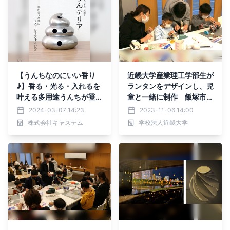
【うんちなのにいい香り
近畿大学産業理工学部生が
♪】香る・光る・入れるを
ランタンをデザインし、児
叶える多用途うんちが登
童と一緒に制作 飯塚市主
場！
催「エコLightナイト」で
2024-03-07 14:23
2023-11-06 14:00
省エネや温暖化防止につい
株式会社キャステム
学校法人近畿大学
て考える