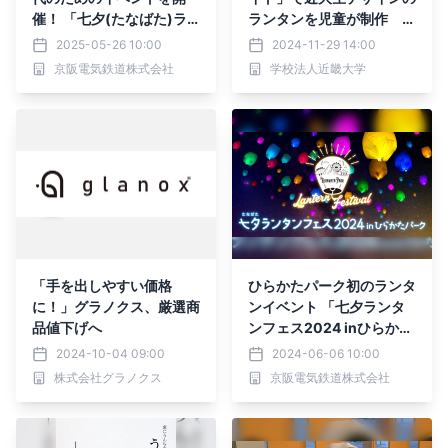
催！ 「七夕(たなばた)ラ
ランタンを児童が制作 児
ンタンフェス2025 inひら
童が省エネや地球温暖化防
2025-05-26 10:00
2024-11-29 14:00
かたパーク～願いを叶える
止について考える機会に
京阪電気鉄道株式会社
学校法人近畿大学
夏祭り～」
「手を出しやすい価格
ひらかたパーク初のランタ
に！」グラノクス、厳選商
ンイベント 「七夕ランタ
品値下げへ
ンフェス2024 inひらかた
パーク」 開催
2024-10-04 09:00
2024-06-06 10:00
株式会社グラノクス
京阪電気鉄道株式会社