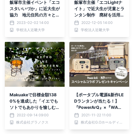
飯塚市主催イベント「エコ
飯塚市主催「エコLightナ
スタいいづか」に近大生が
イト」で近大生が児童とラ
協力 地元住民の方々と一
ンタン制作 廃材を活用し
緒に、環境にやさしいラン
た制作イベントを通し、エ
2023-02-02 14:00
2022-12-05 14:00
タンを制作
コや省エネについて考える
学校法人近畿大学
学校法人近畿大学
Makuakeで目標金額138
【ポータブル電源&新作LE
0%を達成した「イエでも
Dランタンが当たる！】
ソトでもあかりを愉しむこ
『PowerArQ』×『WA
とに拘ったランタン "レト
Q』スペシャルコラボキャ
2022-09-14 09:00
2021-11-22 11:00
ロパインランタン"」の一
ンペーン
株式会社グラノクス
株式会社G.Oホールディングス
般発売を開始。