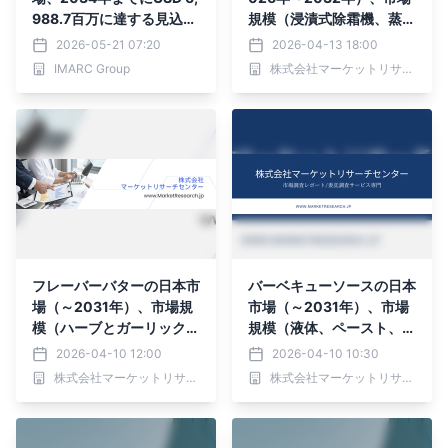
988.7百万に達する見込み
規模（浸漬式除霜機、蒸気
| 年平均成長率（CAGR）
式除霜機、その他）・分析
2026-05-21 07:20
2026-04-13 18:00
6.13%
レポートを発表
IMARC Group
株式会社マーケットリサーチセンター
フレーバーバターの日本市
バーベキューソースの日本
場（～2031年）、市場規
市場（～2031年）、市場
模（ハーブとガーリックの
規模（液体、ペースト、そ
バリエーション、スイーツ
の他）・分析レポートを発
2026-04-10 12:00
2026-04-10 10:30
とデザートのフレーバー、
表
株式会社マーケットリサーチセンター
株式会社マーケットリサーチセンター
スパイスバターの組み合わ
せ）・分析レポートを発表