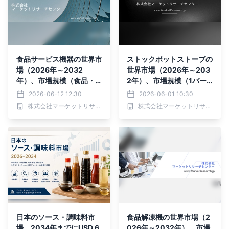
食品サービス機器の世界市
ストックポットストーブの
場（2026年～2032
世界市場（2026年～203
年）、市場規模（食品・飲
2年）、市場規模（1バー
料調理機器、調理機器、加
ナー型、2バーナー型）・
2026-06-12 12:30
2026-06-01 10:30
熱・保温機器、保管・搬送
分析レポートを発表
株式会社マーケットリサーチセンター
株式会社マーケットリサーチセンター
機器、食器洗浄機器）・分
析レポートを発表
日本のソース・調味料市
食品解凍機の世界市場（2
場、2034年までにUSD 6,
026年～2032年）、市場