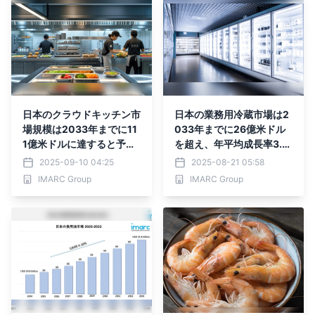
日本のクラウドキッチン市
日本の業務用冷蔵市場は2
場規模は2033年までに11
033年までに26億米ドル
1億米ドルに達すると予測
を超え、年平均成長率3.9
｜年平均成長率10.26%を
0%で成長すると予測
2025-09-10 04:25
2025-08-21 05:58
記録
IMARC Group
IMARC Group