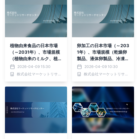
植物由来食品の日本市場
卵加工の日本市場（～203
（～2031年）、市場規模
1年）、市場規模（乾燥卵
（植物由来のミルク、植物
製品、液体卵製品、冷凍卵
由来の肉・魚介類、植物由
製品）・分析レポートを発
2026-04-09 15:30
2026-04-09 10:30
来のチーズ）・分析レポー
表
株式会社マーケットリサーチセンター
株式会社マーケットリサーチセンター
トを発表