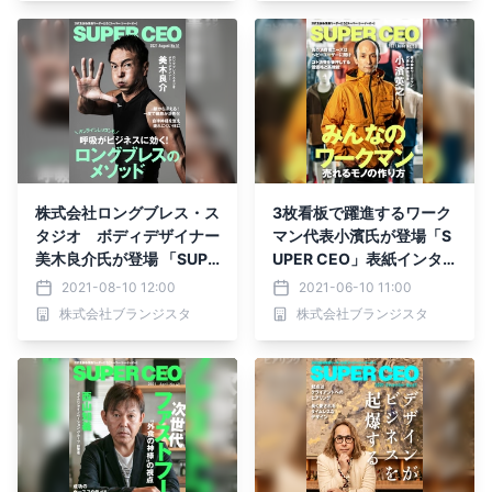
株式会社ロングブレス・ス
3枚看板で躍進するワーク
タジオ ボディデザイナー
マン代表小濱氏が登場「S
美木良介氏が登場 「SUPE
UPER CEO」表紙インタ
R CEO」表紙インタビュ
ビューNo.50公開
2021-08-10 12:00
2021-06-10 11:00
ーNo.51公開
株式会社ブランジスタ
株式会社ブランジスタ