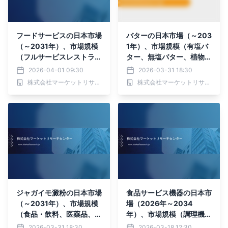
フードサービスの日本市場
バターの日本市場（～203
（～2031年）、市場規模
1年）、市場規模（有塩バ
（フルサービスレストラ
ター、無塩バター、植物由
ン、クイックサービスレス
来バター）・分析レポート
2026-04-01 09:30
2026-03-31 18:30
トラン、施設）・分析レポ
を発表
株式会社マーケットリサーチセンター
株式会社マーケットリサーチセンター
ートを発表
ジャガイモ澱粉の日本市場
食品サービス機器の日本市
（～2031年）、市場規模
場（2026年～2034
（食品・飲料、医薬品、
年）、市場規模（調理機
紙）・分析レポートを発表
器、保管・運搬機器、食器
2026-03-31 18:30
2026-03-18 12:30