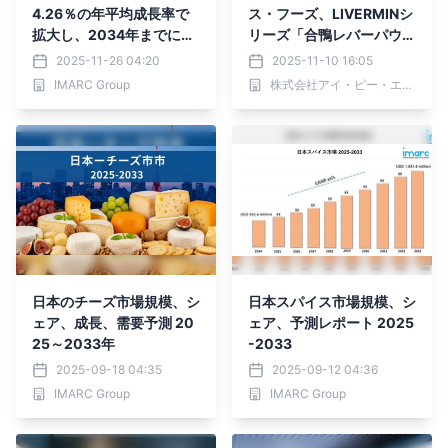
4.26％の年平均成長率で
ス・フーズ、LIVERMINシ
拡大し、2034年までに米
リーズ「合鴨レバーパウダ
ドル491.8百万を上回ると
ーS」を業務用市場向けに
2025-11-26 04:20
2025-11-10 16:05
予測されています
新発売
IMARC Group
株式会社アイ・ピー・エス・フーズ
日本のチーズ市場規模、シ
日本スパイス市場規模、シ
ェア、成長、需要予測 20
ェア、予測レポート 2025
25～2033年
-2033
2025-09-18 04:35
2025-09-12 04:36
IMARC Group
IMARC Group