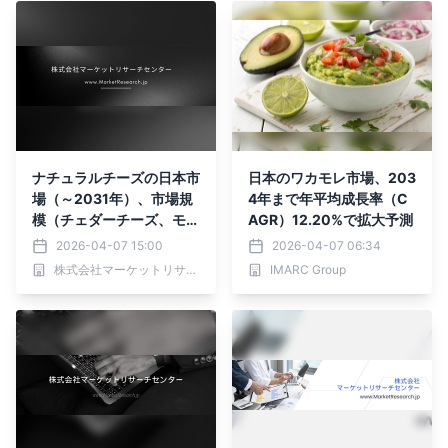
ナチュラルチーズの日本市
日本のワカモレ市場、203
場（～2031年）、市場規
4年まで年平均成長率（C
模（チェダーチーズ、モッ
AGR）12.20%で拡大予測
ツァレラチーズ、ブリーお
2026-04-07 15:00
2026-04-07 06:34
よびカマンベールチー
株式会社マーケットリサーチセンター
IMARC Group
ズ）・分析レポートを発表