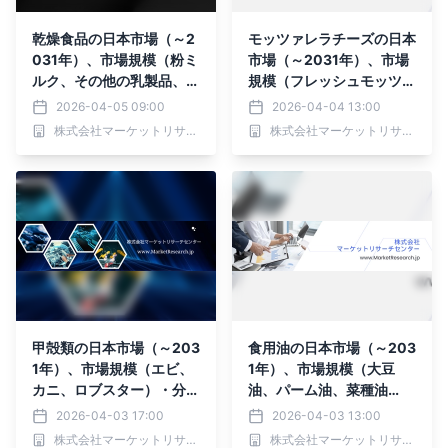
乾燥食品の日本市場（～2
モッツァレラチーズの日本
031年）、市場規模（粉ミ
市場（～2031年）、市場
ルク、その他の乳製品、果
規模（フレッシュモッツァ
物）・分析レポートを発表
レラ、低水分モッツァレ
2026-04-05 09:00
2026-04-04 13:00
ラ、プロセスモッツァレ
株式会社マーケットリサーチセンター
株式会社マーケットリサーチセンター
ラ）・分析レポートを発表
甲殻類の日本市場（～203
食用油の日本市場（～203
1年）、市場規模（エビ、
1年）、市場規模（大豆
カニ、ロブスター）・分析
油、パーム油、菜種油
レポートを発表
）・分析レポートを発表
2026-04-03 17:00
2026-04-03 13:00
株式会社マーケットリサーチセンター
株式会社マーケットリサーチセンター