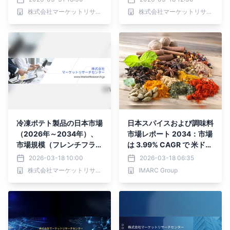
洗浄機器、食品・飲料調製
株式会社マーケットリサーチセンター
株式会社マーケットリサーチセンター
機器、給仕機器）・分析レ
ポートを発表
冷凍ポテト製品の日本市場
日本スパイスおよび調味料
（2026年～2034年）、
市場レポート 2034：市場
市場規模（フレンチフラ
は 3.99% CAGR で 米ドル
イ、ティッキ、ポテトウェ
2,499.8 百万 に達すると
2026-03-18 10:00
2026-03-18 06:35
ッジ、ポテトバイト、スマ
期待されています
株式会社マーケットリサーチセンター
IMARC Group
イリー、フレンチフライ、
ティッキ、ポテトウェッ
ジ、ポテトバイト、スマイ
リー）・分析レポートを発
表