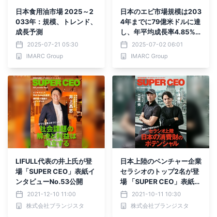
日本食用油市場 2025～2
日本のエビ市場規模は203
033年：規模、トレンド、
4年までに79億米ドルに達
成長予測
し、年平均成長率4.85%
で成長する見通し
2025-07-21 05:30
2025-07-02 06:01
IMARC Group
IMARC Group
LIFULL代表の井上氏が登
日本上陸のベンチャー企業
場「SUPER CEO」表紙イ
セラシオのトップ2名が登
ンタビューNo.53公開
場 「SUPER CEO」表紙イ
ンタビューNo.52公開
2021-12-10 11:00
2021-10-11 10:30
株式会社ブランジスタ
株式会社ブランジスタ