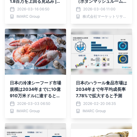
1.8百万を上回る見込み |
（ボタンマッシュルーム、
年平均成長率4.26%
椎茸、エリンギ）・分析レ
2026-03-16 06:50
2026-03-06 11:00
ポートを発表
IMARC Group
株式会社マーケットリサーチセンター
日本の冷凍シーフード市場
日本のハラール食品市場は
規模は2034年までに10億
2034年まで年平均成長率
910万米ドルに達すると予
7.78%で拡大すると予測
想｜年平均成長率（CAG
2026-03-03 06:50
2026-02-20 06:35
R）：2.19%
IMARC Group
IMARC Group