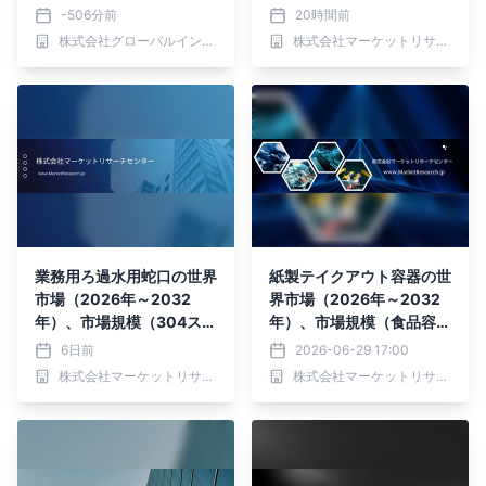
有形態、注文チャネル別―
0L、31L～40L、41L～50
-506分前
20時間前
2026年～2032年の世界
L、50L超）・分析レポー
株式会社グローバルインフォメーション
株式会社マーケットリサーチセンター
市場予測
トを発表
業務用ろ過水用蛇口の世界
紙製テイクアウト容器の世
市場（2026年～2032
界市場（2026年～2032
年）、市場規模（304ステ
年）、市場規模（食品容
ンレス鋼、鉛フリー真鍮、
器、飲料容器）・分析レポ
6日前
2026-06-29 17:00
その他）・分析レポートを
ートを発表
株式会社マーケットリサーチセンター
株式会社マーケットリサーチセンター
発表