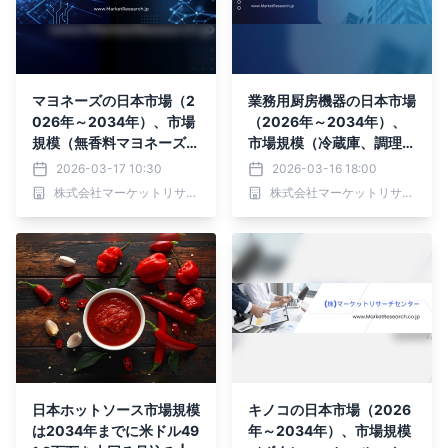
マヨネーズの日本市場（2
業務用厨房機器の日本市場
026年～2034年）、市場
（2026年～2034年）、
規模（無香料マヨネーズ、
市場規模（冷蔵庫、調理家
風味付きマヨネーズ、 無
電、コンロ・レンジ、オー
2026-03-17 10:30
2026-03-16 18:00
香料マヨネーズ、 風味付
ブン、食器洗浄機、冷蔵
株式会社マーケットリサーチセンター
株式会社マーケットリサーチセンター
きマヨネーズ）・分析レポ
庫、調理家電、コンロ・レ
ートを発表
ンジ、オーブン、食器洗浄
機）・分析レポートを発表
日本ホットソース市場規模
キノコの日本市場（2026
は2034年までに米ドル49
年～2034年）、市場規模