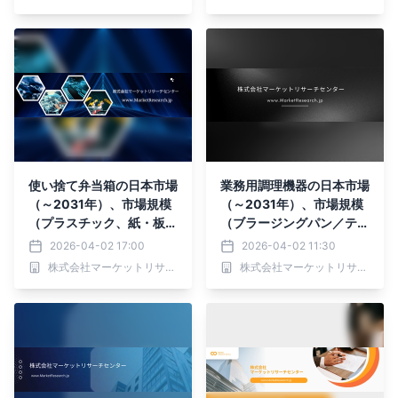
使い捨て弁当箱の日本市場
業務用調理機器の日本市場
（～2031年）、市場規模
（～2031年）、市場規模
（プラスチック、紙・板
（ブラージングパン／ティ
紙、バガス）・分析レポー
ルティングスキレット、ブ
2026-04-02 17:00
2026-04-02 11:30
トを発表
ロイラー、グリル、グリド
株式会社マーケットリサーチセンター
株式会社マーケットリサーチセンター
ル）・分析レポートを発表