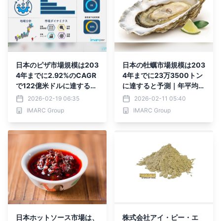
日本のピザ市場規模は203
日本の牡蠣市場規模は203
4年までに2.92%のCAGR
4年までに23万3500トン
で122億米ドルに達すると
に達すると予測｜年平均成
予測
長率2.84%
2026-02-19 06:35
2026-02-11 05:40
IMARC Group
IMARC Group
日本ホットソース市場は、
株式会社アイ・ピー・エ