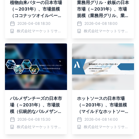
植物由来バターの日本市場
業務用グリル・鉄板の日本
（～2031年）、市場規模
市場（～2031年）、市場
（ココナッツオイルベー
規模（業務用グリル、業務
ス、オリーブオイルベー
用グリドル、ガス式グリル
2026-04-08 18:30
2026-04-08 18:00
ス、アボカドオイルベー
＆グリドル）・分析レポー
株式会社マーケットリサーチセンター
株式会社マーケットリサーチセンター
ス）・分析レポートを発表
トを発表
パルメザンチーズの日本市
ホットソースの日本市場
場（～2031年）、市場規
（～2031年）、市場規模
模（伝統的なパルメザンチ
（マイルドなホットソー
ーズ、低脂肪パルメザンチ
ス、ミディアムなホットソ
2026-04-08 15:30
2026-04-08 14:00
ーズ、有機パルメザンチー
ース、激辛ホットソー
株式会社マーケットリサーチセンター
株式会社マーケットリサーチセンター
ズ）・分析レポートを発表
ス）・分析レポートを発表