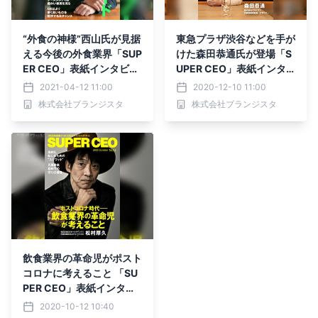
“外食の神様”西山氏が見据
東急プラザ渋谷などを手が
える今後の外食業界「SUP
けた森田恭通氏が登場「S
ER CEO」表紙インタビュ
UPER CEO」表紙インタ
ーNo.49公開
ビューNo.47公開
2021-04-12 11:00
2020-12-10 11:00
株式会社ブランジスタ
株式会社ブランジスタ
飲食業界の革命児がポスト
コロナに考えること 「SU
PER CEO」表紙インタビ
ューNo.46公開
2020-10-12 10:40