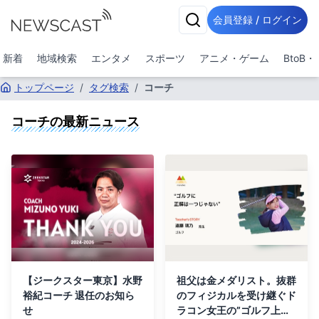
会員登録 / ログイン
新着
地域検索
エンタメ
スポーツ
アニメ・ゲーム
BtoB
トップページ
/
タグ検索
/
コーチ
コーチ
の最新ニュース
【ジークスター東京】水野
祖父は金メダリスト。抜群
裕紀コーチ 退任のお知ら
のフィジカルを受け継ぐド
せ
ラコン女王の”ゴルフ上達