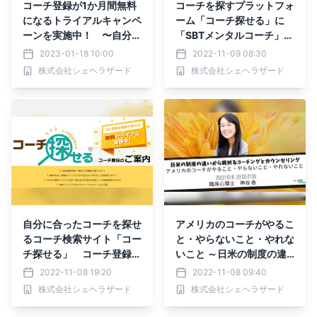
コーチ登録が1か月間無料
コーチを探すプラットフォ
になるトライアルキャンペ
ーム「コーチ探せる」に
ーンを実施中！ 〜自分に
「SBTメンタルコーチ」の
合ったコーチを探せるコー
資格が追加になりました
2023-01-18 10:00
2022-11-09 08:30
チ検索サイト「コーチ探せ
株式会社シェヘラザード
株式会社シェヘラザード
る」〜
自分に合ったコーチを探せ
アメリカのコーチがやるこ
るコーチ検索サイト「コー
と・やらないこと・やれな
チ探せる」 コーチ登録が
いこと ～日米の制度の違
3か月間無料になるトライ
いから眺めるコーチングと
2022-11-08 19:20
2022-11-08 09:40
アルキャンペーンを実施
カウンセリング～
株式会社シェヘラザード
株式会社シェヘラザード