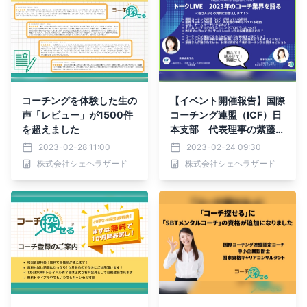
コーチングを体験した生の
【イベント開催報告】国際
声「レビュー」が1500件
コーチング連盟（ICF）日
を超えました
本支部 代表理事の紫藤
由美子氏のスペシャルトー
2023-02-28 11:00
2023-02-24 09:30
クLIVE＆交流会は盛況で
株式会社シェヘラザード
株式会社シェヘラザード
終了！