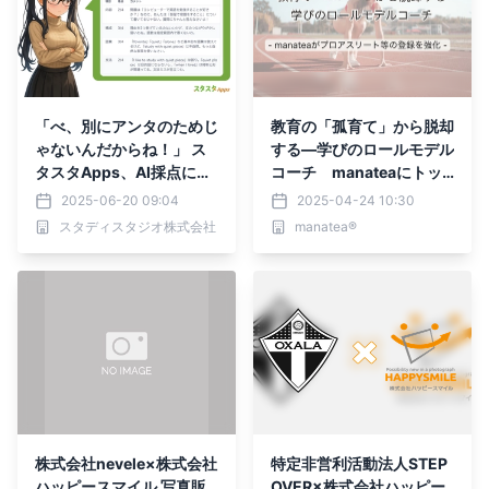
「べ、別にアンタのためじ
教育の「孤育て」から脱却
ゃないんだからね！」 ス
する—学びのロールモデル
タスタApps、AI採点に
コーチ manateaにトッ
「ツンデレ家庭教師」実装
プアスリート等が続々参画
2025-06-20 09:04
2025-04-24 10:30
スタディスタジオ株式会社
manatea®
株式会社nevele×株式会社
特定非営利活動法人STEP
ハッピースマイル 写真販
OVER×株式会社ハッピー