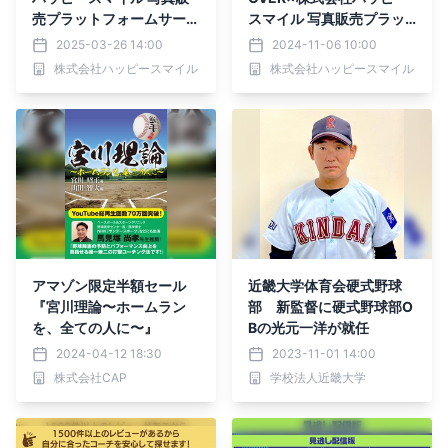
売プラットフォームサービ
スマイル 写真販売プラッ
ス「みんなのおもいで .co
トフォームサービス「みん
2025-03-26 14:00
2024-11-06 10:00
m」導入契約を締結
なのおもいで .com」導入
株式会社ハッピースマイル
株式会社ハッピースマイル
契約を締結
アマゾン限定半額セール
近畿大学体育会硬式野球
『宮川理論〜ホームラン
部 新監督に硬式野球部O
を、全ての人に〜』
Bの光元一洋が就任
2024-04-12 18:30
2023-11-01 14:00
株式会社CAP
学校法人近畿大学