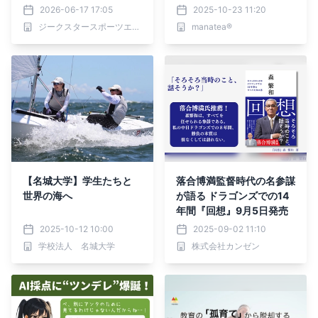
の秘訣” 遠藤梨乃インタビ
2026-06-17 17:05
2025-10-23 11:20
ュー動画公開
ジークスタースポーツエンターテインメント株式会社
manatea®
【名城大学】学生たちと
落合博満監督時代の名参謀
世界の海へ
が語る ドラゴンズでの14
年間『回想』9月5日発売
2025-10-12 10:00
2025-09-02 11:10
学校法人 名城大学
株式会社カンゼン