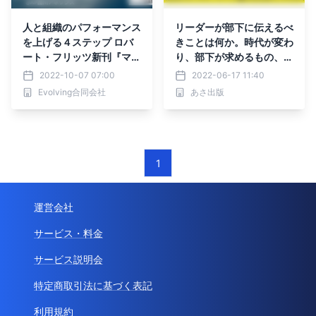
人と組織のパフォーマンス
リーダーが部下に伝えるべ
を上げる４ステップ ロバ
きことは何か。時代が変わ
ート・フリッツ新刊『マネ
り、部下が求めるもの、成
ジメントの正念場』出版記
長に必要なことが変わって
2022-10-07 07:00
2022-06-17 11:40
念セミナー
きた。
Evolving合同会社
あさ出版
1
運営会社
サービス・料金
サービス説明会
特定商取引法に基づく表記
利用規約