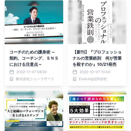
コーチのための護身術 ～
【新刊】『プロフェッショ
契約、コーチング、ＳＮＳ
ナルの営業鉄則 何が営業
における注意点～
を殺すのか』10/21発売
2022-11-07 08:30
2022-10-07 10:00
株式会社シェヘラザード
Evolving合同会社