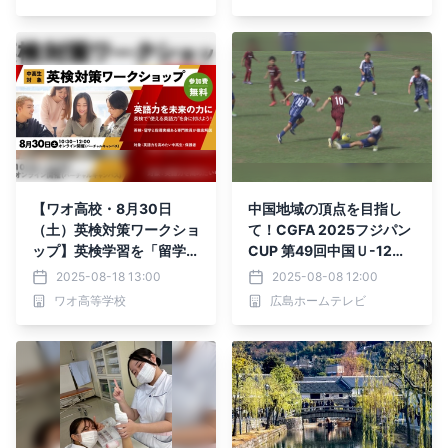
（金）よりキネカ大森で東
京凱旋上映！ 翌9月6日
（土）、伝説のトークイベ
ント『しゃべれ場』復活
【ワオ高校・8月30日
中国地域の頂点を目指し
（土）英検対策ワークショ
て！CGFA 2025フジパン
ップ】英検学習を「留学」
CUP 第49回中国Ｕ-12サ
の夢へとつなげよう！英語
ッカー大会
2025-08-18 13:00
2025-08-08 12:00
を通じて広がる進路や可能
ワオ高等学校
広島ホームテレビ
性をお話します