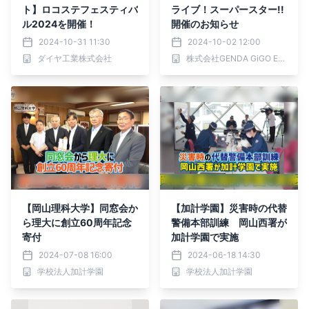
ト】ロコステフェスティバ
ライブ！スーパースター!!
ル2024を開催！
開催のお知らせ
2024-10-31 11:30
2024-10-02 12:00
ダイヤ工業株式会社
株式会社GENDA GiGO Entertainment
【岡山理科大学】同窓会か
【加計学園】災害時の代替
ら理大に創立60周年記念
警備本部訓練 岡山西署が
寄付
加計学園で実施
2024-07-08 16:00
2024-06-18 14:30
学校法人加計学園
学校法人加計学園