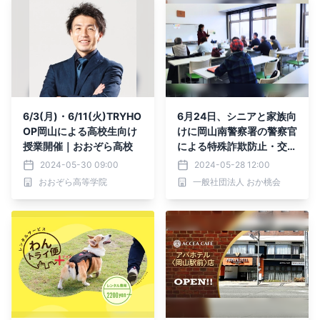
6/3(月)・6/11(火)TRYHO
6月24日、シニアと家族向
OP岡山による高校生向け
けに岡山南警察署の警察官
授業開催｜おおぞら高校
による特殊詐欺防止・交通
安全に関する講話を実施
2024-05-30 09:00
2024-05-28 12:00
おおぞら高等学院
一般社団法人 おか桃会