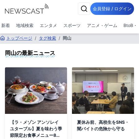
会員登録 / ログイン
新着
地域検索
エンタメ
スポーツ
アニメ・ゲーム
BtoB
トップページ
/
タグ検索
/
岡山
岡山
の最新ニュース
【ラ・メゾン アンソレイ
夏休み前、高校生をSNS・
ユターブル】夏を味わう季
闇バイトの危険から守る
節限定お食事メニュー8月