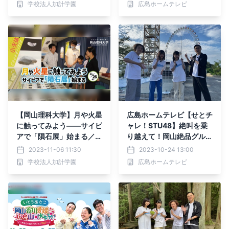
学校法人加計学園
広島ホームテレビ
14:00 開催！参加無料
【岡山理科大学】月や火星
広島ホームテレビ【せとチ
に触ってみよう――サイピ
ャレ！STU48】絶叫を乗
アで「隕石展」始まる／11
り越えて！岡山絶品グルメ
月26日まで
ＧＥＴに挑戦
2023-11-06 11:30
2023-10-24 13:00
学校法人加計学園
広島ホームテレビ