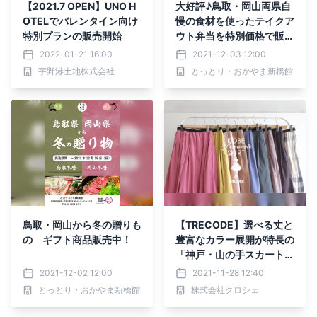
【2021.7 OPEN】UNO H
大好評♪鳥取・岡山両県自
OTELでバレンタイン向け
慢の食材を使ったテイクア
特別プランの販売開始
ウト弁当を特別価格で販売
中！
2022-01-21 16:00
2021-12-03 12:00
宇野港土地株式会社
とっとり・おかやま新橋館
鳥取・岡山から冬の贈りも
【TRECODE】選べる丈と
の ギフト商品販売中！
豊富なカラー展開が特長の
「神戸・山の手スカート」
をご紹介
2021-12-02 12:00
2021-11-28 12:40
とっとり・おかやま新橋館
株式会社クロシェ