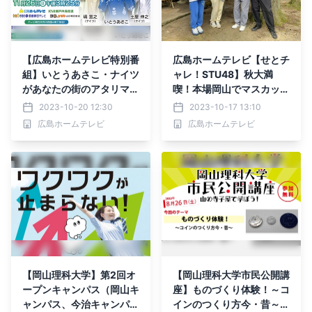
【広島ホームテレビ特別番
広島ホームテレビ【せとチ
組】いとうあさこ・ナイツ
ャレ！STU48】秋大満
があなたの街のアタリマエ
喫！本場岡山でマスカット
を検笑！
堪能ツアー！
2023-10-20 12:30
2023-10-17 13:10
広島ホームテレビ
広島ホームテレビ
【岡山理科大学】第2回オ
【岡山理科大学市民公開講
ープンキャンパス（岡山キ
座】ものづくり体験！～コ
ャンパス、今治キャンパ
インのつくり方今・昔～｜