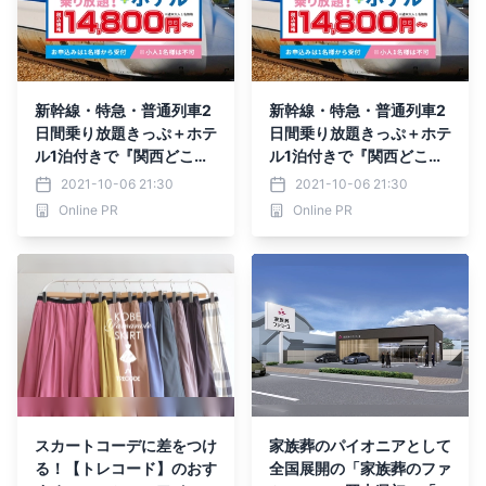
新幹線・特急・普通列車2
新幹線・特急・普通列車2
日間乗り放題きっぷ＋ホテ
日間乗り放題きっぷ＋ホテ
ル1泊付きで『関西どこで
ル1泊付きで『関西どこで
もきっぷツアー』・『西日
もきっぷツアー』・『西日
2021-10-06 21:30
2021-10-06 21:30
本どこでもきっぷツアー』
本どこでもきっぷツアー』
Online PR
Online PR
スカートコーデに差をつけ
家族葬のパイオニアとして
る！【トレコード】のおす
全国展開の「家族葬のファ