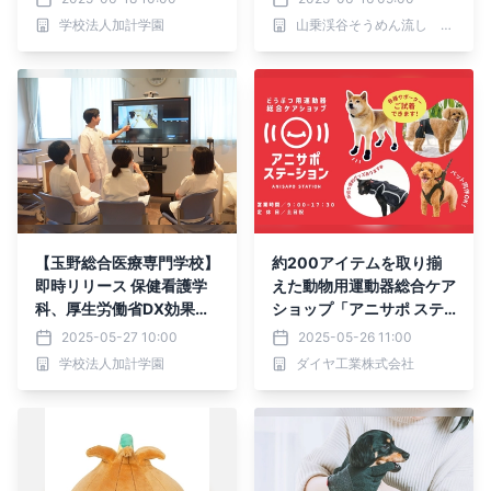
学校法人加計学園
山乗渓谷そうめん流し 涼水亭
【玉野総合医療専門学校】
約200アイテムを取り揃
即時リリース 保健看護学
えた動物用運動器総合ケア
科、厚生労働省DX効果検
ショップ「アニサポ ステ
証事業に選定
ーション」を2025年5月2
2025-05-27 10:00
2025-05-26 11:00
1日OPEN！
学校法人加計学園
ダイヤ工業株式会社