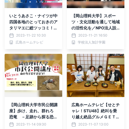
いとうあさこ・ナイツが中
【岡山理科大学】スポー
四国各地のとっておきのア
ツ・文化活動を通して地域
タリマエに総ツッコミ！中
の活性化を／NPO法人設
四国ブロック特別番組
立めざしシンポ開催
2023-11-22 10:30
2023-11-21 16:50
広島ホームテレビ
学校法人加計学園
【岡山理科大学市民公開講
広島ホームテレビ【せとチ
座】歩け、走れ、群れろ
ャレ！STU48】絶叫を乗
恐竜 －足跡から探る恐竜
り越え絶品グルメＧＥＴを
の暮らし－｜日時：2023
目指す挑戦！完結編
2023-11-14 09:30
2023-11-07 13:00
年12月3日（日）10:00～