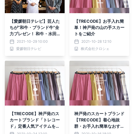
【愛媛朝日テレビ】芸人た
【TRECODE】お手入れ簡
ちが“和牛・ブランド牛”全
単！神戸発の山の手スカー
力プレゼン！ 和牛・水田
トをご紹介
「収録中ずっと幸せ♡」
2021-10-29 10:00
2021-10-28 12:10
愛媛朝日テレビ
株式会社クロシェ
【TRECODE】神戸発のス
神戸発のスカートブランド
カートブランド「トレコー
【TRECODE】着心地抜
ド」定番人気アイテムをご
群・お手入れ簡単なおすす
紹介
めアイテムをご紹介
2021-10-24 12:10
2021-10-16 18:10