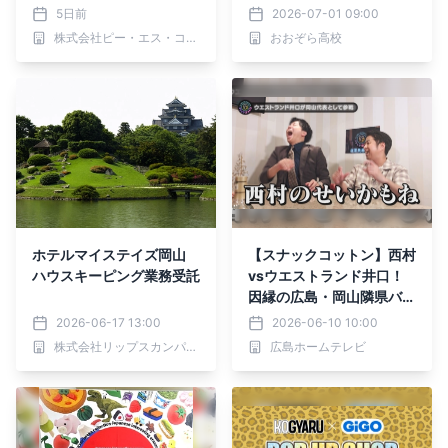
1日から
5日前
2026-07-01 09:00
株式会社ピー・エス・コープ
おおぞら高校
ホテルマイステイズ岡山
【スナックコットン】西村
ハウスキーピング業務受託
vsウエストランド井口！
因縁の広島・岡山隣県バト
ルで大暴れ!! 6月11日(木)
2026-06-17 13:00
2026-06-10 10:00
深夜0時15分放送
株式会社リップスカンパニー
広島ホームテレビ