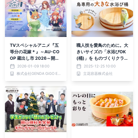
TVスペシャルアニメ『五
職人技を愛鳥のために。大
等分の花嫁＊』～AU-CO
きいサイズの「水浴びOK
OP 蔵出し市 2026～開催
(桶)」を ものづくりクラ
のお知らせ
ウドファンディング 「Cre
2026-01-09 18:00
2025-12-25 10:00
ema SPRINGS」にて販売
株式会社GENDA GiGO Entertainment
立花容器株式会社
開始！