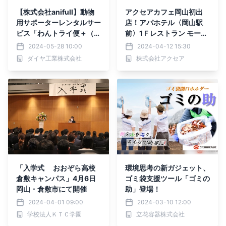
【株式会社anifull】動物
アクセアカフェ岡山初出
用サポーターレンタルサー
店！アパホテル〈岡山駅
ビス「わんトライ便＋（プ
前〉1Ｆレストラン モーニ
ラス）」を開始！
ングファーム内にオープ
2024-05-28 10:00
2024-04-12 15:30
ン！
ダイヤ工業株式会社
株式会社アクセア
「入学式 おおぞら高校
環境思考の新ガジェット、
倉敷キャンパス」4月6日
ゴミ袋支援ツール「ゴミの
岡山・倉敷市にて開催
助」登場！
2024-04-01 09:00
2024-03-10 12:00
学校法人ＫＴＣ学園
立花容器株式会社