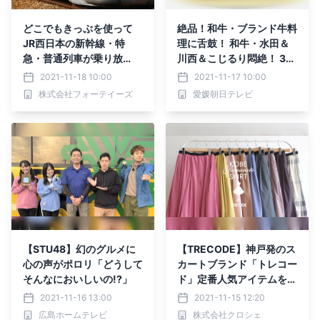
どこでもきっぷを使って
絶品！和牛・ブランド牛料
JR西日本の新幹線・特
理に舌鼓！ 和牛・水田＆
急・普通列車が乗り放
川西＆こじるり悶絶！ 3人
題！！にホテル宿泊がセッ
のトークと芸人たちの鉄板
2021-11-18 10:00
2021-11-17 10:00
トになったツアーです。
ネタもみどころ！【愛媛朝
株式会社フォーテイーズ
愛媛朝日テレビ
【金沢・岡山・広島・福
日テレビ】
岡】エリア拡大
【STU48】幻のグルメに
【TRECODE】神戸発のス
心の声がポロリ「どうして
カートブランド「トレコー
そんなにおいしいの!?」
ド」定番人気アイテムをご
紹介
2021-11-16 13:00
2021-11-15 12:20
広島ホームテレビ
株式会社クロシェ