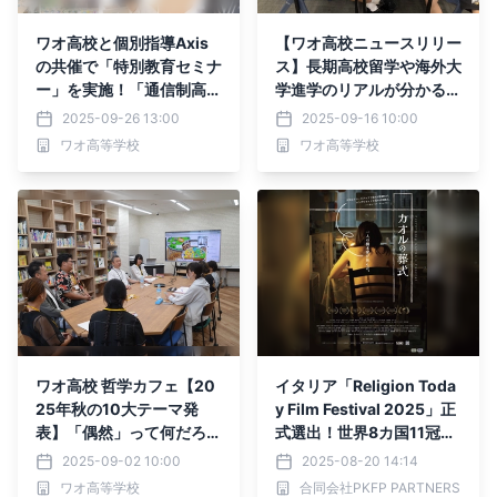
ワオ高校と個別指導Axis
【ワオ高校ニュースリリー
の共催で「特別教育セミナ
ス】長期高校留学や海外大
ー」を実施！「通信制高校
学進学のリアルが分かる！
×大学進学」の進路選択に
「先輩の話が聞ける！留学
2025-09-26 13:00
2025-09-16 10:00
ついて詳しくご紹介
体験談」
ワオ高等学校
ワオ高等学校
ワオ高校 哲学カフェ【20
イタリア「Religion Toda
25年秋の10大テーマ発
y Film Festival 2025」正
表】「偶然」って何だろ
式選出！世界8カ国11冠、
う？ ワオ高生と共に思考
国内9ヶ月ロングランの
2025-09-02 10:00
2025-08-20 14:14
しませんか？
『カオルの葬式』 9月5日
ワオ高等学校
合同会社PKFP PARTNERS