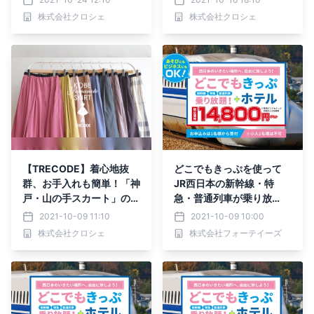
株式会社クロシェ
株式会社クロシェ
【TRECODE】着心地抜
どこでもきっぷを使って
群、お手入れも簡単！「神
JR西日本の新幹線・特
戸・山の手スカート」の特
急・普通列車が乗り放
長をご紹介
題！！にホテル宿泊がセッ
2021-10-09 11:10
2021-10-09 10:00
トになったツアーです。
株式会社クロシェ
株式会社フォーテイーズ