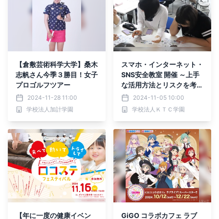
【倉敷芸術科学大学】桑木
スマホ・インターネット・
志帆さん今季３勝目！女子
SNS安全教室 開催 ～上手
プロゴルフツアー
な活用方法とリスクを考え
る授業～｜おおぞら高校
2024-11-28 11:00
2024-11-05 10:00
岡山キャンパス
学校法人加計学園
学校法人ＫＴＣ学園
【年に一度の健康イベン
GiGO コラボカフェ ラブ