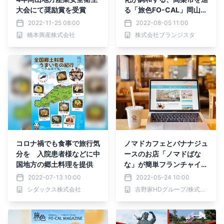
大会にて奨励賞を受賞
る「旅色FO-CAL」岡山県
高梁市特集公開
2022-11-25 08:00
2022-08-05 11:00
橋本興産株式会社
株式会社ブランジスタ
コロナ禍でも食事で旅行気
ノマドカフェとバナナジュ
分を 入院患者様などに中
ースのお店「ノマドばな
国地方の郷土料理を提供
な」が簡単フランチャイズ
をスタート！岐阜穂積店が
2022-07-13 10:00
2022-05-24 10:00
好評オープン！
シダックス株式会社
吉野家HDグループ/株式会社シェアレストラン