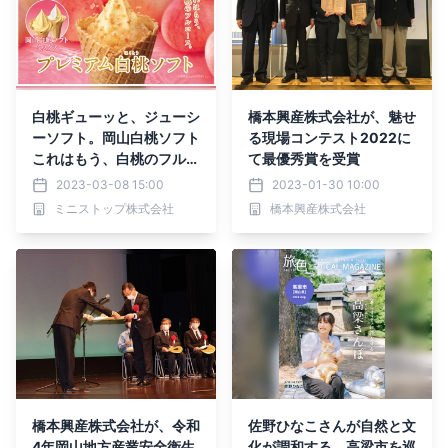
白桃ギューッと、ジューシ
橋本興産株式会社が、魅せ
ーソフト。岡山白桃ソフト
る現場コンテスト2022に
これはもう、白桃のフルコ
て最優秀賞を受賞
ース。プレミアム白桃ソフ
2023-03-08 15:00
2023-01-30 10:00
ト ３月１０日（金）新発
ミニストップ株式会社
橋本興産株式会社
売！！
橋本興産株式会社が、令和
佐野ひなこさんが自然と文
4年岡山地方産業安全衛生
化が調和する、高梁市を巡