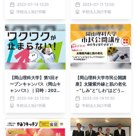
ス）｜2023年7月29日
日時：2023年8月26日
2023-07-14 12:20
2023-07-11 13:00
（土）、7月30日（日）
（土）13:30～15:00 開
学校法人加計学園
学校法人加計学園
開催！
催！参加無料
【岡山理科大学】第1回オ
【岡山理科大学市民公開講
ープンキャンパス（岡山キ
座】太陽紫外線と肌の老化
ャンパス）｜日時：2023
－“しみ”と“しわ”はどうし
年6月25日（日）10:00～
てできるの？その対処法
2023-06-23 13:50
2023-05-19 10:30
15:00 開催！
は？－参加者募集中｜日
学校法人加計学園
学校法人加計学園
時：2023年6月17日
（土）13:30～15:00