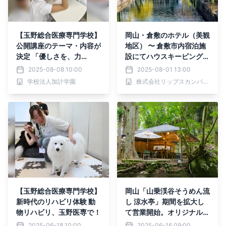
【玉野総合医療専門学校】
岡山・倉敷のホテル（美観
公開講座のテーマ・内容が
地区） 〜 倉敷市内宿泊施
決定 「優しさを、力
設にてハウスキーピング業
に。」をテーマに、親子で
務を受託〜
2025-08-08 10:00
2025-08-01 13:00
学べる特別講座を3学科で
学校法人加計学園
株式会社リップスカンパニー
連続開催
【玉野総合医療専門学校】
岡山「山乗渓谷そうめん流
新時代のリハビリ体験 動
し 涼水亭」期間を拡大し
物リハビリ、玉野医専で！
て営業開始。オリジナルそ
うめんも開発中。
2025-06-18 10:00
2025-06-16 09:00