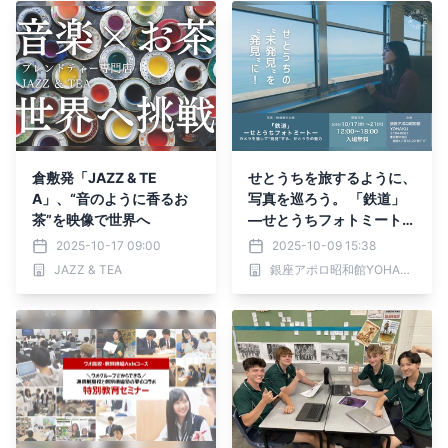
倉敷発「JAZZ & TE
せとうちを旅するように、
A」、“音のように香るお
写真を巡ろう。 「鉄道」
茶”を映像で世界へ
―せとうちフォトミート―
開催。
2025-10-17 09:00
2025-10-09 15:38
JAZZ & TEA
銀座アポロ昭和館YOHAKU