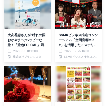
大友花恋さんが“晴れの国
SSMRビジネス推進コンソ
おかやま”でハッピーな
ーシアム「空間音響MR
旅！「旅色FO-CAL」岡山
®」を活用したミステリー
県特集＆旅ムービー公開
コンテンツ 「よろずや探
2022-03-18 11:00
2022-02-25 16:00
偵BOSS~K夫人の謎~」を
株式会社ブランジスタ
SSMRビジネス推進コンソーシアム
岡山県岡山市RSKバラ園で
開始