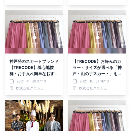
神戸発のスカートブランド
【TRECODE】お好みのカ
【TRECODE】着心地抜
ラー・サイズが選べる「神
群・お手入れ簡単なおすす
戸・山の手スカート」をご
めアイテムをご紹介
紹介
2021-11-09 07:10
2021-10-31 16:10
株式会社クロシェ
株式会社クロシェ