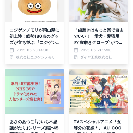
ニジゲンノモリが岡山県に
「歯磨きはもっと楽で自由
初上陸！総勢180点のグッ
でいい！」愛犬・愛猫用
ズが立ち並ぶ 『ニジゲン
の“歯磨きグローブ”がつい
ノモリPOP UPストアin岡
に一般販売開始！
2025-05-23 14:00
2025-05-21 15:00
山駅」 5月14日（木）より
株式会社ニジゲンノモリ
ダイヤ工業株式会社
期間限定で開催
あさのあつこ｢おいち不思
TVスペシャルアニメ『五
議がたり｣シリーズ累計45
等分の花嫁＊』 AU-COO