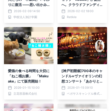
りに復活 ――思い出かみ
へ。クラウドファンディン
しめ送り出す
グ3日間で200万円超の支
2026-02-09 14:50
2026-02-02 18:00
援を集める
学校法人加計学園
Retikle
愛猫の食べる時間を大切に
[神戸初開催]700本のキャ
「ねこ桶お膳」 「Maku
ンドル×ヴァイオリンの幻
ake」にて販売開始！
想コンサート「あかりと音
楽。」ペアチケット追加販
2026-01-15 10:00
2026-01-15 09:10
売開始！
立花容器株式会社
ペガサスキャンドル株式会社