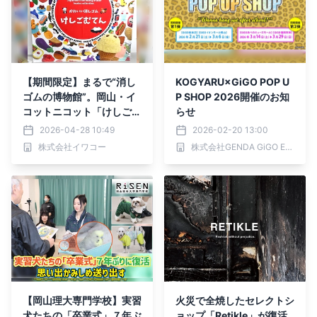
【期間限定】まるで“消し
KOGYARU×GiGO POP U
ゴムの博物館”。岡山・イ
P SHOP 2026開催のお知
コットニコット「けしごむ
らせ
てん」が大人気！巨大ジオ
2026-04-28 10:49
2026-02-20 13:00
ラマ展示や「消しゴムバイ
株式会社イワコー
株式会社GENDA GiGO Entertainment
キング」などGWの家族連
れで大賑わい。~5/10(日)
迄
【岡山理大専門学校】実習
火災で全焼したセレクトシ
犬たちの「卒業式」７年ぶ
ョップ「Retikle」が復活