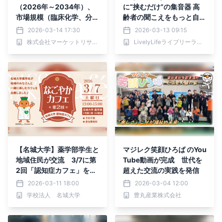
（2026年～2034年）、
に“挟むだけ”の集音器 高
市場規模（臨床化学、分子
齢者の聞こえをもっと自然
診断、免疫診断、血液
に。軽やかな装着感を実現
2026-03-14 17:30
2026-03-13 09:15
学）・分析レポートを発表
したイヤーカフ型集音器を
株式会社マーケットリサーチセンター
LivelyLifeライブリーライフ株式会社
発売
【名城大学】薬学部学生と
マジレク笑顔ひろば のYou
地域住民が交流 3/7に第
Tube動画が完成 世代を
2回「認知症カフェ」を開
超えた交流の実践を発信
催
2026-03-11 18:00
2026-03-04 12:00
学校法人 名城大学
豊丸産業株式会社