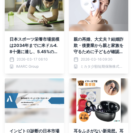
日本スポーツ栄養市場規模
親の再婚、大丈夫？結婚詐
は2034年までに米ドル4.
欺・後妻業から親と家族を
8十億に達し、5.45%の年
守るために子どもが確認す
平均成長率で成長すると予
べきこと５選！
2026-03-17 06:10
2026-03-16 09:30
測されています。
IMARC Group
ミカタ少額短期保険株式会社
インビトロ診断の日本市場
耳をふさがない新発想。耳