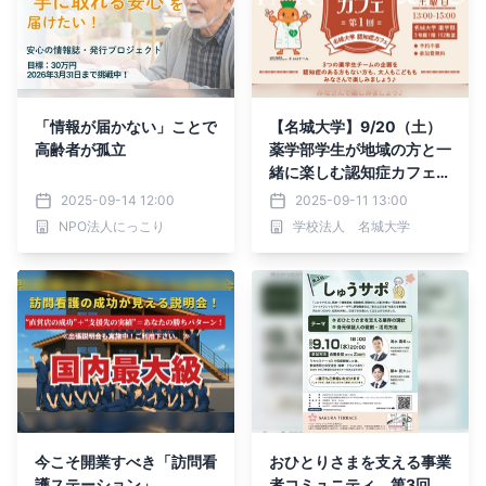
「情報が届かない」ことで
【名城大学】9/20（土）
高齢者が孤立
薬学部学生が地域の方と一
緒に楽しむ認知症カフェ
「なごやかカフェ第1回」
2025-09-14 12:00
2025-09-11 13:00
を開催！
NPO法人にっこり
学校法人 名城大学
今こそ開業すべき「訪問看
おひとりさまを支える事業
護ステーション」
者コミュニティ 第3回