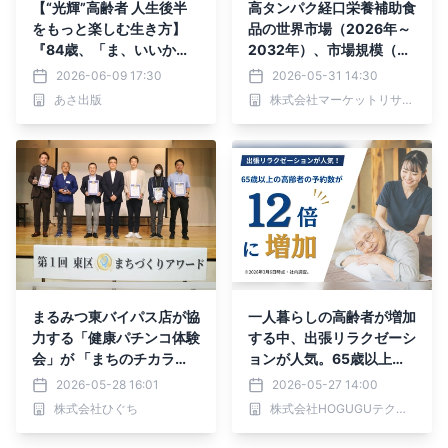
【“光輝”高齢者 人生後半
高タンパク経口栄養補助食
をもっと楽しむ生き方】
品の世界市場（2026年～
『84歳、「ま、いいか」
2032年）、市場規模（粉
で人生うまくいく』2026
末、液体、その他）・分析
2026-06-09 17:30
2026-05-31 14:30
年6月10日（水）刊行
レポートを発表
あさ出版
株式会社マーケットリサーチセンター
まるみつ東バイパス店が協
一人暮らしの高齢者が増加
力する「健康パチンコ体験
する中、出張リラクゼーシ
会」が 「まちのチカラ
ョンが人気。65歳以上の
賞」を受賞
高齢者の予約数が3年で約
2026-05-28 16:01
2026-05-27 14:00
12倍に増加
株式会社ひぐち
株式会社HOGUGUテクノロジーズ