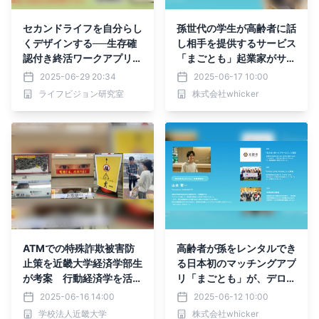
セカンドライフを自分らし
孫世代の学生が高齢者に話
くデザインする──生存確
し相手を提供するサービス
認付き終活ワークアプリe
「まごとも」起業家がサッ
nn誕生！
ポロビール社、社外講演会
2025-06-29 20:34
2025-06-17 10:00
に登壇。世代間交流により
ライフビジョン研究室
株式会社whicker
学生に新たな仕事を創出！
ATMでの特殊詐欺被害防
高齢者が孫をレンタルでき
止策を近畿大学経済学部生
る日本初のマッチングアプ
が考案 行動経済学を活用
リ「まごとも」が、デロイ
した携帯電話使用抑止の検
トトーマツベンチャーサポ
2025-06-16 14:00
2025-06-12 10:00
証結果を報告
ート主催Meetup Session
学校法人近畿大学
株式会社whicker