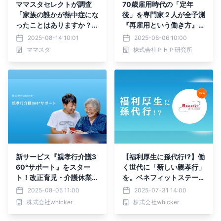
ママスタセレクトが調査
70歳雇用時代の「定年
「家族の誰かが熱中症にな
後」を専門家２人が全予測
ったことはありますか？」
『再雇用という働き方』8/
体験者が語る予兆とは【マ
13発売
2025-08-14 10:01
2025-08-06 10:00
マスタアンケート】
ママスタ
株式会社ＰＨＰ研究所
新サービス『親孝行介護3
【福利厚生に孫代行!?】働
60°サポート』をスター
く世代に「新しい親孝行」
ト！改正育児・介護休業法
を。ベネフィットステーシ
の義務化に対応した法人向
ョン | Benefit Stationに、
2025-08-05 11:00
2025-07-31 14:00
けサービスによって、ビジ
日本初のマッチングサービ
株式会社whicker
株式会社whicker
ネスマンの親の介護不安解
ス『まごとも』が掲載(提
消へ！
携)されました。