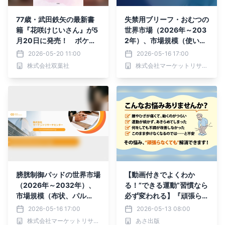
77歳・武田鉄矢の最新書
失禁用ブリーフ・おむつの
籍『花咲けじいさん』が5
世界市場（2026年～203
月20日に発売！ ボケも
2年）、市場規模（使い捨
孤独も夫婦関係も…人生を
て、再利用）・分析レポー
2026-05-20 11:00
2026-05-16 17:00
軽やかにする“老いの教科
トを発表
株式会社双葉社
株式会社マーケットリサーチセンター
書”
膀胱制御パッドの世界市場
【動画付きでよくわか
（2026年～2032年）、
る！”できる運動”習慣なら
市場規模（布状、パル
必ず変われる】『頑張らな
プ）・分析レポートを発表
い運動術』2026年5月19
2026-05-16 17:00
2026-05-13 08:00
日（火）刊行
株式会社マーケットリサーチセンター
あさ出版