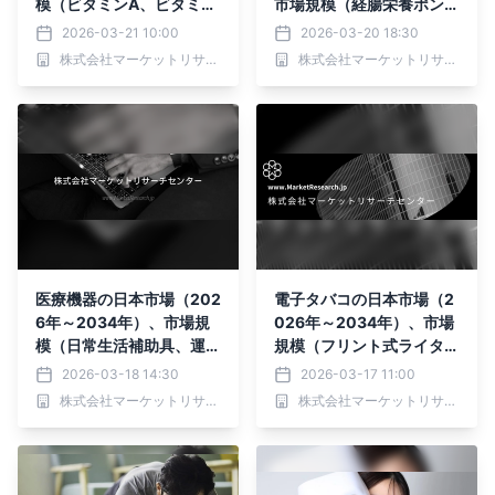
模（ビタミンA、ビタミン
市場規模（経腸栄養ポン
B、ビタミンC、ビタミン
プ、経腸栄養チューブ、投
2026-03-21 10:00
2026-03-20 18:30
D、ビタミンE、ビタミン
与セット、経腸注射器、消
株式会社マーケットリサーチセンター
株式会社マーケットリサーチセンター
K）・分析レポートを発表
耗品）・分析レポートを発
表
医療機器の日本市場（202
電子タバコの日本市場（2
6年～2034年）、市場規
026年～2034年）、市場
模（日常生活補助具、運動
規模（フリント式ライタ
器具、身体支持装置、移動
ー、電子式ライター、フリ
2026-03-18 14:30
2026-03-17 11:00
補助具 ）・分析レポート
ント式ライター、電子式ラ
株式会社マーケットリサーチセンター
株式会社マーケットリサーチセンター
を発表
イター）・分析レポートを
発表