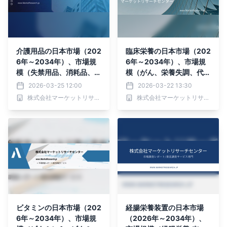
介護用品の日本市場（202
臨床栄養の日本市場（202
6年～2034年）、市場規
6年～2034年）、市場規
模（失禁用品、消耗品、補
模（がん、栄養失調、代謝
助器具）・分析レポートを
障害、胃腸障害、神経障
2026-03-25 12:00
2026-03-22 13:30
発表
害、がん、栄養失調）・分
株式会社マーケットリサーチセンター
株式会社マーケットリサーチセンター
析レポートを発表
ビタミンの日本市場（202
経腸栄養装置の日本市場
6年～2034年）、市場規
（2026年～2034年）、