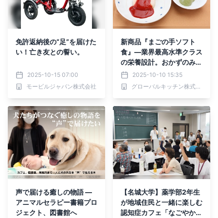
免許返納後の“⾜”を届けた
新商品『まごの手ソフト
い！亡き友との誓い。
食』—業界最高水準クラス
の栄養設計。おかずのみで
1日あたりエネルギー740k
2025-10-15 07:00
2025-10-10 15:35
cal・たんぱく質40.8g、1
モービルジャパン株式会社
グローバルキッチン株式会社【まごの手キッチン】
1月11日（火）より全国販
売開始
声で届ける癒しの物語 ―
【名城大学】薬学部2年生
アニマルセラピー書籍プロ
が地域住民と一緒に楽しむ
ジェクト、図書館へ
認知症カフェ「なごやかカ