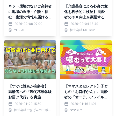
ネット環境のないご高齢者
【介護美容による心身の変
に地域の医療・介護・福
化を科学的に検証】 高齢
祉・生活の情報を届けるた
者のQOL向上を実証する
め、地域の医療介護の仲間
プロジェクト始動
2026-02-09 07:00
2026-02-04 13:49
たちと無料の情報誌「あわ
YORIAI
株式会社 Mi Fleur
い」を発行しています。ク
ラウドファンディング実施
中！
【すぐに誰もが高齢者】
【ママスタセレクト】子ど
高齢者への『瞬間移動体験
もの「お口ぽかん」、高齢
お届け代行』を実施
者の「オーラルフレイル」
を防ぐには？「噛むって大
2026-01-20 15:50
2026-01-16 11:01
事！」特集を配信
株式会社ごきげんコーポレーション
ママスタ