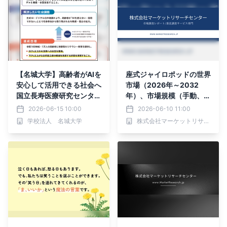
【名城大学】高齢者がAIを
座式ジャイロポッドの世界
安心して活用できる社会へ
市場（2026年～2032
国立長寿医療研究センタ
年）、市場規模（手動、電
ー･名城大学等が AI･ロボ
動）・分析レポートを発表
2026-06-15 10:00
2026-06-10 11:00
ットを活用した高齢者向け
学校法人 名城大学
株式会社マーケットリサーチセンター
AIリテラシー教育モデルの
開発に着手