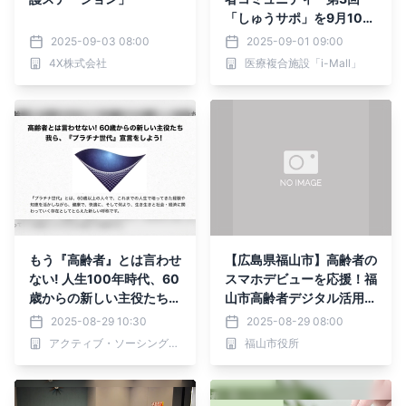
「しゅうサポ」を9月10日
に開催
2025-09-03 08:00
2025-09-01 09:00
4X株式会社
医療複合施設「i-Mall」
もう『高齢者』とは言わせ
【広島県福山市】高齢者の
ない! 人生100年時代、60
スマホデビューを応援！福
歳からの新しい主役たち、
山市高齢者デジタル活用支
我ら『プラチナ世代』宣言
援事業の開始のお知らせ
2025-08-29 10:30
2025-08-29 08:00
をしよう! 2025年9月1日
アクティブ・ソーシング・ジャパン株式会社
福山市役所
より固定概念を変える全国
的なムーブメント始動!