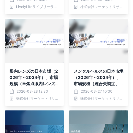
磨き新発売
ードウェアコンポーネン
LivelyLifeライブリーライフ株式会社
株式会社マーケットリサーチセンター
ト、プロフェッショナルサ
ービス）・分析レポートを
発表
眼内レンズの日本市場（2
メンタルヘルスの日本市場
026年～2034年）、市場
（2026年～2034年）、
規模（単焦点眼内レンズ、
市場規模（統合失調症、ア
多焦点眼内レンズ、トーリ
ルコール使用障害、双極性
2026-03-28 12:30
2026-03-27 10:30
ック眼内レンズ）・分析レ
障害）・分析レポートを発
株式会社マーケットリサーチセンター
株式会社マーケットリサーチセンター
ポートを発表
表