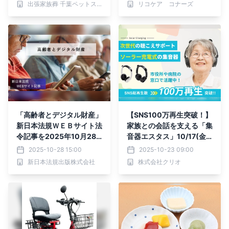
出張家族葬 千葉ペットスマイル24
リコケア コナーズ
「高齢者とデジタル財産」
【SNS100万再生突破！】
新日本法規ＷＥＢサイト法
家族との会話を支える「集
令記事を2025年10月28
音器エスタス」10/17(金)
日に公開！
CAMPFIREでクラウドフ
2025-10-28 15:00
2025-10-23 09:00
ァンディング開始！
新日本法規出版株式会社
株式会社クリオ