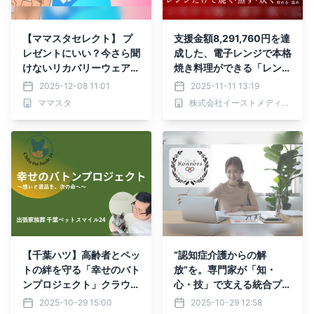
【ママスタセレクト】 プ
支援金額8,291,760円を達
レゼントにいい？今さら聞
成した、電子レンジで本格
けないリカバリーウェアの
焼き料理ができる「レンジ
疑問を解決！特集記事を配
マジック」。さらに進化し
2025-12-08 11:01
2025-11-11 13:19
信中
多様な調理を短時間で可能
ママスタ
株式会社イーストメディカル
にした、待望の「第二弾」
新発売。
【千葉ハツ】高齢者とペッ
“認知症介護からの解
トの絆を守る「幸せのバト
放”を。専門家が「知・
ンプロジェクト」クラウド
心・技」で支える統合プラ
ファンディング実施中
ットフォーム「Konnors.
2025-10-29 15:00
2025-10-29 12:58
net」提供開始