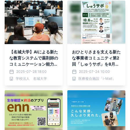
【名城大学】AIによる新た
おひとりさまを支える新た
な教育システムで薬剤師の
な事業者コミュニティ第2
コミュニケーション能力を
回「しゅうサポ」を8月6
磨く
日に開催
2025-07-28 18:00
2025-07-24 10:00
学校法人 名城大学
医療複合施設「i-Mall」