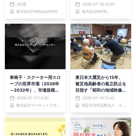
供。
ARTS GeeSPORTS」と業
5日前
2026-07-29 10:00
務提携を開始。多世代融合
株式会社FireRescuePRO
株式会社RATEL
型eスポーツ「GeeSPORT
S」の社会実装を推進。
車椅子・スクーター用スロ
東日本大震災から15年、
ープの世界市場（2026年
被災地高齢者の孤立防止を
～2032年）、市場規模
目指す「昭和の地域映像上
（ゴム、ステンレス鋼）・
映会」開催に向けたクラウ
2026-07-17 13:30
2026-07-16 13:45
分析レポートを発表
ドファンディングを開始
株式会社マーケットリサーチセンター
特定非営利活動法人 ２０世紀アーカイブ仙台