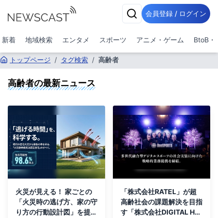
会員登録 / ログイン
新着
地域検索
エンタメ
スポーツ
アニメ・ゲーム
BtoB
トップページ
/
タグ検索
/
高齢者
高齢者
の最新ニュース
火災が見える！ 家ごとの
「株式会社RATEL」が超
「火災時の逃げ方、家の守
高齢社会の課題解決を目指
り方の行動設計図」を提
す「株式会社DIGITAL HE