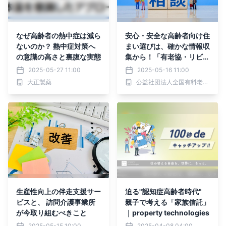
なぜ高齢者の熱中症は減ら
安心・安全な高齢者向け住
ないのか？ 熱中症対策へ
まい選びは、確かな情報収
の意識の高さと裏腹な実態
集から！「有老協・リビン
グ倶楽部」会員募集！(必
2025-05-27 11:00
2025-05-16 11:00
ずもらえる特典のご案内)
大正製薬
公益社団法人全国有料老人ホーム協会
生産性向上の伴走支援サー
迫る"認知症高齢者時代"
ビスと、 訪問介護事業所
親子で考える「家族信託」
が今取り組むべきこと
｜property technologies
2025-05-15 10:00
2025-04-08 04:00