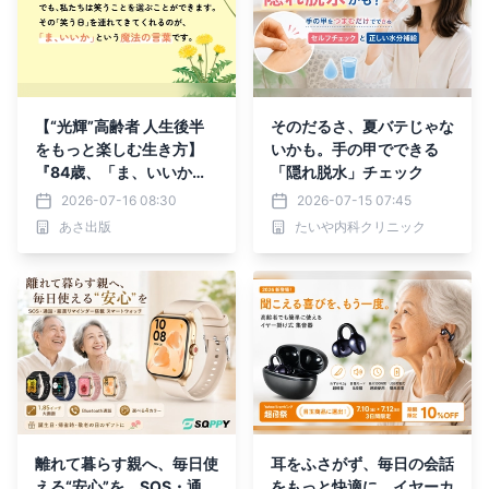
【“光輝”高齢者 人生後半
そのだるさ、夏バテじゃな
をもっと楽しむ生き方】
いかも。手の甲でできる
『84歳、「ま、いいか」
「隠れ脱水」チェック
で人生うまくいく』重版
2026-07-16 08:30
2026-07-15 07:45
（７月28日 出来予定）の
あさ出版
たいや内科クリニック
お知らせ
離れて暮らす親へ、毎日使
耳をふさがず、毎日の会話
える“安心”を。SOS・通
をもっと快適に。イヤーカ