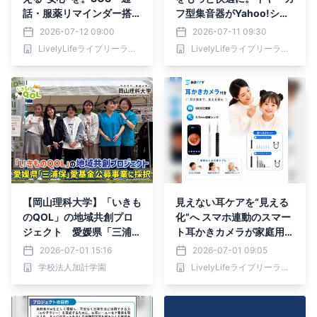
話・服薬リマインダー搭載
フ型集音器がYahoo!ショ
のSOPPYスマートウォッ
ッピング「超P祭」目玉商
2026-07-12 09:00
2026-07-11 09:30
チ登場！
品に選出。
LivelyLifeライブリーライフ株式会社
LivelyLifeライブリーライフ株式会社
【岡山理科大学】「いきも
見えない耳ケアを“見える
のQOL」の地域共創プロ
化”へ スマホ連動のスマー
ジェクト 愛媛県「三浦
ト耳かきカメラが家庭用ケ
保」愛基金公募事業に採択
アを革新
2026-07-01 15:16
2026-07-01 09:05
学校法人加計学園
LivelyLifeライブリーライフ株式会社