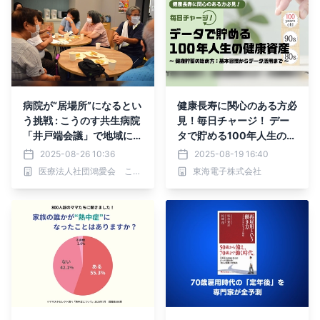
病院が“居場所”になるとい
健康長寿に関心のある方必
う挑戦 : こうのす共生病院
見！毎日チャージ！ デー
「井戸端会議」で地域にひ
タで貯める100年人生の健
らかれた空間を創出
康資産～健康貯蓄の始め
2025-08-26 10:36
2025-08-19 16:40
方：基本習慣からデータ活
医療法人社団鴻愛会 こうのす共生病院
東海電子株式会社
用まで～9月25日（木）