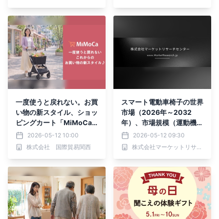
一度使うと戻れない。お買
スマート電動車椅子の世界
い物の新スタイル、ショッ
市場（2026年～2032
ピングカート「MiMoCa
年）、市場規模（運動機能
（ミモカ）」を発売！
障害、高齢者グループ、重
2026-05-12 10:00
2026-05-12 09:30
複障害、その他）・分析レ
株式会社 国際貿易関西
株式会社マーケットリサーチセンター
ポートを発表