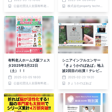
公益社団法人全国有料老人ホーム協会
株式会社property technologies
有料老人ホーム大阪フェス
シニアインフルエンサー
タ2025年3月22日
「きょうかのばあば」地上
（土）！！
波2回目の出演！テレビ出
演をきっかけにSNSで反響
2025-03-05 18:00
2025-02-23 19:20
続々
公益社団法人全国有料老人ホーム協会
きょうかのばあば