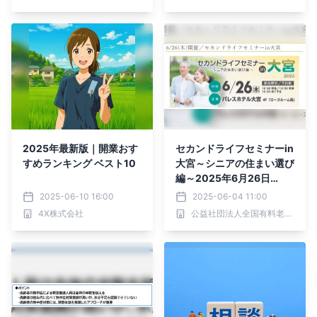
に登壇。事業内容と今後の
展望をアピールし、成長へ
とつなげていきます。
2025年最新版｜開業おす
セカンドライフセミナーin
すめランキング ベスト10
大宮～シニアの住まい選び
編～2025年6月26日
（木）！！
2025-06-10 16:00
2025-06-04 11:00
4X株式会社
公益社団法人全国有料老人ホーム協会