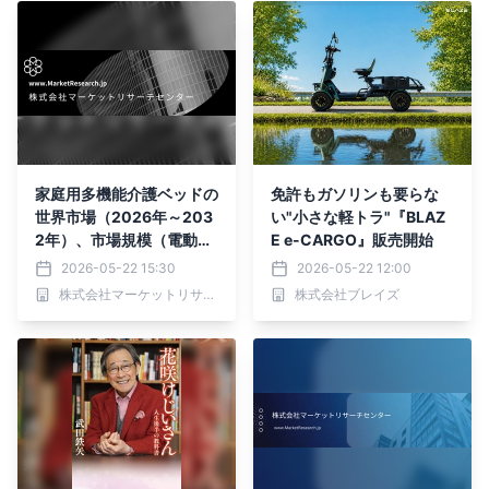
家庭用多機能介護ベッドの
免許もガソリンも要らな
世界市場（2026年～203
い"小さな軽トラ"『BLAZ
2年）、市場規模（電動
E e-CARGO』販売開始
式、手動式）・分析レポー
2026-05-22 15:30
2026-05-22 12:00
トを発表
株式会社マーケットリサーチセンター
株式会社ブレイズ