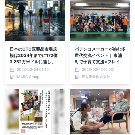
日本のOTC医薬品市場規
パチンコメーカーが挑む多
模は2034年までに172億
世代交流イベント｜ 東浦
3,252万米ドルに達し、年
町で子育て支援×フレイル
平均成長率5.03%で成長
予防を同時に実証
2026-02-24 06:10
2026-02-17 12:00
する見通し
IMARC Group
豊丸産業株式会社