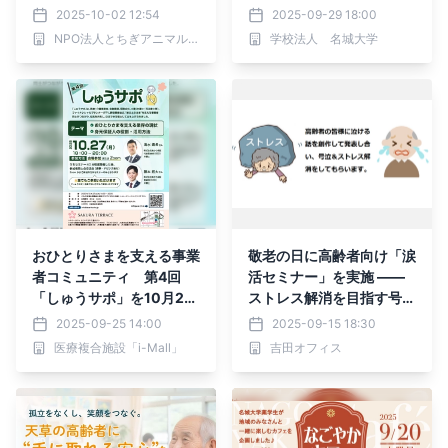
フェ第1回」を開催
2025-10-02 12:54
2025-09-29 18:00
NPO法人とちぎアニマルセラピー協会
学校法人 名城大学
おひとりさまを支える事業
敬老の日に高齢者向け「涙
者コミュニティ 第4回
活セミナー」を実施 ――
「しゅうサポ」を10月27
ストレス解消を目指す号泣
日に開催
体験プログラム
2025-09-25 14:00
2025-09-15 18:30
医療複合施設「i-Mall」
吉田オフィス