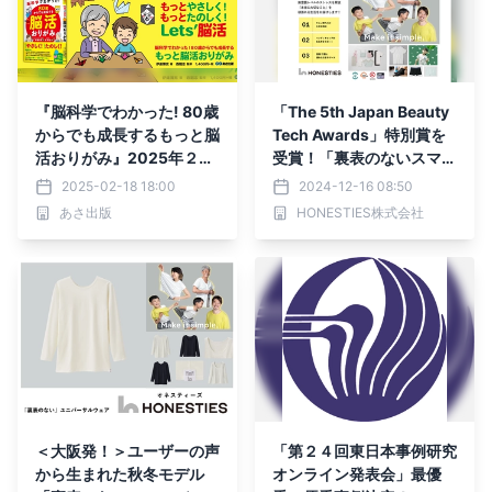
『脳科学でわかった! 80歳
「The 5th Japan Beauty
からでも成長するもっと脳
Tech Awards」特別賞を
活おりがみ』2025年２月
受賞！「裏表のないスマー
18日刊行
トウェア」のHONESTIES
2025-02-18 18:00
2024-12-16 08:50
（オネスティーズ）
あさ出版
HONESTIES株式会社
＜大阪発！＞ユーザーの声
「第２４回東日本事例研究
から生まれた秋冬モデル
オンライン発表会」最優