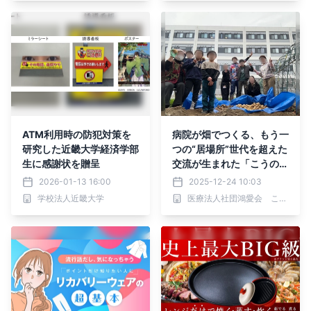
ATM利用時の防犯対策を
病院が畑でつくる、もう一
研究した近畿大学経済学部
つの“居場所”世代を超えた
生に感謝状を贈呈
交流が生まれた「こうのす
えん」収穫イベントを開催
2026-01-13 16:00
2025-12-24 10:03
学校法人近畿大学
医療法人社団鴻愛会 こうのす共生病院